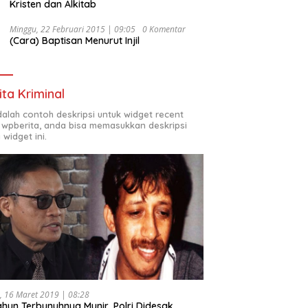
Kristen dan Alkitab
Minggu, 22 Februari 2015 | 09:05
0 Komentar
(Cara) Baptisan Menurut Injil
ita Kriminal
adalah contoh deskripsi untuk widget recent
 wpberita, anda bisa memasukkan deskripsi
 widget ini.
, 16 Maret 2019 | 08:28
ahun Terbunuhnya Munir, Polri Didesak