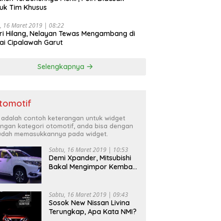
uk Tim Khusus
, 16 Maret 2019 | 08:22
ri Hilang, Nelayan Tewas Mengambang di
ai Cipalawah Garut
Selengkapnya
tomotif
i adalah contoh keterangan untuk widget
ngan kategori otomotif, anda bisa dengan
dah memasukkannya pada widget.
Sabtu, 16 Maret 2019 | 10:53
Demi Xpander, Mitsubishi
Bakal Mengimpor Kembali
Pajero Sport
Sabtu, 16 Maret 2019 | 09:43
Sosok New Nissan Livina
Terungkap, Apa Kata NMI?