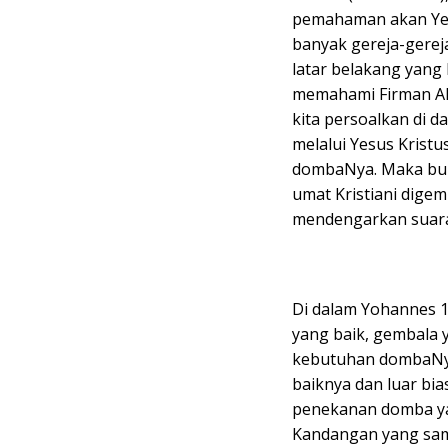
pemahaman akan Yesu
banyak gereja-gerej
latar belakang yan
memahami Firman All
kita persoalkan di d
melalui Yesus Krist
dombaNya. Maka buka
umat Kristiani digem
mendengarkan suaraN
Di dalam Yohannes 1
yang baik, gembal
kebutuhan dombaNy
baiknya dan luar bia
penekanan domba ya
Kandangan yang sam