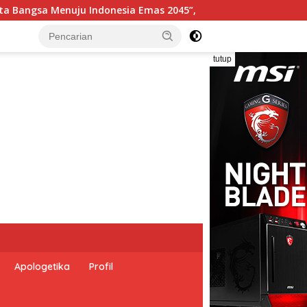
Pemerintah Indonesia dan Perserikatan Bangsa-Bangsa Perin
tutup
Apologetika
Profil