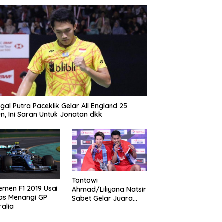
gal Putra Paceklik Gelar All England 25
n, Ini Saran Untuk Jonatan dkk
Tontowi
emen F1 2019 Usai
Ahmad/Liliyana Natsir
as Menangi GP
Sabet Gelar Juara
ralia
Dunia Kedua