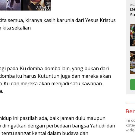
Ra
De
Su
ita semua, kiranya kasih karunia dari Yesus Kristus
Sa
kita sekalian.
lagi pada-Ku domba-domba lain, yang bukan dari
domba itu harus Kutuntun juga dan mereka akan
-Ku dan mereka akan menjadi satu kawanan
a.
Ber
idup ini pastilah ada, baik jaman dulu maupun
Ini 
ita diingatkan dengan perbedaan bangsa Yahudi dan
kate
widg
, tentu sangat kental dalam budaya dan