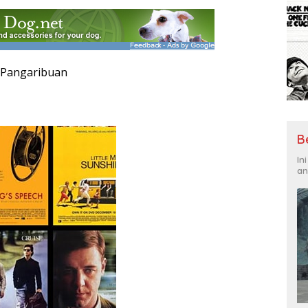
a Pangaribuan
B
In
an