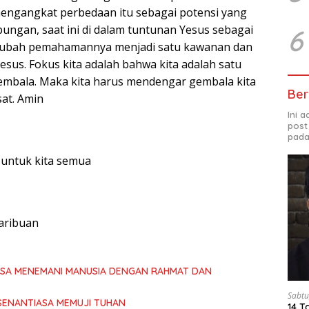
mengangkat perbedaan itu sebagai potensi yang
gan, saat ini di dalam tuntunan Yesus sebagai
6
irubah pemahamannya menjadi satu kawanan dan
esus. Fokus kita adalah bahwa kita adalah satu
embala. Maka kita harus mendengar gembala kita
Ber
sat. Amin
Ini 
post
pada
 untuk kita semua
aribuan
ASA MENEMANI MANUSIA DENGAN RAHMAT DAN
Sabtu
SENANTIASA MEMUJI TUHAN
14 T