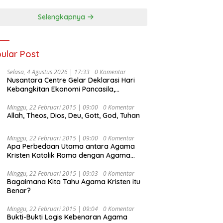
Selengkapnya
ular Post
Selasa, 4 Agustus 2026 | 17:33
0 Komentar
Nusantara Centre Gelar Deklarasi Hari
Kebangkitan Ekonomi Pancasila,
Peluncuran Buku Soemitro
Djojohadikusumo Anti Penjajahan
Minggu, 22 Februari 2015 | 09:00
0 Komentar
Allah, Theos, Dios, Deu, Gott, God, Tuhan
(Pergolakan Ekonomi Politik Indonesia) &
Simposium Nasional “Urgensi Undang-
Undang Perekonomian Nasional dan
Minggu, 22 Februari 2015 | 09:00
0 Komentar
Kesejahteraan Sosial dalam Menata
Apa Perbedaan Utama antara Agama
Bangsa Menuju Indonesia Emas 2045”,
Kristen Katolik Roma dengan Agama
Kristen Protestan?
Minggu, 22 Februari 2015 | 09:03
0 Komentar
Bagaimana Kita Tahu Agama Kristen itu
Benar?
Minggu, 22 Februari 2015 | 09:04
0 Komentar
Bukti-Bukti Logis Kebenaran Agama