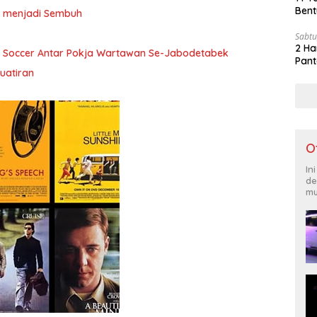
Bent
ita menjadi Sembuh
Sabtu
2 Ha
i Soccer Antar Pokja Wartawan Se-Jabodetabek
Pant
uatiran
O
In
de
mu