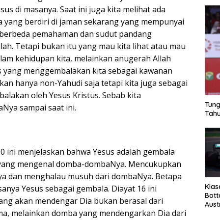
s di masanya. Saat ini juga kita melihat ada
a yang berdiri di jaman sekarang yang mempunyai
g berbeda pemahaman dan sudut pandang
ah. Tetapi bukan itu yang mau kita lihat atau mau
alam kehidupan kita, melainkan anugerah Allah
us yang menggembalakan kita sebagai kawanan
n hanya non-Yahudi saja tetapi kita juga sebagai
balakan oleh Yesus Kristus. Sebab kita
Tung
ya sampai saat ini.
Tahu
0 ini menjelaskan bahwa Yesus adalah gembala
a yang mengenal domba-dombaNya. Mencukupkan
a dan menghalau musuh dari dombaNya. Betapa
Klas
sanya Yesus sebagai gembala. Diayat 16 ini
Bott
ng akan mendengar Dia bukan berasal dari
Aust
a, melainkan domba yang mendengarkan Dia dari