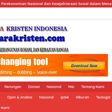
ial dalam Menata Bangsa Menuju Indonesia Emas 2045”,
Renungan
Donasi
Nasional
Misi
Tentang Kami
n
Opini & Analisa
Nasional
Iptek
Hiburan
Teologia
 Kami