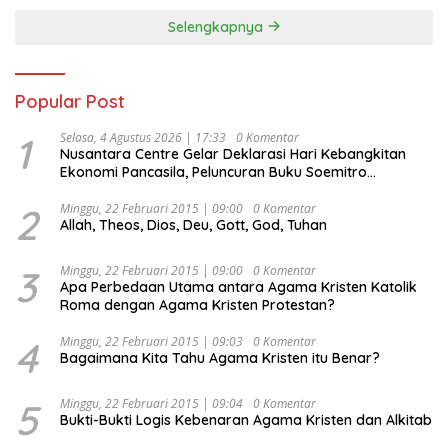
Selengkapnya
Popular Post
1
Selasa, 4 Agustus 2026 | 17:33
0 Komentar
Nusantara Centre Gelar Deklarasi Hari Kebangkitan
Ekonomi Pancasila, Peluncuran Buku Soemitro
Djojohadikusumo Anti Penjajahan (Pergolakan
Ekonomi Politik Indonesia) & Simposium Nasional
2
Minggu, 22 Februari 2015 | 09:00
0 Komentar
Allah, Theos, Dios, Deu, Gott, God, Tuhan
“Urgensi Undang-Undang Perekonomian Nasional dan
Kesejahteraan Sosial dalam Menata Bangsa Menuju
Indonesia Emas 2045”,
3
Minggu, 22 Februari 2015 | 09:00
0 Komentar
Apa Perbedaan Utama antara Agama Kristen Katolik
Roma dengan Agama Kristen Protestan?
4
Minggu, 22 Februari 2015 | 09:03
0 Komentar
Bagaimana Kita Tahu Agama Kristen itu Benar?
5
Minggu, 22 Februari 2015 | 09:04
0 Komentar
Bukti-Bukti Logis Kebenaran Agama Kristen dan Alkitab