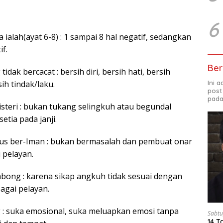
6
ia ialah(ayat 6-8) : 1 sampai 8 hal negatif, sedangkan
if.
Ber
idak bercacat : bersih diri, bersih hati, bersih
Ini 
ih tindak/laku.
post
pada
isteri : bukan tukang selingkuh atau begundal
etia pada janji.
rus ber-Iman : bukan bermasalah dan pembuat onar
 pelayan.
bong : karena sikap angkuh tidak sesuai dengan
agai pelayan.
: suka emosional, suka meluapkan emosi tanpa
Sabtu
14 T