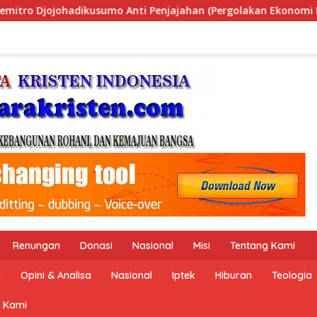
han (Pergolakan Ekonomi Politik Indonesia) & Simposium Nasio
Renungan
Donasi
Nasional
Misi
Tentang Kami
n
Opini & Analisa
Nasional
Iptek
Hiburan
Teologia
 Kami