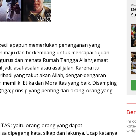
Ra
De
Su
Sa
sekecil apapun memerlukan penanganan yang
ngin maju dan berkembang untuk mencapai tujuan.
ngurus dan menata Rumah Tangga Allah/Jemaat
l jadi, asal-asalan atau asal jalan. Karena itu
ribadi yang takut akan Allah, dengar-dengaran
 memiliki Etika dan Moralitas yang baik. Disamping
3(tiga)prinsip yang penting dari orang-orang yang
Ber
Ini 
ITAS : yaitu orang-orang yang dapat
kate
widg
bisa dipegang kata, sikap dan lakunya. Ucap katanya