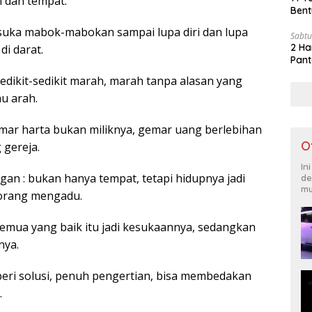
i dan tempat.
Bent
suka mabok-mabokan sampai lupa diri dan lupa
Sabtu
2 Ha
di darat.
Pant
edikit-sedikit marah, marah tanpa alasan yang
au arah.
gemar harta bukan miliknya, gemar uang berlebihan
O
 gereja.
In
gan : bukan hanya tempat, tetapi hidupnya jadi
de
mu
orang mengadu.
 semua yang baik itu jadi kesukaannya, sedangkan
nya.
 beri solusi, penuh pengertian, bisa membedakan
.