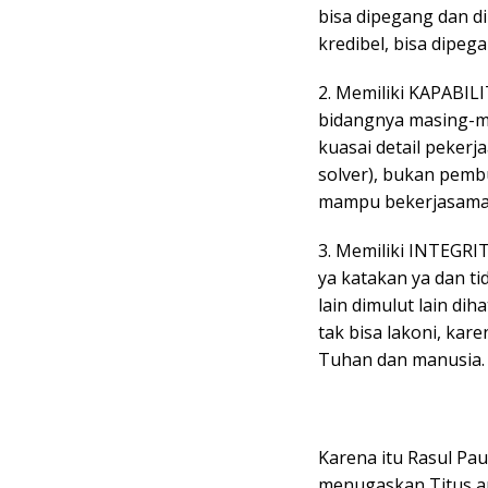
bisa dipegang dan d
kredibel, bisa dipeg
2. Memiliki KAPABIL
bidangnya masing-ma
kuasai detail peker
solver), bukan pemb
mampu bekerjasama
3. Memiliki INTEGRIT
ya katakan ya dan t
lain dimulut lain dih
tak bisa lakoni, kar
Tuhan dan manusia.
Karena itu Rasul Pau
menugaskan Titus a