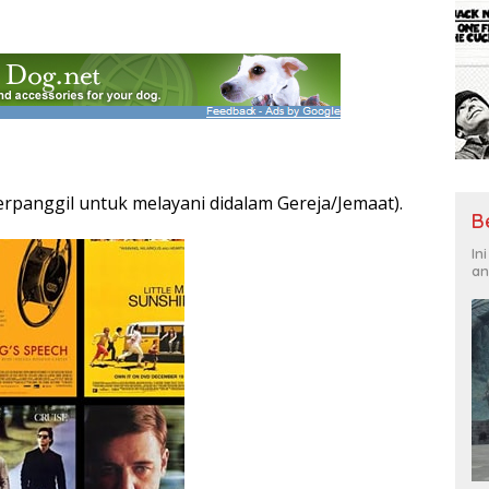
erpanggil untuk melayani didalam Gereja/Jemaat).
B
In
an