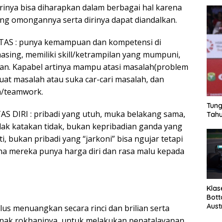
irinya bisa diharapkan dalam berbagai hal karena
ang omongannya serta dirinya dapat diandalkan.
ITAS : punya kemampuan dan kompetensi di
sing, memiliki skill/ketrampilan yang mumpuni,
jaan. Kapabel artinya mampu atasi masalah(problem
uat masalah atau suka car-cari masalah, dan
/teamwork.
Tung
AS DIRI : pribadi yang utuh, muka belakang sama,
Tahu
idak katakan tidak, bukan kepribadian ganda yang
ati, bukan pribadi yang “jarkoni” bisa ngujar tetapi
ena mereka punya harga diri dan rasa malu kepada
Klas
Bott
Aust
lus menuangkan secara rinci dan brilian serta
nak rokhaninya, untuk melakukan penatalayanan