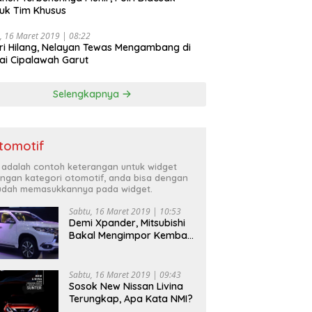
uk Tim Khusus
, 16 Maret 2019 | 08:22
ri Hilang, Nelayan Tewas Mengambang di
ai Cipalawah Garut
Selengkapnya
tomotif
i adalah contoh keterangan untuk widget
ngan kategori otomotif, anda bisa dengan
dah memasukkannya pada widget.
Sabtu, 16 Maret 2019 | 10:53
Demi Xpander, Mitsubishi
Bakal Mengimpor Kembali
Pajero Sport
Sabtu, 16 Maret 2019 | 09:43
Sosok New Nissan Livina
Terungkap, Apa Kata NMI?