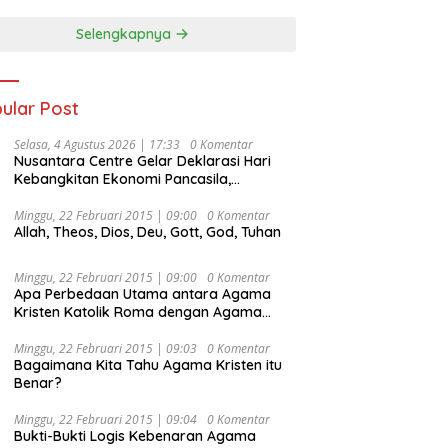
Selengkapnya
ular Post
Selasa, 4 Agustus 2026 | 17:33
0 Komentar
Nusantara Centre Gelar Deklarasi Hari
Kebangkitan Ekonomi Pancasila,
Peluncuran Buku Soemitro
Djojohadikusumo Anti Penjajahan
Minggu, 22 Februari 2015 | 09:00
0 Komentar
Allah, Theos, Dios, Deu, Gott, God, Tuhan
(Pergolakan Ekonomi Politik Indonesia) &
Simposium Nasional “Urgensi Undang-
Undang Perekonomian Nasional dan
Minggu, 22 Februari 2015 | 09:00
0 Komentar
Kesejahteraan Sosial dalam Menata
Apa Perbedaan Utama antara Agama
Bangsa Menuju Indonesia Emas 2045”,
Kristen Katolik Roma dengan Agama
Kristen Protestan?
Minggu, 22 Februari 2015 | 09:03
0 Komentar
Bagaimana Kita Tahu Agama Kristen itu
Benar?
Minggu, 22 Februari 2015 | 09:04
0 Komentar
Bukti-Bukti Logis Kebenaran Agama