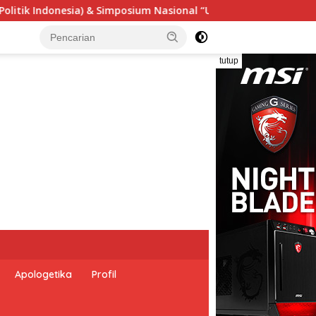
nal “Urgensi Undang-Undang Perekonomian Nasional dan Keseja
tutup
Apologetika
Profil