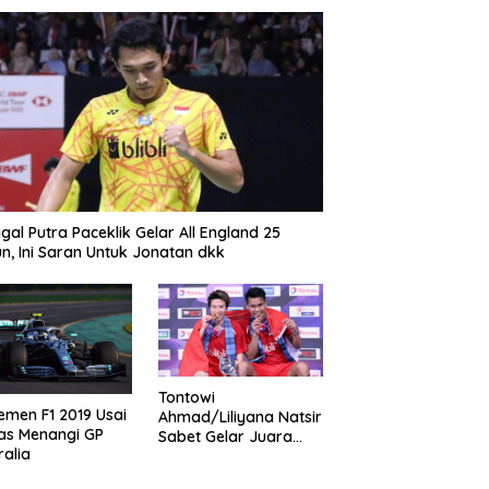
gal Putra Paceklik Gelar All England 25
n, Ini Saran Untuk Jonatan dkk
Tontowi
emen F1 2019 Usai
Ahmad/Liliyana Natsir
as Menangi GP
Sabet Gelar Juara
ralia
Dunia Kedua