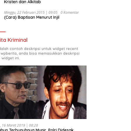
Kristen dan Alkitab
Minggu, 22 Februari 2015 | 09:05
0 Komentar
(Cara) Baptisan Menurut Injil
ita Kriminal
adalah contoh deskripsi untuk widget recent
 wpberita, anda bisa memasukkan deskripsi
 widget ini.
, 16 Maret 2019 | 08:28
ahun Terbunuhnya Munir, Polri Didesak