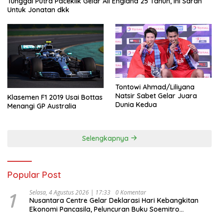
Tunggal Putra Paceklik Gelar All England 25 Tahun, Ini Saran
Untuk Jonatan dkk
Tontowi Ahmad/Liliyana
Natsir Sabet Gelar Juara
Klasemen F1 2019 Usai Bottas
Dunia Kedua
Menangi GP Australia
Selengkapnya
Popular Post
1
Selasa, 4 Agustus 2026 | 17:33
0 Komentar
Nusantara Centre Gelar Deklarasi Hari Kebangkitan
Ekonomi Pancasila, Peluncuran Buku Soemitro
Djojohadikusumo Anti Penjajahan (Pergolakan