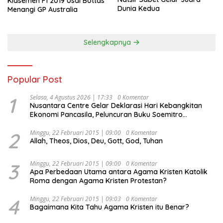
Klasemen F1 2019 Usai Bottas
Dunia Kedua
Menangi GP Australia
Selengkapnya
Popular Post
1
Selasa, 4 Agustus 2026 | 17:33
0 Komentar
Nusantara Centre Gelar Deklarasi Hari Kebangkitan
Ekonomi Pancasila, Peluncuran Buku Soemitro
Djojohadikusumo Anti Penjajahan (Pergolakan
Ekonomi Politik Indonesia) & Simposium Nasional
2
Minggu, 22 Februari 2015 | 09:00
0 Komentar
Allah, Theos, Dios, Deu, Gott, God, Tuhan
“Urgensi Undang-Undang Perekonomian Nasional dan
Kesejahteraan Sosial dalam Menata Bangsa Menuju
Indonesia Emas 2045”,
3
Minggu, 22 Februari 2015 | 09:00
0 Komentar
Apa Perbedaan Utama antara Agama Kristen Katolik
Roma dengan Agama Kristen Protestan?
4
Minggu, 22 Februari 2015 | 09:03
0 Komentar
Bagaimana Kita Tahu Agama Kristen itu Benar?