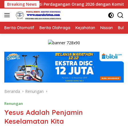
Langsung
n Orang 2026 dengan Komitmen Baru untuk Memberantas Perdag
Breaking News
ke
konten
Berita Otomotif
Berita Olahraga
Kejahatan
Nissan
Bulut
Beranda
Renungan
Renungan
Yesus Adalah Penjamin
Keselamatan Kita