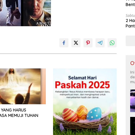
Bent
Sabtu
2 Ha
Pant
O
In
de
mu
 YANG HARUS
ASA MEMUJI TUHAN