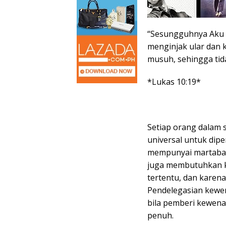
“Sesungguhnya Aku 
menginjak ular dan
musuh, sehingga ti
*Lukas 10:19*
Setiap orang dalam 
universal untuk dip
mempunyai martabat (
juga membutuhkan k
tertentu, dan karen
Pendelegasian kewe
bila pemberi kewen
penuh.