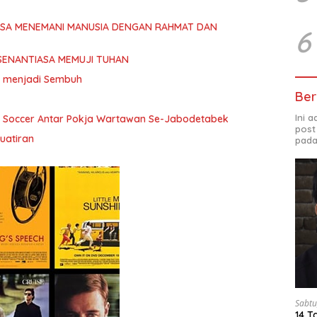
ASA MENEMANI MANUSIA DENGAN RAHMAT DAN
6
SENANTIASA MEMUJI TUHAN
ita menjadi Sembuh
Ber
Ini 
i Soccer Antar Pokja Wartawan Se-Jabodetabek
post
uatiran
pada
Sabtu
14 T