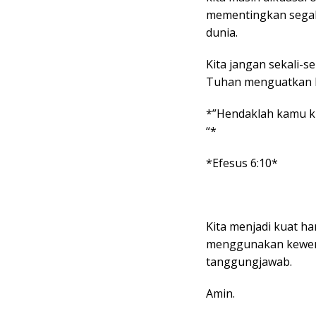
mementingkan segal
dunia.
Kita jangan sekali-s
Tuhan menguatkan k
*”Hendaklah kamu ku
“*
*Efesus 6:10*
Kita menjadi kuat ha
menggunakan kewena
tanggungjawab.
Amin.