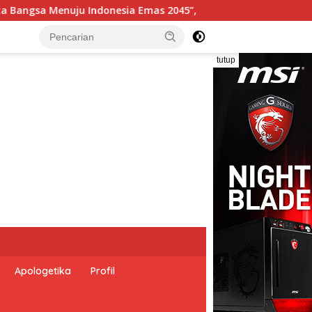
Pemerintah Indonesia dan Perserikatan Bangsa-Bangsa
tutup
Apologetika
Profil