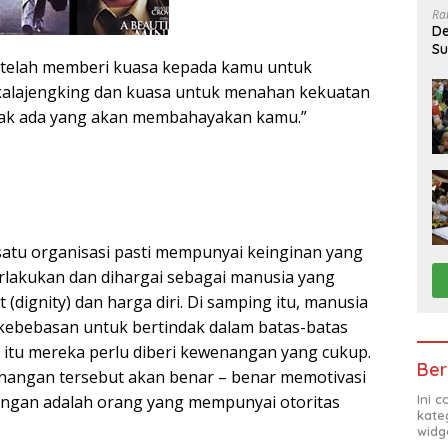
Ra
De
Su
telah memberi kuasa kepada kamu untuk
Sa
 kalajengking dan kuasa untuk menahan kekuatan
dak ada yang akan membahayakan kamu.”
satu organisasi pasti mempunyai keinginan yang
erlakukan dan dihargai sebagai manusia yang
dignity) dan harga diri. Di samping itu, manusia
ebebasan untuk bertindak dalam batas-batas
a itu mereka perlu diberi kewenangan yang cukup.
Ber
nangan tersebut akan benar – benar memotivasi
Ini 
angan adalah orang yang mempunyai otoritas
kate
widg