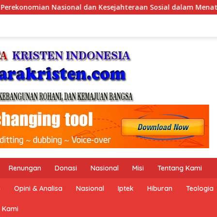
an Sosial dalam Menata Bangsa Menuju Indonesia Emas 2045”,
Renungan
Donasi
Nasional
Misi
Tentang Kami
n
Opini & Analisa
Nasional
Iptek
Hiburan
Teologia
 Kami