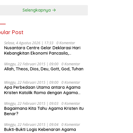
Selengkapnya
ular Post
Selasa, 4 Agustus 2026 | 17:33
0 Komentar
Nusantara Centre Gelar Deklarasi Hari
Kebangkitan Ekonomi Pancasila,
Peluncuran Buku Soemitro
Djojohadikusumo Anti Penjajahan
Minggu, 22 Februari 2015 | 09:00
0 Komentar
Allah, Theos, Dios, Deu, Gott, God, Tuhan
(Pergolakan Ekonomi Politik Indonesia) &
Simposium Nasional “Urgensi Undang-
Undang Perekonomian Nasional dan
Minggu, 22 Februari 2015 | 09:00
0 Komentar
Kesejahteraan Sosial dalam Menata
Apa Perbedaan Utama antara Agama
Bangsa Menuju Indonesia Emas 2045”,
Kristen Katolik Roma dengan Agama
Kristen Protestan?
Minggu, 22 Februari 2015 | 09:03
0 Komentar
Bagaimana Kita Tahu Agama Kristen itu
Benar?
Minggu, 22 Februari 2015 | 09:04
0 Komentar
Bukti-Bukti Logis Kebenaran Agama