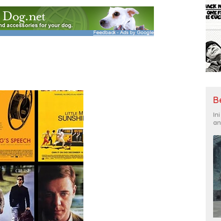
B
In
an