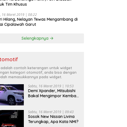
uk Tim Khusus
, 16 Maret 2019 | 08:22
ri Hilang, Nelayan Tewas Mengambang di
ai Cipalawah Garut
Selengkapnya
tomotif
i adalah contoh keterangan untuk widget
ngan kategori otomotif, anda bisa dengan
dah memasukkannya pada widget.
Sabtu, 16 Maret 2019 | 10:53
Demi Xpander, Mitsubishi
Bakal Mengimpor Kembali
Pajero Sport
Sabtu, 16 Maret 2019 | 09:43
Sosok New Nissan Livina
Terungkap, Apa Kata NMI?