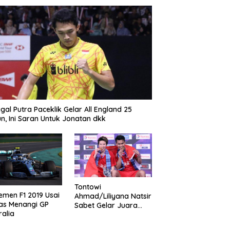
gal Putra Paceklik Gelar All England 25
n, Ini Saran Untuk Jonatan dkk
Tontowi
emen F1 2019 Usai
Ahmad/Liliyana Natsir
as Menangi GP
Sabet Gelar Juara
ralia
Dunia Kedua