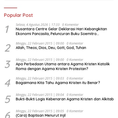
Popular Post
1
Selasa, 4 Agustus 2026 | 17:33
0 Komentar
Nusantara Centre Gelar Deklarasi Hari Kebangkitan
Ekonomi Pancasila, Peluncuran Buku Soemitro
Djojohadikusumo Anti Penjajahan (Pergolakan
Ekonomi Politik Indonesia) & Simposium Nasional
2
Minggu, 22 Februari 2015 | 09:00
0 Komentar
Allah, Theos, Dios, Deu, Gott, God, Tuhan
“Urgensi Undang-Undang Perekonomian Nasional dan
Kesejahteraan Sosial dalam Menata Bangsa Menuju
Indonesia Emas 2045”,
3
Minggu, 22 Februari 2015 | 09:00
0 Komentar
Apa Perbedaan Utama antara Agama Kristen Katolik
Roma dengan Agama Kristen Protestan?
4
Minggu, 22 Februari 2015 | 09:03
0 Komentar
Bagaimana Kita Tahu Agama Kristen itu Benar?
5
Minggu, 22 Februari 2015 | 09:04
0 Komentar
Bukti-Bukti Logis Kebenaran Agama Kristen dan Alkitab
6
Minggu, 22 Februari 2015 | 09:05
0 Komentar
(Cara) Baptisan Menurut Injil