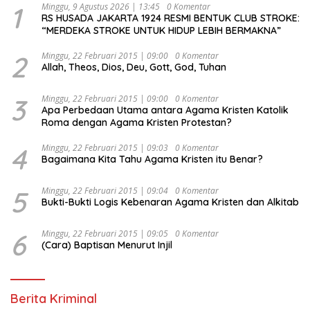
1
Minggu, 9 Agustus 2026 | 13:45
0 Komentar
RS HUSADA JAKARTA 1924 RESMI BENTUK CLUB STROKE:
“MERDEKA STROKE UNTUK HIDUP LEBIH BERMAKNA”
2
Minggu, 22 Februari 2015 | 09:00
0 Komentar
Allah, Theos, Dios, Deu, Gott, God, Tuhan
3
Minggu, 22 Februari 2015 | 09:00
0 Komentar
Apa Perbedaan Utama antara Agama Kristen Katolik
Roma dengan Agama Kristen Protestan?
4
Minggu, 22 Februari 2015 | 09:03
0 Komentar
Bagaimana Kita Tahu Agama Kristen itu Benar?
5
Minggu, 22 Februari 2015 | 09:04
0 Komentar
Bukti-Bukti Logis Kebenaran Agama Kristen dan Alkitab
6
Minggu, 22 Februari 2015 | 09:05
0 Komentar
(Cara) Baptisan Menurut Injil
Berita Kriminal