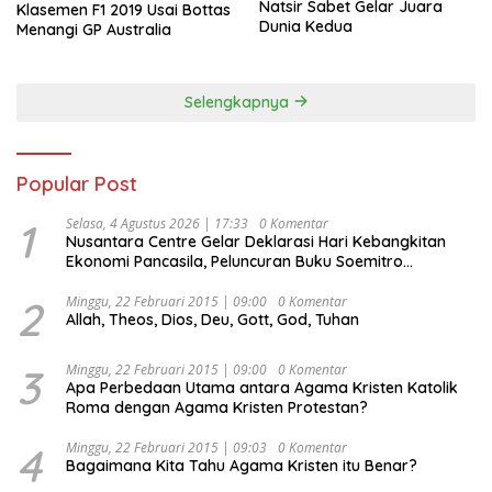
Natsir Sabet Gelar Juara
Klasemen F1 2019 Usai Bottas
Dunia Kedua
Menangi GP Australia
Selengkapnya
Popular Post
1
Selasa, 4 Agustus 2026 | 17:33
0 Komentar
Nusantara Centre Gelar Deklarasi Hari Kebangkitan
Ekonomi Pancasila, Peluncuran Buku Soemitro
Djojohadikusumo Anti Penjajahan (Pergolakan
Ekonomi Politik Indonesia) & Simposium Nasional
2
Minggu, 22 Februari 2015 | 09:00
0 Komentar
Allah, Theos, Dios, Deu, Gott, God, Tuhan
“Urgensi Undang-Undang Perekonomian Nasional dan
Kesejahteraan Sosial dalam Menata Bangsa Menuju
Indonesia Emas 2045”,
3
Minggu, 22 Februari 2015 | 09:00
0 Komentar
Apa Perbedaan Utama antara Agama Kristen Katolik
Roma dengan Agama Kristen Protestan?
4
Minggu, 22 Februari 2015 | 09:03
0 Komentar
Bagaimana Kita Tahu Agama Kristen itu Benar?