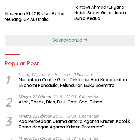
Tontowi Ahmad/Liliyana
Natsir Sabet Gelar Juara
Klasemen F1 2019 Usai Bottas
Dunia Kedua
Menangi GP Australia
Selengkapnya
Popular Post
1
Selasa, 4 Agustus 2026 | 17:33
0 Komentar
Nusantara Centre Gelar Deklarasi Hari Kebangkitan
Ekonomi Pancasila, Peluncuran Buku Soemitro
Djojohadikusumo Anti Penjajahan (Pergolakan
Ekonomi Politik Indonesia) & Simposium Nasional
2
Minggu, 22 Februari 2015 | 09:00
0 Komentar
Allah, Theos, Dios, Deu, Gott, God, Tuhan
“Urgensi Undang-Undang Perekonomian Nasional dan
Kesejahteraan Sosial dalam Menata Bangsa Menuju
Indonesia Emas 2045”,
3
Minggu, 22 Februari 2015 | 09:00
0 Komentar
Apa Perbedaan Utama antara Agama Kristen Katolik
Roma dengan Agama Kristen Protestan?
Minggu, 22 Februari 2015 | 09:03
0 Komentar