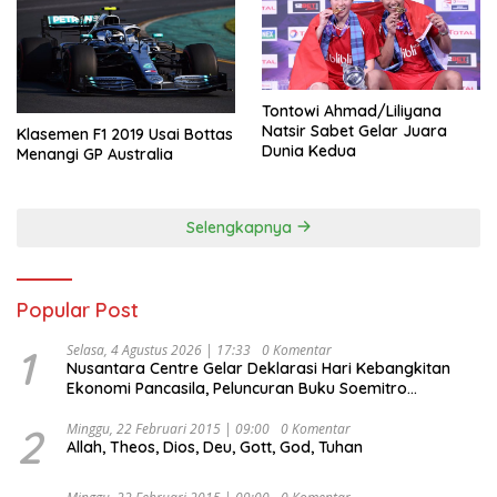
Tontowi Ahmad/Liliyana
Natsir Sabet Gelar Juara
Klasemen F1 2019 Usai Bottas
Dunia Kedua
Menangi GP Australia
Selengkapnya
Popular Post
1
Selasa, 4 Agustus 2026 | 17:33
0 Komentar
Nusantara Centre Gelar Deklarasi Hari Kebangkitan
Ekonomi Pancasila, Peluncuran Buku Soemitro
Djojohadikusumo Anti Penjajahan (Pergolakan
Ekonomi Politik Indonesia) & Simposium Nasional
2
Minggu, 22 Februari 2015 | 09:00
0 Komentar
Allah, Theos, Dios, Deu, Gott, God, Tuhan
“Urgensi Undang-Undang Perekonomian Nasional dan
Kesejahteraan Sosial dalam Menata Bangsa Menuju
Indonesia Emas 2045”,