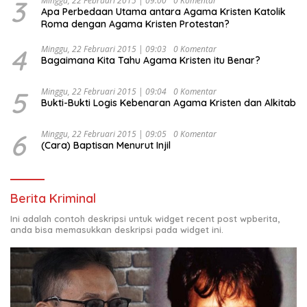
3
Minggu, 22 Februari 2015 | 09:00
0 Komentar
Apa Perbedaan Utama antara Agama Kristen Katolik
Roma dengan Agama Kristen Protestan?
4
Minggu, 22 Februari 2015 | 09:03
0 Komentar
Bagaimana Kita Tahu Agama Kristen itu Benar?
5
Minggu, 22 Februari 2015 | 09:04
0 Komentar
Bukti-Bukti Logis Kebenaran Agama Kristen dan Alkitab
6
Minggu, 22 Februari 2015 | 09:05
0 Komentar
(Cara) Baptisan Menurut Injil
Berita Kriminal
Ini adalah contoh deskripsi untuk widget recent post wpberita,
anda bisa memasukkan deskripsi pada widget ini.