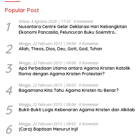
Popular Post
1
Selasa, 4 Agustus 2026 | 17:33
0 Komentar
Nusantara Centre Gelar Deklarasi Hari Kebangkitan
Ekonomi Pancasila, Peluncuran Buku Soemitro
Djojohadikusumo Anti Penjajahan (Pergolakan
Ekonomi Politik Indonesia) & Simposium Nasional
2
Minggu, 22 Februari 2015 | 09:00
0 Komentar
Allah, Theos, Dios, Deu, Gott, God, Tuhan
“Urgensi Undang-Undang Perekonomian Nasional dan
Kesejahteraan Sosial dalam Menata Bangsa Menuju
Indonesia Emas 2045”,
3
Minggu, 22 Februari 2015 | 09:00
0 Komentar
Apa Perbedaan Utama antara Agama Kristen Katolik
Roma dengan Agama Kristen Protestan?
4
Minggu, 22 Februari 2015 | 09:03
0 Komentar
Bagaimana Kita Tahu Agama Kristen itu Benar?
5
Minggu, 22 Februari 2015 | 09:04
0 Komentar
Bukti-Bukti Logis Kebenaran Agama Kristen dan Alkitab
6
Minggu, 22 Februari 2015 | 09:05
0 Komentar
(Cara) Baptisan Menurut Injil