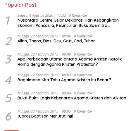
Popular Post
1
Selasa, 4 Agustus 2026 | 17:33
0 Komentar
Nusantara Centre Gelar Deklarasi Hari Kebangkitan
Ekonomi Pancasila, Peluncuran Buku Soemitro
Djojohadikusumo Anti Penjajahan (Pergolakan
Ekonomi Politik Indonesia) & Simposium Nasional
2
Minggu, 22 Februari 2015 | 09:00
0 Komentar
Allah, Theos, Dios, Deu, Gott, God, Tuhan
“Urgensi Undang-Undang Perekonomian Nasional dan
Kesejahteraan Sosial dalam Menata Bangsa Menuju
Indonesia Emas 2045”,
3
Minggu, 22 Februari 2015 | 09:00
0 Komentar
Apa Perbedaan Utama antara Agama Kristen Katolik
Roma dengan Agama Kristen Protestan?
4
Minggu, 22 Februari 2015 | 09:03
0 Komentar
Bagaimana Kita Tahu Agama Kristen itu Benar?
5
Minggu, 22 Februari 2015 | 09:04
0 Komentar
Bukti-Bukti Logis Kebenaran Agama Kristen dan Alkitab
6
Minggu, 22 Februari 2015 | 09:05
0 Komentar
(Cara) Baptisan Menurut Injil