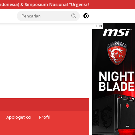
nsi Undang-Undang Perekonomian Nasional dan Kesejahteraan So
tutup
Apologetika
Profil