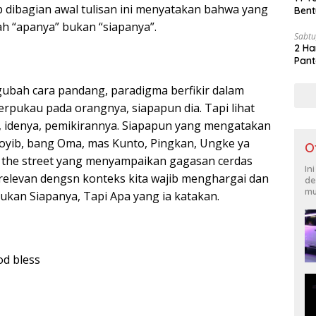
p dibagian awal tulisan ini menyatakan bahwa yang
Bent
lah “apanya” bukan “siapanya”.
Sabtu
2 Ha
Pant
gubah cara pandang, paradigma berfikir dalam
terpukau pada orangnya, siapapun dia. Tapi lihat
, idenya, pemikirannya. Siapapun yang mengatakan
Toyib, bang Oma, mas Kunto, Pingkan, Ungke ya
O
 the street yang menyampaikan gagasan cerdas
In
 relevan dengsn konteks kita wajib menghargai dan
de
mu
ukan Siapanya, Tapi Apa yang ia katakan.
od bless