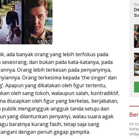
Ra
De
Su
Sa
ik, ada banyak orang yang lebih terfokus pada
an seseorang, dan bukan pada kata-katanya, pada
annya. Orang lebih terkesan pada penyanyinya,
yiannya. Orang terkesima kepada ‘the singer’ dan
’. Apapun yang dikatakan oleh figur tertentu,
kan oleh sang tokoh, walaupun salah, kontradiktif,
rena diucapkan oleh figur yang berkelas, berjabatan,
ja publik mengangguk-angguk tanda setuju dan
Ber
pun yang dilantunkan penyanyi, walau suara agak
gu baratnya kurang fasih, tetap saja sang
Ini 
kate
ktangani dengan penuh gegap gempita.
widg