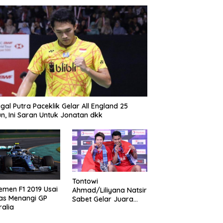
gal Putra Paceklik Gelar All England 25
n, Ini Saran Untuk Jonatan dkk
Tontowi
emen F1 2019 Usai
Ahmad/Liliyana Natsir
as Menangi GP
Sabet Gelar Juara
ralia
Dunia Kedua