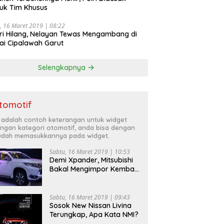
uk Tim Khusus
, 16 Maret 2019 | 08:22
ri Hilang, Nelayan Tewas Mengambang di
ai Cipalawah Garut
Selengkapnya
tomotif
i adalah contoh keterangan untuk widget
ngan kategori otomotif, anda bisa dengan
dah memasukkannya pada widget.
Sabtu, 16 Maret 2019 | 10:53
Demi Xpander, Mitsubishi
Bakal Mengimpor Kembali
Pajero Sport
Sabtu, 16 Maret 2019 | 09:43
Sosok New Nissan Livina
Terungkap, Apa Kata NMI?