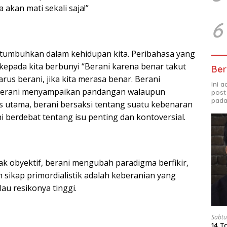
 akan mati sekali saja!”
6
ditumbuhkan dalam kehidupan kita. Peribahasa yang
n kepada kita berbunyi “Berani karena benar takut
Ber
arus berani, jika kita merasa benar. Berani
Ini 
 berani menyampaikan pandangan walaupun
post
pada
 utama, berani bersaksi tentang suatu kebenaran
ani berdebat tentang isu penting dan kontoversial.
ak obyektif, berani mengubah paradigma berfikir,
 sikap primordialistik adalah keberanian yang
au resikonya tinggi.
Sabtu
14 T