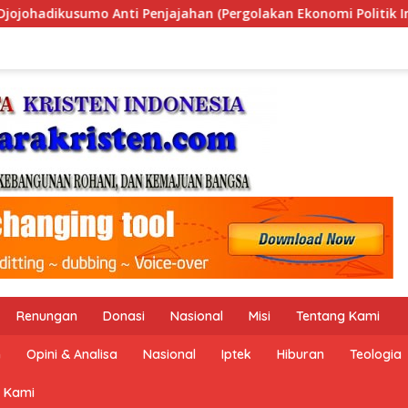
lakan Ekonomi Politik Indonesia) & Simposium Nasional “Urge
Renungan
Donasi
Nasional
Misi
Tentang Kami
n
Opini & Analisa
Nasional
Iptek
Hiburan
Teologia
 Kami