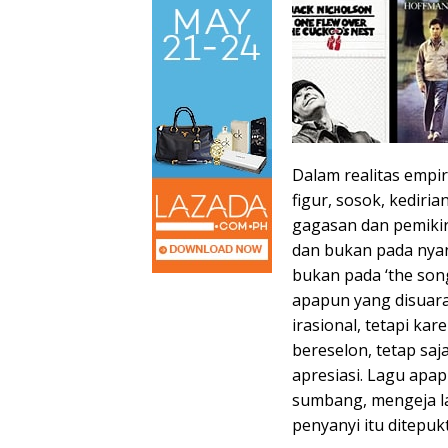
Dalam realitas empir
figur, sosok, kediri
gagasan dan pemikir
dan bukan pada nyan
bukan pada ‘the song
apapun yang disuara
irasional, tetapi ka
bereselon, tetap sa
apresiasi. Lagu apa
sumbang, mengeja la
penyanyi itu ditepu