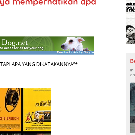
knya memperhatikan apa
B
 TAPI APA YANG DIKATAKANNYA”*
In
an