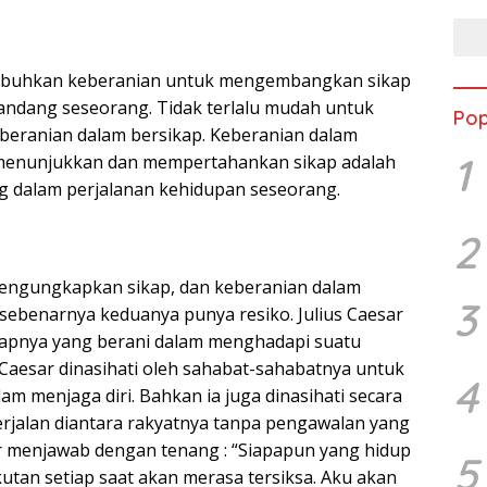
mbuhkan keberanian untuk mengembangkan sikap
ndang seseorang. Tidak terlalu mudah untuk
Pop
ranian dalam bersikap. Keberanian dalam
1
menunjukkan dan mempertahankan sikap adalah
g dalam perjalanan kehidupan seseorang.
2
engungkapkan sikap, dan keberanian dalam
3
ebenarnya keduanya punya resiko. Julius Caesar
pnya yang berani dalam menghadapi suatu
 Caesar dinasihati oleh sahabat-sahabatnya untuk
4
lam menjaga diri. Bahkan ia juga dinasihati secara
berjalan diantara rakyatnya tanpa pengawalan yang
r menjawab dengan tenang : “Siapapun yang hidup
5
kutan setiap saat akan merasa tersiksa. Aku akan