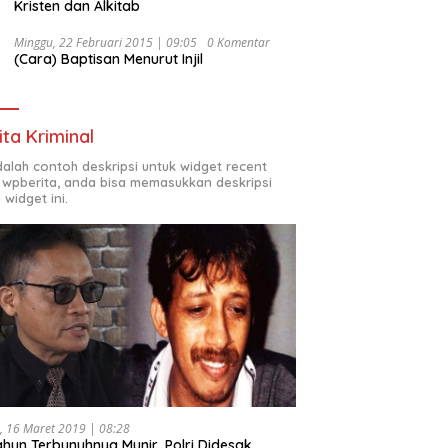
Kristen dan Alkitab
Minggu, 22 Februari 2015 | 09:05
0 Komentar
(Cara) Baptisan Menurut Injil
ita Kriminal
adalah contoh deskripsi untuk widget recent
 wpberita, anda bisa memasukkan deskripsi
 widget ini.
, 16 Maret 2019 | 08:28
ahun Terbunuhnya Munir, Polri Didesak