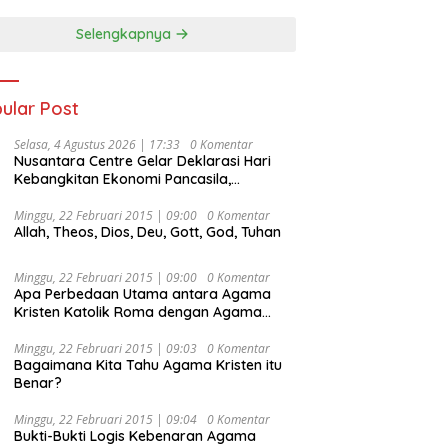
Selengkapnya
ular Post
Selasa, 4 Agustus 2026 | 17:33
0 Komentar
Nusantara Centre Gelar Deklarasi Hari
Kebangkitan Ekonomi Pancasila,
Peluncuran Buku Soemitro
Djojohadikusumo Anti Penjajahan
Minggu, 22 Februari 2015 | 09:00
0 Komentar
Allah, Theos, Dios, Deu, Gott, God, Tuhan
(Pergolakan Ekonomi Politik Indonesia) &
Simposium Nasional “Urgensi Undang-
Undang Perekonomian Nasional dan
Minggu, 22 Februari 2015 | 09:00
0 Komentar
Kesejahteraan Sosial dalam Menata
Apa Perbedaan Utama antara Agama
Bangsa Menuju Indonesia Emas 2045”,
Kristen Katolik Roma dengan Agama
Kristen Protestan?
Minggu, 22 Februari 2015 | 09:03
0 Komentar
Bagaimana Kita Tahu Agama Kristen itu
Benar?
Minggu, 22 Februari 2015 | 09:04
0 Komentar
Bukti-Bukti Logis Kebenaran Agama