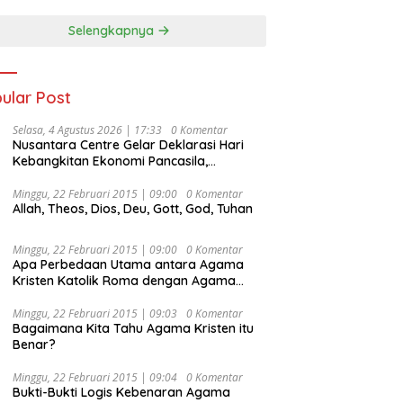
Selengkapnya
ular Post
Selasa, 4 Agustus 2026 | 17:33
0 Komentar
Nusantara Centre Gelar Deklarasi Hari
Kebangkitan Ekonomi Pancasila,
Peluncuran Buku Soemitro
Djojohadikusumo Anti Penjajahan
Minggu, 22 Februari 2015 | 09:00
0 Komentar
Allah, Theos, Dios, Deu, Gott, God, Tuhan
(Pergolakan Ekonomi Politik Indonesia) &
Simposium Nasional “Urgensi Undang-
Undang Perekonomian Nasional dan
Minggu, 22 Februari 2015 | 09:00
0 Komentar
Kesejahteraan Sosial dalam Menata
Apa Perbedaan Utama antara Agama
Bangsa Menuju Indonesia Emas 2045”,
Kristen Katolik Roma dengan Agama
Kristen Protestan?
Minggu, 22 Februari 2015 | 09:03
0 Komentar
Bagaimana Kita Tahu Agama Kristen itu
Benar?
Minggu, 22 Februari 2015 | 09:04
0 Komentar
Bukti-Bukti Logis Kebenaran Agama