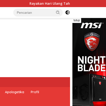
HUT) ke 9, Komunitas BEPers Indonesia (KBI) Kukuhkan Penguru
tutup
Apologetika
Profil