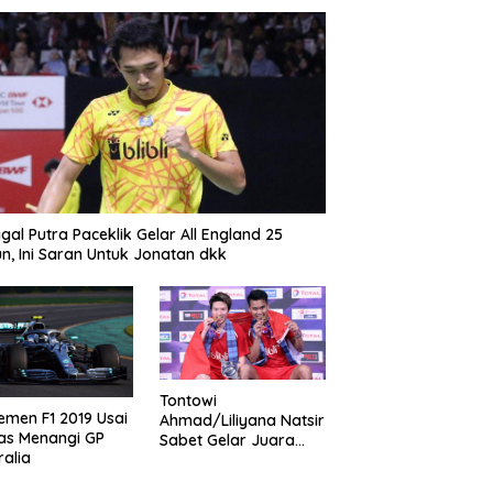
gal Putra Paceklik Gelar All England 25
n, Ini Saran Untuk Jonatan dkk
Tontowi
emen F1 2019 Usai
Ahmad/Liliyana Natsir
as Menangi GP
Sabet Gelar Juara
ralia
Dunia Kedua