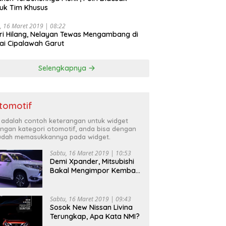
uk Tim Khusus
, 16 Maret 2019 | 08:22
ri Hilang, Nelayan Tewas Mengambang di
ai Cipalawah Garut
Selengkapnya
tomotif
i adalah contoh keterangan untuk widget
ngan kategori otomotif, anda bisa dengan
dah memasukkannya pada widget.
Sabtu, 16 Maret 2019 | 10:53
Demi Xpander, Mitsubishi
Bakal Mengimpor Kembali
Pajero Sport
Sabtu, 16 Maret 2019 | 09:43
Sosok New Nissan Livina
Terungkap, Apa Kata NMI?