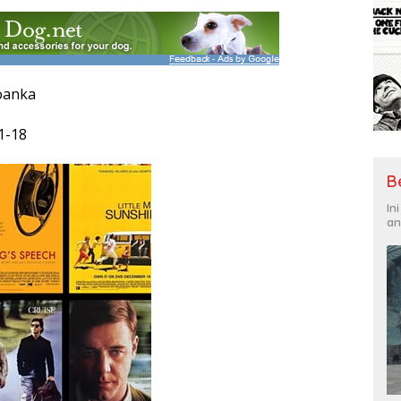
Loanka
1-18
B
In
an