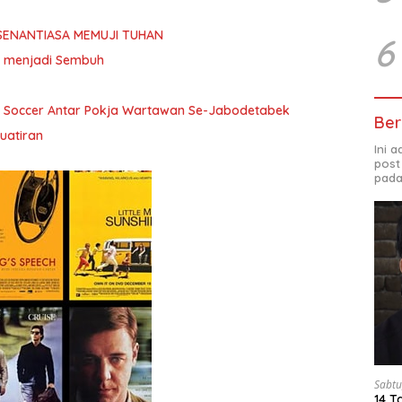
SENANTIASA MEMUJI TUHAN
6
ita menjadi Sembuh
i Soccer Antar Pokja Wartawan Se-Jabodetabek
Ber
uatiran
Ini 
post
pada
Sabtu
14 T