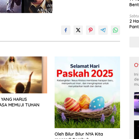
Bent
Sabtu
2 Ha
Pant
O
In
de
mu
 YANG HARUS
ASA MEMUJI TUHAN
Oleh Bilur Bilur NYA Kita