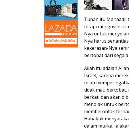
Tuhan itu Mahaadil 
tetapi mengasihi or
Nya untuk menyelama
Nya harus senantia
kekerasan-Nya sehi
bertobat dari segala
Allah itu adalah All
Israel, karena merek
telah memperingatka
tidak mau bertobat
berkat, dan akan dib
menolak untuk berto
memberontak terhadap
Habakuk menyatakan
dalam murka. Ia ak