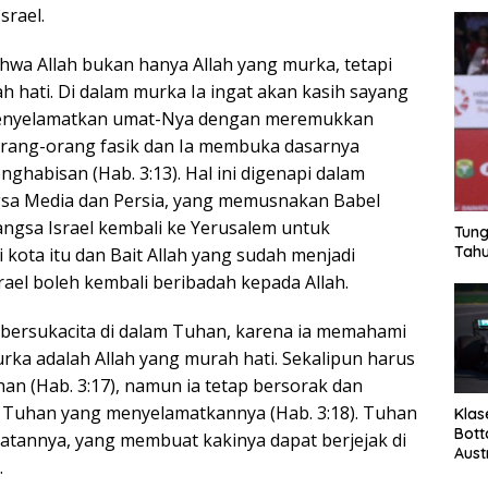
rael.
ahwa Allah bukan hanya Allah yang murka, tetapi
h hati. Di dalam murka Ia ingat akan kasih sayang
n menyelamatkan umat-Nya dengan meremukkan
orang-orang fasik dan Ia membuka dasarnya
ghabisan (Hab. 3:13). Hal ini digenapi dalam
gsa Media dan Persia, yang memusnakan Babel
angsa Israel kembali ke Yerusalem untuk
Tung
Tahu
ota itu dan Bait Allah yang sudah menjadi
rael boleh kembali beribadah kepada Allah.
bersukacita di dalam Tuhan, karena ia memahami
rka adalah Allah yang murah hati. Sekalipun harus
n (Hab. 3:17), namun ia tetap bersorak dan
m Tuhan yang menyelamatkannya (Hab. 3:18). Tuhan
Klas
Bott
uatannya, yang membuat kakinya dapat berjejak di
Aust
.