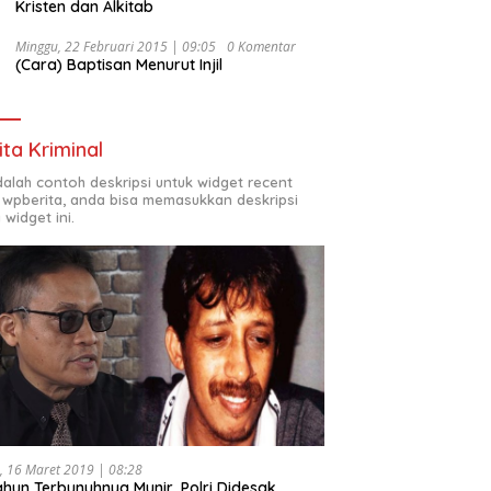
Kristen dan Alkitab
Minggu, 22 Februari 2015 | 09:05
0 Komentar
(Cara) Baptisan Menurut Injil
ita Kriminal
adalah contoh deskripsi untuk widget recent
 wpberita, anda bisa memasukkan deskripsi
 widget ini.
, 16 Maret 2019 | 08:28
ahun Terbunuhnya Munir, Polri Didesak