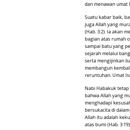
dan menawan umat Is
Suatu kabar baik, b
juga Allah yang mura
(Hab. 3:2). Ia aka
bagian atas rumah 
sampai batu yang pen
sejarah melalui ban
serta mengijinkan b
membangun kembali k
reruntuhan. Umat Is
Nabi Habakuk tetap 
bahwa Allah yang mu
menghadapi kesusaha
bersukacita di dala
Allah itu adalah kek
atas bumi (Hab. 3:19)