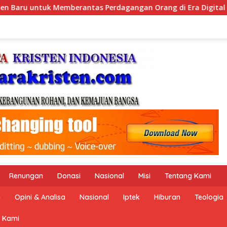
g di Era Digital
Rayakan Hari Ulang Tahun (
Renungan
Donasi
Nasional
Misi
Tentang Kami
n
Opini & Analisa
Nasional
Iptek
Hiburan
Teologia
 Kami