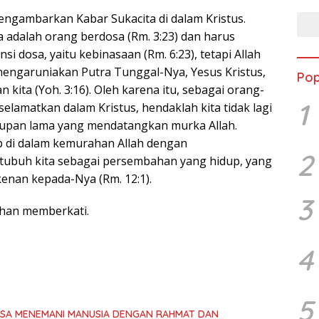
mengambarkan Kabar Sukacita di dalam Kristus.
 adalah orang berdosa (Rm. 3:23) dan harus
 dosa, yaitu kebinasaan (Rm. 6:23), tetapi Allah
mengaruniakan Putra Tunggal-Nya, Yesus Kristus,
Pop
kita (Yoh. 3:16). Oleh karena itu, sebagai orang-
1
elamatkan dalam Kristus, hendaklah kita tidak lagi
dupan lama yang mendatangkan murka Allah.
p di dalam kemurahan Allah dengan
2
buh kita sebagai persembahan yang hidup, yang
enan kepada-Nya (Rm. 12:1).
3
uhan memberkati.
4
5
ASA MENEMANI MANUSIA DENGAN RAHMAT DAN