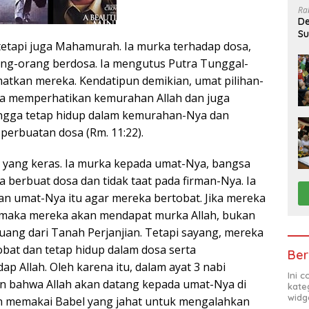
Ra
De
Su
tetapi juga Mahamurah. Ia murka terhadap dosa,
Sa
ang-orang berdosa. Ia mengutus Putra Tunggal-
tkan mereka. Kendatipun demikian, umat pilihan-
sa memperhatikan kemurahan Allah dan juga
ngga tetap hidup dalam kemurahan-Nya dan
 perbuatan dosa (Rm. 11:22).
ah yang keras. Ia murka kepada umat-Nya, bangsa
a berbuat dosa dan tidak taat pada firman-Nya. Ia
n umat-Nya itu agar mereka bertobat. Jika mereka
, maka mereka akan mendapat murka Allah, bukan
uang dari Tanah Perjanjian. Tetapi sayang, mereka
bat dan tetap hidup dalam dosa serta
Ber
 Allah. Oleh karena itu, dalam ayat 3 nabi
Ini 
 bahwa Allah akan datang kepada umat-Nya di
kate
widg
an memakai Babel yang jahat untuk mengalahkan