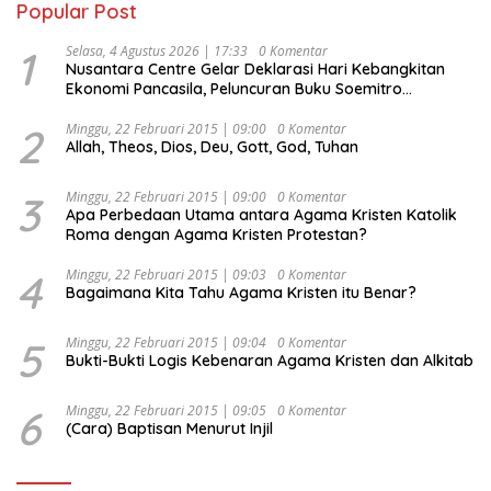
Popular Post
1
Selasa, 4 Agustus 2026 | 17:33
0 Komentar
Nusantara Centre Gelar Deklarasi Hari Kebangkitan
Ekonomi Pancasila, Peluncuran Buku Soemitro
Djojohadikusumo Anti Penjajahan (Pergolakan
Ekonomi Politik Indonesia) & Simposium Nasional
2
Minggu, 22 Februari 2015 | 09:00
0 Komentar
Allah, Theos, Dios, Deu, Gott, God, Tuhan
“Urgensi Undang-Undang Perekonomian Nasional dan
Kesejahteraan Sosial dalam Menata Bangsa Menuju
Indonesia Emas 2045”,
3
Minggu, 22 Februari 2015 | 09:00
0 Komentar
Apa Perbedaan Utama antara Agama Kristen Katolik
Roma dengan Agama Kristen Protestan?
4
Minggu, 22 Februari 2015 | 09:03
0 Komentar
Bagaimana Kita Tahu Agama Kristen itu Benar?
5
Minggu, 22 Februari 2015 | 09:04
0 Komentar
Bukti-Bukti Logis Kebenaran Agama Kristen dan Alkitab
6
Minggu, 22 Februari 2015 | 09:05
0 Komentar
(Cara) Baptisan Menurut Injil