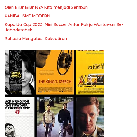
Oleh Bilur Bilur NYA Kita menjadi Sembuh
KANIBALISME MODERN.
Kapolda Cup 2023: Mini Soccer Antar Pokja Wartawan Se-
Jabodetabek
Rahasia Mengatasi Kekuatiran