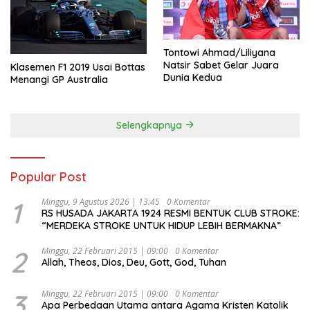
Tontowi Ahmad/Liliyana
Natsir Sabet Gelar Juara
Klasemen F1 2019 Usai Bottas
Dunia Kedua
Menangi GP Australia
Selengkapnya
Popular Post
1
Minggu, 9 Agustus 2026 | 13:45
0 Komentar
RS HUSADA JAKARTA 1924 RESMI BENTUK CLUB STROKE:
“MERDEKA STROKE UNTUK HIDUP LEBIH BERMAKNA”
2
Minggu, 22 Februari 2015 | 09:00
0 Komentar
Allah, Theos, Dios, Deu, Gott, God, Tuhan
3
Minggu, 22 Februari 2015 | 09:00
0 Komentar
Apa Perbedaan Utama antara Agama Kristen Katolik