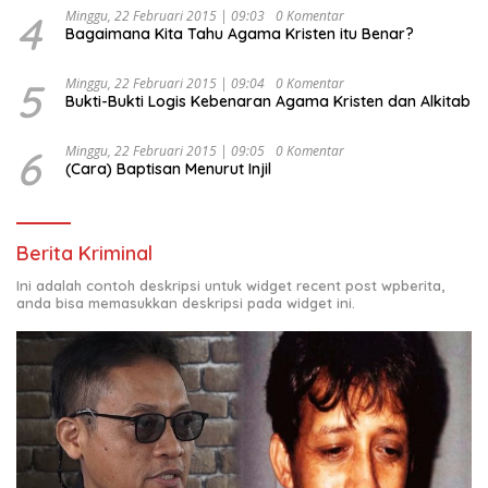
4
Minggu, 22 Februari 2015 | 09:03
0 Komentar
Bagaimana Kita Tahu Agama Kristen itu Benar?
5
Minggu, 22 Februari 2015 | 09:04
0 Komentar
Bukti-Bukti Logis Kebenaran Agama Kristen dan Alkitab
6
Minggu, 22 Februari 2015 | 09:05
0 Komentar
(Cara) Baptisan Menurut Injil
Berita Kriminal
Ini adalah contoh deskripsi untuk widget recent post wpberita,
anda bisa memasukkan deskripsi pada widget ini.