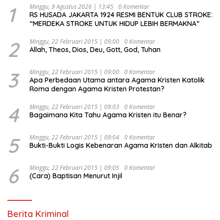
1
Minggu, 9 Agustus 2026 | 13:45
0 Komentar
RS HUSADA JAKARTA 1924 RESMI BENTUK CLUB STROKE:
“MERDEKA STROKE UNTUK HIDUP LEBIH BERMAKNA”
2
Minggu, 22 Februari 2015 | 09:00
0 Komentar
Allah, Theos, Dios, Deu, Gott, God, Tuhan
3
Minggu, 22 Februari 2015 | 09:00
0 Komentar
Apa Perbedaan Utama antara Agama Kristen Katolik
Roma dengan Agama Kristen Protestan?
4
Minggu, 22 Februari 2015 | 09:03
0 Komentar
Bagaimana Kita Tahu Agama Kristen itu Benar?
5
Minggu, 22 Februari 2015 | 09:04
0 Komentar
Bukti-Bukti Logis Kebenaran Agama Kristen dan Alkitab
6
Minggu, 22 Februari 2015 | 09:05
0 Komentar
(Cara) Baptisan Menurut Injil
Berita Kriminal