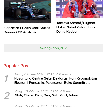
Tontowi Ahmad/Liliyana
Natsir Sabet Gelar Juara
Klasemen F1 2019 Usai Bottas
Dunia Kedua
Menangi GP Australia
Selengkapnya
Popular Post
1
Selasa, 4 Agustus 2026 | 17:33
0 Komentar
Nusantara Centre Gelar Deklarasi Hari Kebangkitan
Ekonomi Pancasila, Peluncuran Buku Soemitro
Djojohadikusumo Anti Penjajahan (Pergolakan
Ekonomi Politik Indonesia) & Simposium Nasional
2
Minggu, 22 Februari 2015 | 09:00
0 Komentar
Allah, Theos, Dios, Deu, Gott, God, Tuhan
“Urgensi Undang-Undang Perekonomian Nasional dan
Kesejahteraan Sosial dalam Menata Bangsa Menuju
Indonesia Emas 2045”,
Minggu, 22 Februari 2015 | 09:00
0 Komentar