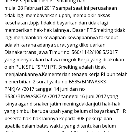
di PHK sepihak oleh PT.Smalting dan
mulai 28 Februari 2017 sampai saat ini perusahaan
tidak lagi membayarkan upah, memblokir aksas
kesehatan ,bpjs tidak dibayarkan dan tidak lagi
memberikan hak-hak lainnya . Dasar PT.Smelting tidak
lagi menjalankan kewajlban-kewajlbannya tarsebut
adalah karana adanya surat yang dikeluarkan
Disnakertrans Jawa Timur no. 560/1142/108.5/2017
yang menyatakan bahwa mogok Kerja yang dilakukan
oleh PUK SPL FSPMl PT. Smelting adalah tidak
menjalankannya.Kementerian tenaga kerja RI pun telah
menerbitian 2 surat yaitu no B535/BINWASK3-
PNKJ/VI/2017 tanggal 14 juni dan no
B536/BINWASK3/VI/2017 tanggal 16 juni 2017 yang
isinya agar disnaker jatim meningdaklanjuti hak-hak
yang timbul berupa upah yang belum di bayarkan,THR
beserta hak-hak lainnya kepada 308 pekerja dan
apabila dalam batas waktu yang ditentukan belum