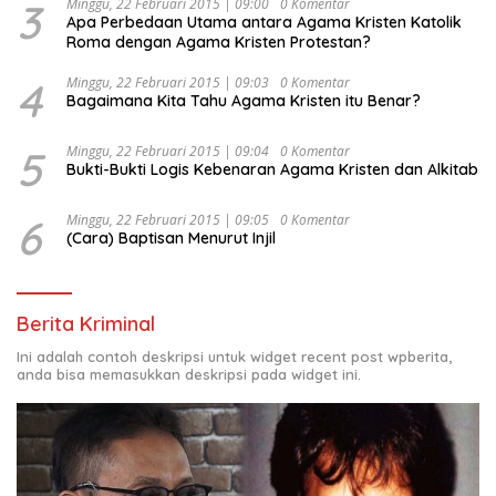
3
Minggu, 22 Februari 2015 | 09:00
0 Komentar
Apa Perbedaan Utama antara Agama Kristen Katolik
Roma dengan Agama Kristen Protestan?
4
Minggu, 22 Februari 2015 | 09:03
0 Komentar
Bagaimana Kita Tahu Agama Kristen itu Benar?
5
Minggu, 22 Februari 2015 | 09:04
0 Komentar
Bukti-Bukti Logis Kebenaran Agama Kristen dan Alkitab
6
Minggu, 22 Februari 2015 | 09:05
0 Komentar
(Cara) Baptisan Menurut Injil
Berita Kriminal
Ini adalah contoh deskripsi untuk widget recent post wpberita,
anda bisa memasukkan deskripsi pada widget ini.