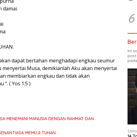
purna
 damai.
6
ai
ama
Ber
TUHAN.
Ini 
post
k akan dapat bertahan menghadapi engkau seumur
pada
u menyertai Musa, demikianlah Aku akan menyertai
kan membiarkan engkau dan tidak akan
“. ( Yos 1:5 )
ASA MENEMANI MANUSIA DENGAN RAHMAT DAN
Sabtu
SENANTIASA MEMUJI TUHAN
14 T