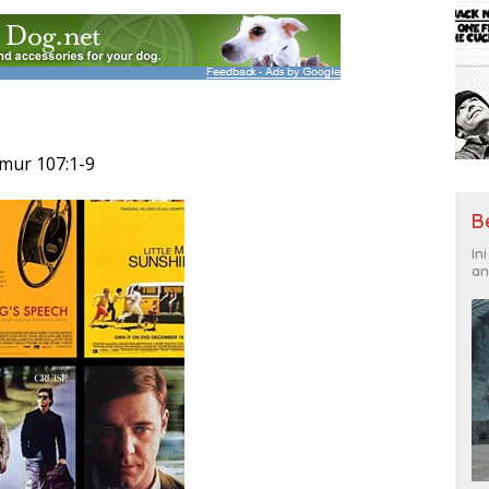
zmur 107:1-9
B
In
an