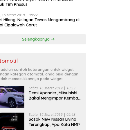
uk Tim Khusus
, 16 Maret 2019 | 08:22
ri Hilang, Nelayan Tewas Mengambang di
ai Cipalawah Garut
Selengkapnya
tomotif
i adalah contoh keterangan untuk widget
ngan kategori otomotif, anda bisa dengan
dah memasukkannya pada widget.
Sabtu, 16 Maret 2019 | 10:53
Demi Xpander, Mitsubishi
Bakal Mengimpor Kembali
Pajero Sport
Sabtu, 16 Maret 2019 | 09:43
Sosok New Nissan Livina
Terungkap, Apa Kata NMI?