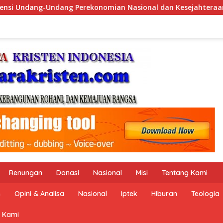
al dan Kesejahteraan Sosial dalam Menata Bangsa Menuju Indon
Renungan
Donasi
Nasional
Misi
Tentang Kami
n
Opini & Analisa
Nasional
Iptek
Hiburan
Teologia
 Kami