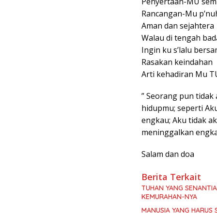
Penyertaan-MU sem
Rancangan-Mu p’nuh
Aman dan sejahtera
Walau di tengah bad
Ingin ku s’lalu bers
Rasakan keindahan
Arti kehadiran Mu 
” Seorang pun tida
hidupmu; seperti Ak
engkau; Aku tidak a
meninggalkan engkau 
Salam dan doa
Berita Terkait
TUHAN YANG SENANTI
KEMURAHAN-NYA
MANUSIA YANG HARUS 