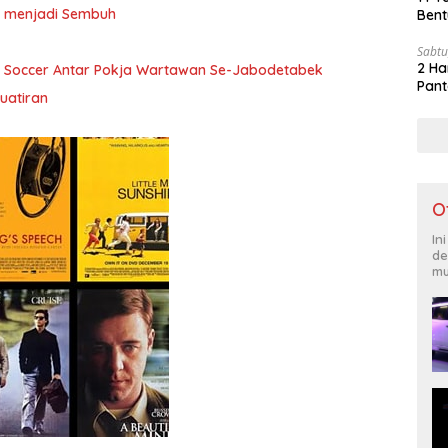
ita menjadi Sembuh
Bent
Sabtu
2 Ha
i Soccer Antar Pokja Wartawan Se-Jabodetabek
Pant
uatiran
O
In
de
mu