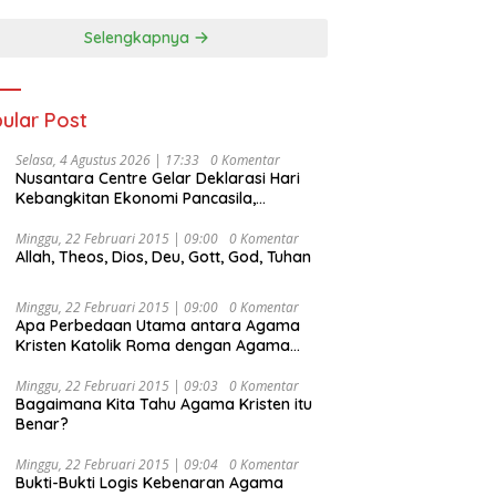
Selengkapnya
ular Post
Selasa, 4 Agustus 2026 | 17:33
0 Komentar
Nusantara Centre Gelar Deklarasi Hari
Kebangkitan Ekonomi Pancasila,
Peluncuran Buku Soemitro
Djojohadikusumo Anti Penjajahan
Minggu, 22 Februari 2015 | 09:00
0 Komentar
Allah, Theos, Dios, Deu, Gott, God, Tuhan
(Pergolakan Ekonomi Politik Indonesia) &
Simposium Nasional “Urgensi Undang-
Undang Perekonomian Nasional dan
Minggu, 22 Februari 2015 | 09:00
0 Komentar
Kesejahteraan Sosial dalam Menata
Apa Perbedaan Utama antara Agama
Bangsa Menuju Indonesia Emas 2045”,
Kristen Katolik Roma dengan Agama
Kristen Protestan?
Minggu, 22 Februari 2015 | 09:03
0 Komentar
Bagaimana Kita Tahu Agama Kristen itu
Benar?
Minggu, 22 Februari 2015 | 09:04
0 Komentar
Bukti-Bukti Logis Kebenaran Agama