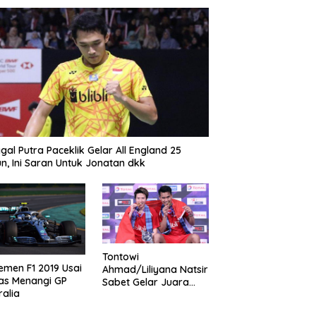
gal Putra Paceklik Gelar All England 25
n, Ini Saran Untuk Jonatan dkk
Tontowi
emen F1 2019 Usai
Ahmad/Liliyana Natsir
as Menangi GP
Sabet Gelar Juara
ralia
Dunia Kedua