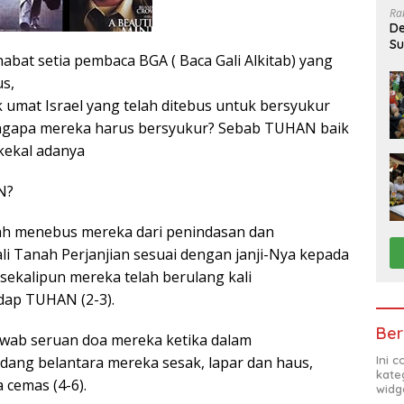
Ra
De
Su
abat setia pembaca BGA ( Baca Gali Alkitab) yang
Sa
us,
mat Israel yang telah ditebus untuk bersyukur
gapa mereka harus bersyukur? Sebab TUHAN baik
 kekal adanya
N?
h menebus mereka dari penindasan dan
 Tanah Perjanjian sesuai dengan janji-Nya kepada
ekalipun mereka telah berulang kali
ap TUHAN (2-3).
Ber
wab seruan doa mereka ketika dalam
Ini 
ang belantara mereka sesak, lapar dan haus,
kate
 cemas (4-6).
widg