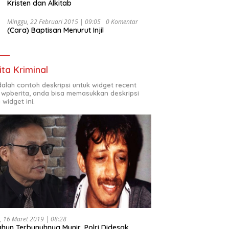
Kristen dan Alkitab
Minggu, 22 Februari 2015 | 09:05
0 Komentar
(Cara) Baptisan Menurut Injil
ita Kriminal
adalah contoh deskripsi untuk widget recent
 wpberita, anda bisa memasukkan deskripsi
 widget ini.
, 16 Maret 2019 | 08:28
ahun Terbunuhnya Munir, Polri Didesak