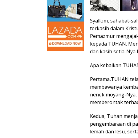
Syallom, sahabat-sah
terkasih dalam Krist
Pemazmur mengajak u
kepada TUHAN. Men
dan kasih setia-Nya
Apa kebaikan TUHA
Pertama,TUHAN tela
membawanya kembali
nenek moyang-Nya, s
memberontak terhad
Kedua, Tuhan menja
pengembaraan di pad
lemah dan lesu, serta