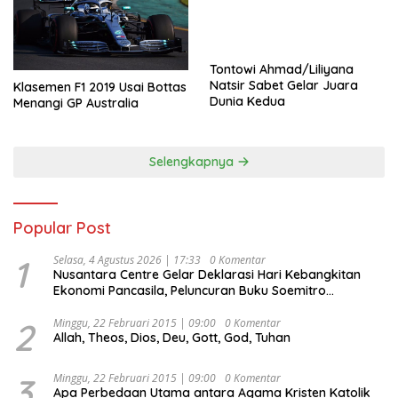
Tontowi Ahmad/Liliyana
Natsir Sabet Gelar Juara
Klasemen F1 2019 Usai Bottas
Dunia Kedua
Menangi GP Australia
Selengkapnya
Popular Post
1
Selasa, 4 Agustus 2026 | 17:33
0 Komentar
Nusantara Centre Gelar Deklarasi Hari Kebangkitan
Ekonomi Pancasila, Peluncuran Buku Soemitro
Djojohadikusumo Anti Penjajahan (Pergolakan
Ekonomi Politik Indonesia) & Simposium Nasional
2
Minggu, 22 Februari 2015 | 09:00
0 Komentar
Allah, Theos, Dios, Deu, Gott, God, Tuhan
“Urgensi Undang-Undang Perekonomian Nasional dan
Kesejahteraan Sosial dalam Menata Bangsa Menuju
Indonesia Emas 2045”,
3
Minggu, 22 Februari 2015 | 09:00
0 Komentar
Apa Perbedaan Utama antara Agama Kristen Katolik