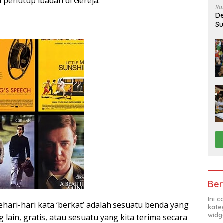
 penutup ibadah di Gereja.
Ra
De
Su
Sa
Ber
Ini 
hari-hari kata ‘berkat’ adalah sesuatu benda yang
kate
widg
g lain, gratis, atau sesuatu yang kita terima secara