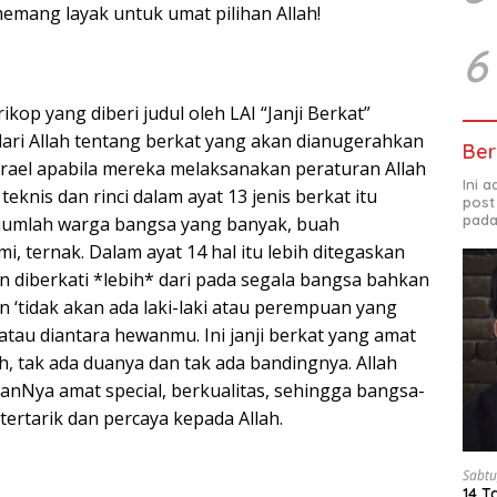
memang layak untuk umat pilihan Allah!
6
ikop yang diberi judul oleh LAI “Janji Berkat”
dari Allah tentang berkat yang akan dianugerahkan
Ber
srael apabila mereka melaksanakan peraturan Allah
Ini 
teknis dan rinci dalam ayat 13 jenis berkat itu
post
pada
 jumlah warga bangsa yang banyak, buah
i, ternak. Dalam ayat 14 hal itu lebih ditegaskan
n diberkati *lebih* dari pada segala bangsa bahkan
 ‘tidak akan ada laki-laki atau perempuan yang
atau diantara hewanmu. Ini janji berkat yang amat
ah, tak ada duanya dan tak ada bandingnya. Allah
hanNya amat special, berkualitas, sehingga bangsa-
tertarik dan percaya kepada Allah.
Sabtu
14 T