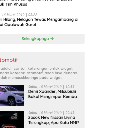
uk Tim Khusus
, 16 Maret 2019 | 08:22
ri Hilang, Nelayan Tewas Mengambang di
ai Cipalawah Garut
Selengkapnya
tomotif
i adalah contoh keterangan untuk widget
ngan kategori otomotif, anda bisa dengan
dah memasukkannya pada widget.
Sabtu, 16 Maret 2019 | 10:53
Demi Xpander, Mitsubishi
Bakal Mengimpor Kembali
Pajero Sport
Sabtu, 16 Maret 2019 | 09:43
Sosok New Nissan Livina
Terungkap, Apa Kata NMI?