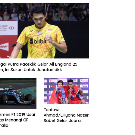
gal Putra Paceklik Gelar All England 25
n, Ini Saran Untuk Jonatan dkk
Tontowi
emen F1 2019 Usai
Ahmad/Liliyana Natsir
as Menangi GP
Sabet Gelar Juara
ralia
Dunia Kedua