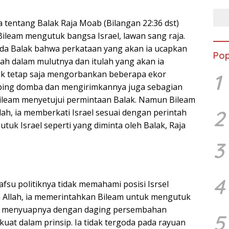
 tentang Balak Raja Moab (Bilangan 22:36 dst)
ileam mengutuk bangsa Israel, lawan sang raja.
da Balak bahwa perkataan yang akan ia ucapkan
Pop
llah dalam mulutnya dan itulah yang akan ia
ak tetap saja mengorbankan beberapa ekor
1
bing domba dan mengirimkannya juga sebagian
ileam menyetujui permintaan Balak. Namun Bileam
2
llah, ia memberkati Israel sesuai dengan perintah
utuk Israel seperti yang diminta oleh Balak, Raja
3
4
fsu politiknya tidak memahami posisi Isrsel
n Allah, ia memerintahkan Bileam untuk mengutuk
n menyuapnya dengan daging persembahan
5
kuat dalam prinsip. Ia tidak tergoda pada rayuan