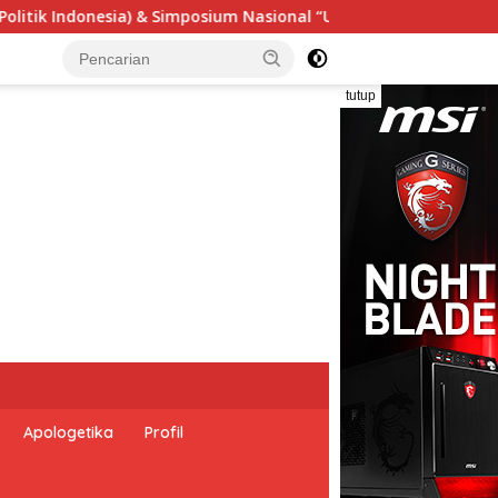
al “Urgensi Undang-Undang Perekonomian Nasional dan Kesejaht
tutup
Apologetika
Profil