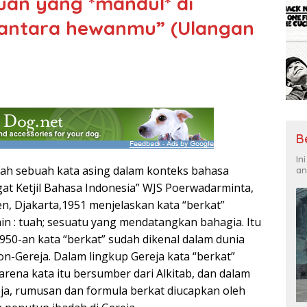
puan yang *mandul* di
antara hewanmu” (Ulangan
B
In
lah sebuah kata asing dalam konteks bahasa
an
gat Ketjil Bahasa Indonesia” WJS Poerwadarminta,
en, Djakarta,1951 menjelaskan kata “berkat”
ain : tuah; sesuatu yang mendatangkan bahagia. Itu
950-an kata “berkat” sudah dikenal dalam dunia
non-Gereja. Dalam lingkup Gereja kata “berkat”
arena kata itu bersumber dari Alkitab, dan dalam
reja, rumusan dan formula berkat diucapkan oleh