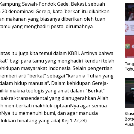
h Kampung Sawah-Pondok Gede, Bekasi, sebuah
 20 denominasi Gereja, kata ‘berkat’ itu dikaitkan
gan makanan yang biasanya diberikan oleh tuan
tamu yang menghadiri pesta dirumahnya.
iatas itu juga kita temui dalam KBBI. Artinya bahwa
kat” bagi para tamu yang menghadiri kenduri telah
Tung
kehidupan masyarakat Indonesia. Selain pengertian
Tahu
memberi arti “berkat” sebagai “karunia Tuhan yang
alam hidup manusia”. Dalam kehidupan Gereja-
iliki makna teologis yang amat dalam. “Berkat”
 sakral-transendental yang dianugerahkan Allah
lah memberkati makhluk ciptaanNya agar semua
anNya itu memenuhi bumi, dan agar manusia
Klas
Bott
ukkan binatang yang ada( Kej 1:22,28)
Aust