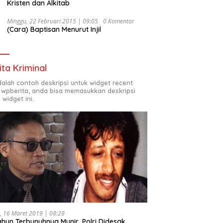
Kristen dan Alkitab
Minggu, 22 Februari 2015 | 09:05
0 Komentar
(Cara) Baptisan Menurut Injil
ita Kriminal
adalah contoh deskripsi untuk widget recent
 wpberita, anda bisa memasukkan deskripsi
 widget ini.
, 16 Maret 2019 | 08:28
ahun Terbunuhnya Munir, Polri Didesak