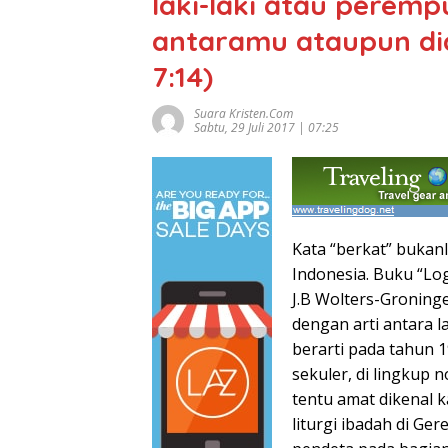
laki-laki atau perem
antaramu ataupun di
7:14)
Suara Kristen.com
Sabtu, 29 Juli 2017 | 07:25
Kata “berkat” bukan
Indonesia. Buku “Lo
J.B Wolters-Groning
dengan arti antara l
berarti pada tahun 1
sekuler, di lingkup 
tentu amat dikenal k
liturgi ibadah di Ge