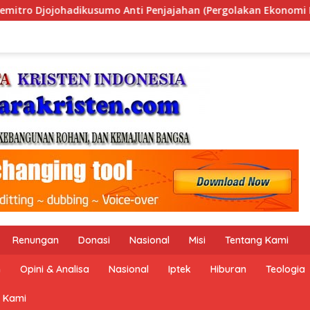
n (Pergolakan Ekonomi Politik Indonesia) & Simposium Nasion
Renungan
Donasi
Nasional
Misi
Tentang Kami
n
Opini & Analisa
Nasional
Iptek
Hiburan
Teologia
 Kami