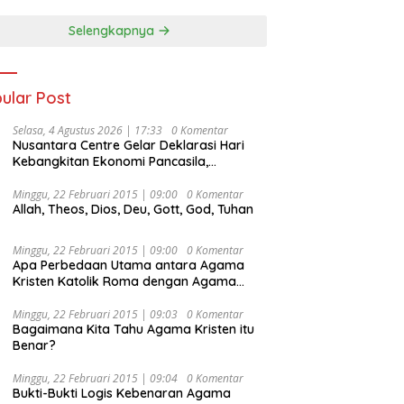
Selengkapnya
ular Post
Selasa, 4 Agustus 2026 | 17:33
0 Komentar
Nusantara Centre Gelar Deklarasi Hari
Kebangkitan Ekonomi Pancasila,
Peluncuran Buku Soemitro
Djojohadikusumo Anti Penjajahan
Minggu, 22 Februari 2015 | 09:00
0 Komentar
Allah, Theos, Dios, Deu, Gott, God, Tuhan
(Pergolakan Ekonomi Politik Indonesia) &
Simposium Nasional “Urgensi Undang-
Undang Perekonomian Nasional dan
Minggu, 22 Februari 2015 | 09:00
0 Komentar
Kesejahteraan Sosial dalam Menata
Apa Perbedaan Utama antara Agama
Bangsa Menuju Indonesia Emas 2045”,
Kristen Katolik Roma dengan Agama
Kristen Protestan?
Minggu, 22 Februari 2015 | 09:03
0 Komentar
Bagaimana Kita Tahu Agama Kristen itu
Benar?
Minggu, 22 Februari 2015 | 09:04
0 Komentar
Bukti-Bukti Logis Kebenaran Agama