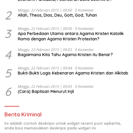
Djojohadikusumo Anti Penjajahan (Pergolakan
Ekonomi Politik Indonesia) & Simposium Nasional
2
Minggu, 22 Februari 2015 | 09:00
0 Komentar
Allah, Theos, Dios, Deu, Gott, God, Tuhan
“Urgensi Undang-Undang Perekonomian Nasional dan
Kesejahteraan Sosial dalam Menata Bangsa Menuju
Indonesia Emas 2045”,
3
Minggu, 22 Februari 2015 | 09:00
0 Komentar
Apa Perbedaan Utama antara Agama Kristen Katolik
Roma dengan Agama Kristen Protestan?
4
Minggu, 22 Februari 2015 | 09:03
0 Komentar
Bagaimana Kita Tahu Agama Kristen itu Benar?
5
Minggu, 22 Februari 2015 | 09:04
0 Komentar
Bukti-Bukti Logis Kebenaran Agama Kristen dan Alkitab
6
Minggu, 22 Februari 2015 | 09:05
0 Komentar
(Cara) Baptisan Menurut Injil
Berita Kriminal
Ini adalah contoh deskripsi untuk widget recent post wpberita,
anda bisa memasukkan deskripsi pada widget ini.