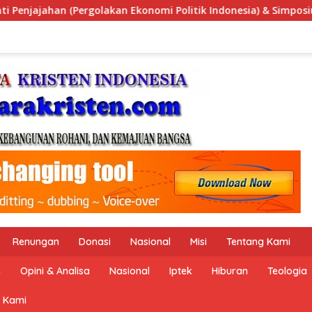
nesia) & Simposium Nasional “Urgensi Undang-Undang Perekonom
Renungan
Donasi
Nasional
Misi
Tentang Kami
n
Opini & Analisa
Nasional
Iptek
Hiburan
Teologia
 Kami