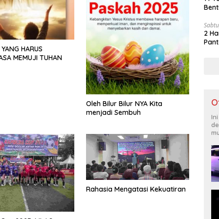
Bent
Sabtu
2 Ha
Pant
 YANG HARUS
ASA MEMUJI TUHAN
O
Oleh Bilur Bilur NYA Kita
menjadi Sembuh
In
de
mu
Rahasia Mengatasi Kekuatiran