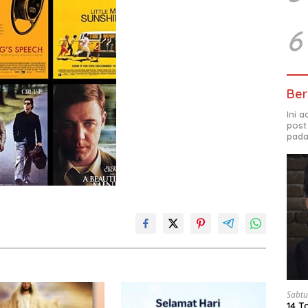
6
Ber
Ini 
post
pada
Sabtu
14 T