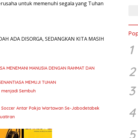
berusaha untuk memenuhi segala yang Tuhan
Pop
DAH ADA DISORGA, SEDANGKAN KITA MASIH
1
2
ASA MENEMANI MANUSIA DENGAN RAHMAT DAN
SENANTIASA MEMUJI TUHAN
3
ita menjadi Sembuh
4
i Soccer Antar Pokja Wartawan Se-Jabodetabek
uatiran
5