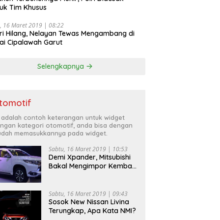
uk Tim Khusus
, 16 Maret 2019 | 08:22
ri Hilang, Nelayan Tewas Mengambang di
ai Cipalawah Garut
Selengkapnya
tomotif
i adalah contoh keterangan untuk widget
ngan kategori otomotif, anda bisa dengan
dah memasukkannya pada widget.
Sabtu, 16 Maret 2019 | 10:53
Demi Xpander, Mitsubishi
Bakal Mengimpor Kembali
Pajero Sport
Sabtu, 16 Maret 2019 | 09:43
Sosok New Nissan Livina
Terungkap, Apa Kata NMI?