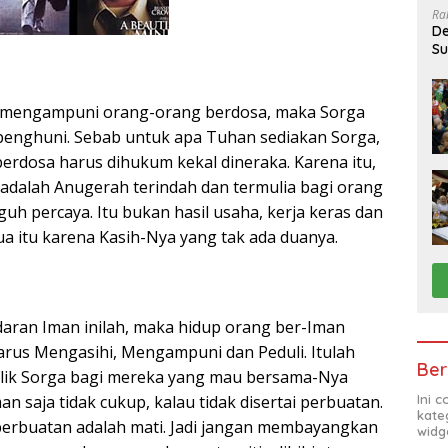
Ra
De
Su
Sa
k mengampuni orang-orang berdosa, maka Sorga
penghuni. Sebab untuk apa Tuhan sediakan Sorga,
erdosa harus dihukum kekal dineraka. Karena itu,
dalah Anugerah terindah dan termulia bagi orang
h percaya. Itu bukan hasil usaha, kerja keras dan
emua itu karena Kasih-Nya yang tak ada duanya.
daran Iman inilah, maka hidup orang ber-Iman
arus Mengasihi, Mengampuni dan Peduli. Itulah
Ber
lik Sorga bagi mereka yang mau bersama-Nya
Ini 
an saja tidak cukup, kalau tidak disertai perbuatan.
kate
perbuatan adalah mati. Jadi jangan membayangkan
widg