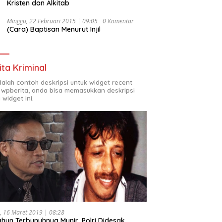
Kristen dan Alkitab
Minggu, 22 Februari 2015 | 09:05
0 Komentar
(Cara) Baptisan Menurut Injil
ita Kriminal
adalah contoh deskripsi untuk widget recent
 wpberita, anda bisa memasukkan deskripsi
 widget ini.
, 16 Maret 2019 | 08:28
ahun Terbunuhnya Munir, Polri Didesak