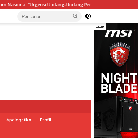
ian Nasional dan Kesejahteraan Sosial dalam Menata Bangsa M
tutup
Apologetika
Profil