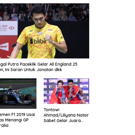
gal Putra Paceklik Gelar All England 25
n, Ini Saran Untuk Jonatan dkk
Tontowi
emen F1 2019 Usai
Ahmad/Liliyana Natsir
as Menangi GP
Sabet Gelar Juara
ralia
Dunia Kedua