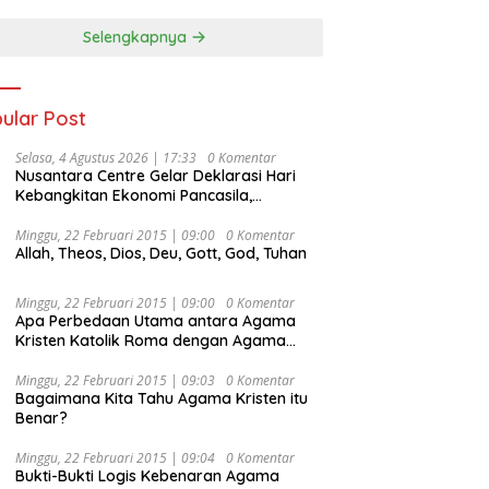
Selengkapnya
ular Post
Selasa, 4 Agustus 2026 | 17:33
0 Komentar
Nusantara Centre Gelar Deklarasi Hari
Kebangkitan Ekonomi Pancasila,
Peluncuran Buku Soemitro
Djojohadikusumo Anti Penjajahan
Minggu, 22 Februari 2015 | 09:00
0 Komentar
Allah, Theos, Dios, Deu, Gott, God, Tuhan
(Pergolakan Ekonomi Politik Indonesia) &
Simposium Nasional “Urgensi Undang-
Undang Perekonomian Nasional dan
Minggu, 22 Februari 2015 | 09:00
0 Komentar
Kesejahteraan Sosial dalam Menata
Apa Perbedaan Utama antara Agama
Bangsa Menuju Indonesia Emas 2045”,
Kristen Katolik Roma dengan Agama
Kristen Protestan?
Minggu, 22 Februari 2015 | 09:03
0 Komentar
Bagaimana Kita Tahu Agama Kristen itu
Benar?
Minggu, 22 Februari 2015 | 09:04
0 Komentar
Bukti-Bukti Logis Kebenaran Agama