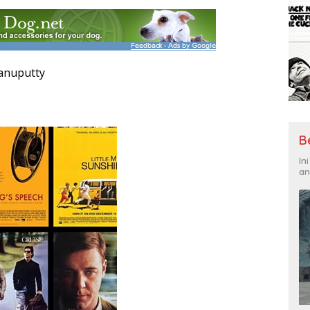
Manuputty
B
In
an