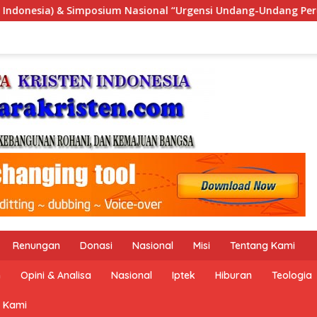
rgensi Undang-Undang Perekonomian Nasional dan Kesejahteraan
Renungan
Donasi
Nasional
Misi
Tentang Kami
n
Opini & Analisa
Nasional
Iptek
Hiburan
Teologia
 Kami