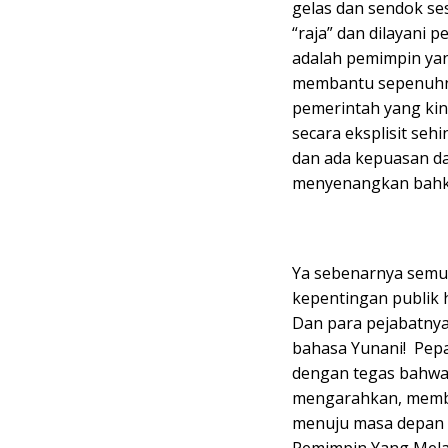
gelas dan sendok ses
“raja” dan dilayani 
adalah pemimpin yan
membantu sepenuhny
pemerintah yang kin
secara eksplisit seh
dan ada kepuasan dar
menyenangkan bahka
Ya sebenarnya semu
kepentingan publik 
Dan para pejabatnya
bahasa Yunani! Pepa
dengan tegas bahwa 
mengarahkan, membi
menuju masa depan c