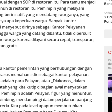
uai dengan SOP di restoran itu. Para tamu menjadi
Bent
penuh di restoran itu. Pemimpin yang melayani
Sabtu
g berinsiatif, yang mendatangi warganya, yang
2 Ha
a apa keperluan warga. Banyak kantor
Pant
i menyebut dirinya sebagai Kantor Pelayanan
ingga warga yang datang dibantu, tidak dipersulit
i warga karena dilayani secara cepat, transparan,
n gratis.
O
In
de
a kantor pemerintah yang berhubungan dengan
mu
harus memahami diri sebagai kantor pelayanan.
 adalah para Pelayan, atau _Diakonos_ dalam
tah yang kita kutip dibagian awal menyatakan
Pemimpin adalah Pelayan, figur yang menuntun,
mbing, mendampingi dalam perjalanan panjang
eria. Kita pada level apapun membutuhkan