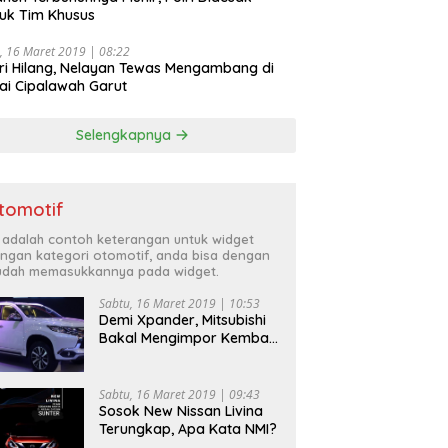
uk Tim Khusus
, 16 Maret 2019 | 08:22
ri Hilang, Nelayan Tewas Mengambang di
ai Cipalawah Garut
Selengkapnya
tomotif
i adalah contoh keterangan untuk widget
ngan kategori otomotif, anda bisa dengan
dah memasukkannya pada widget.
Sabtu, 16 Maret 2019 | 10:53
Demi Xpander, Mitsubishi
Bakal Mengimpor Kembali
Pajero Sport
Sabtu, 16 Maret 2019 | 09:43
Sosok New Nissan Livina
Terungkap, Apa Kata NMI?