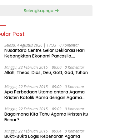
Selengkapnya
ular Post
Selasa, 4 Agustus 2026 | 17:33
0 Komentar
Nusantara Centre Gelar Deklarasi Hari
Kebangkitan Ekonomi Pancasila,
Peluncuran Buku Soemitro
Djojohadikusumo Anti Penjajahan
Minggu, 22 Februari 2015 | 09:00
0 Komentar
Allah, Theos, Dios, Deu, Gott, God, Tuhan
(Pergolakan Ekonomi Politik Indonesia) &
Simposium Nasional “Urgensi Undang-
Undang Perekonomian Nasional dan
Minggu, 22 Februari 2015 | 09:00
0 Komentar
Kesejahteraan Sosial dalam Menata
Apa Perbedaan Utama antara Agama
Bangsa Menuju Indonesia Emas 2045”,
Kristen Katolik Roma dengan Agama
Kristen Protestan?
Minggu, 22 Februari 2015 | 09:03
0 Komentar
Bagaimana Kita Tahu Agama Kristen itu
Benar?
Minggu, 22 Februari 2015 | 09:04
0 Komentar
Bukti-Bukti Logis Kebenaran Agama