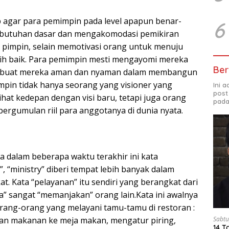
 agar para pemimpin pada level apapun benar-
6
butuhan dasar dan mengakomodasi pemikiran
 pimpin, selain memotivasi orang untuk menuju
ih baik. Para pemimpin mesti mengayomi mereka
Ber
embuat mereka aman dan nyaman dalam membangun
pin tidak hanya seorang yang visioner yang
Ini 
post
hat kedepan dengan visi baru, tetapi juga orang
pada
ergumulan riil para anggotanya di dunia nyata.
a dalam beberapa waktu terakhir ini kata
”, “ministry” diberi tempat lebih banyak dalam
. Kata “pelayanan” itu sendiri yang berangkat dari
a” sangat “memanjakan” orang lain.Kata ini awalnya
rang-orang yang melayani tamu-tamu di restoran :
n makanan ke meja makan, mengatur piring,
Sabtu
14 T