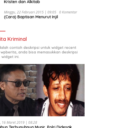
Kristen dan Alkitab
Minggu, 22 Februari 2015 | 09:05
0 Komentar
(Cara) Baptisan Menurut Injil
ita Kriminal
adalah contoh deskripsi untuk widget recent
 wpberita, anda bisa memasukkan deskripsi
 widget ini.
, 16 Maret 2019 | 08:28
ahun Terbunuhnya Munir, Polri Didesak