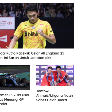
gal Putra Paceklik Gelar All England 25
n, Ini Saran Untuk Jonatan dkk
Tontowi
emen F1 2019 Usai
Ahmad/Liliyana Natsir
as Menangi GP
Sabet Gelar Juara
ralia
Dunia Kedua