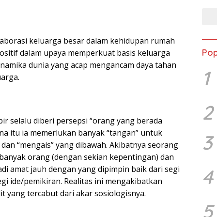
laborasi keluarga besar dalam kehidupan rumah
Pop
ositif dalam upaya memperkuat basis keluarga
dinamika dunia yang acap mengancam daya tahan
1
arga.
2
r selalu diberi persepsi “orang yang berada
ena itu ia memerlukan banyak “tangan” untuk
3
an “mengais” yang dibawah. Akibatnya seorang
i banyak orang (dengan sekian kepentingan) dan
di amat jauh dengan yang dipimpin baik dari segi
4
gi ide/pemikiran. Realitas ini mengakibatkan
it yang tercabut dari akar sosiologisnya.
5