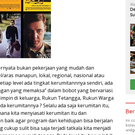
Ra
De
Su
Sa
ernyata bukan pekerjaan yang mudah dan
l/aras manapun, lokal, regional, nasional atau
setiap level ada tingkat kerumitannnya sendiri, ada
ingan yang memaksa” dalam bobot yang bervariasi.
impin di keluarga, Rukun Tetangga, Rukun Warga
da kerumitannya ? Selalu ada saja kerumitan itu,
Ber
ana kita menyiasati kerumitan itu dan
 baik agar program dan kehidupan bisa berjalan
Ini 
kate
 cukup sulit bisa saja terjadi tatkala kita menjadi
widg