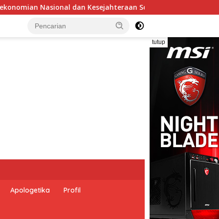
 Sosial dalam Menata Bangsa Menuju Indonesia Emas 2045”,
tutup
Apologetika
Profil