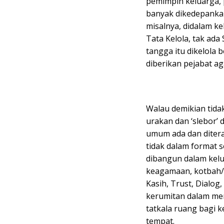
pemimpin keluarga, 
banyak dikedepankan
misalnya, didalam ke
Tata Kelola, tak ad
tangga itu dikelola 
diberikan pejabat a
Walau demikian tidak
urakan dan ‘slebor’ 
umum ada dan ditera
tidak dalam format s
dibangun dalam kelu
keagamaan, kotbah/ta
Kasih, Trust, Dialog
kerumitan dalam mem
tatkala ruang bagi 
tempat.