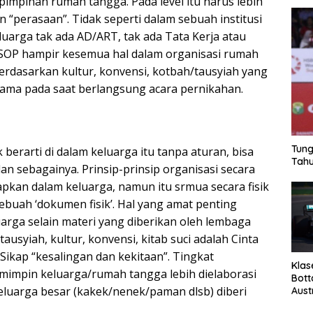
pimpinan rumah tangga. Pada level itu harus lebih
 “perasaan”. Tidak seperti dalam sebuah institusi
luarga tak ada AD/ART, tak ada Tata Kerja atau
a SOP hampir kesemua hal dalam organisasi rumah
berdasarkan kultur, konvensi, kotbah/tausyiah yang
gama pada saat berlangsung acara pernikahan.
Tung
 berarti di dalam keluarga itu tanpa aturan, bisa
Tahu
dan sebagainya. Prinsip-prinsip organisasi secara
pkan dalam keluarga, namun itu srmua secara fisik
ebuah ‘dokumen fisik’. Hal yang amat penting
arga selain materi yang diberikan oleh lembaga
usyiah, kultur, konvensi, kitab suci adalah Cinta
, Sikap “kesalingan dan kekitaan”. Tingkat
Klas
impin keluarga/rumah tangga lebih dielaborasi
Bott
keluarga besar (kakek/nenek/paman dlsb) diberi
Aust