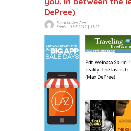
you. In between the l
DePree)
Suara Kristen.com
Kamis, 13 Juli 2017 | 15:27
Pdt. Weinata Sairin: “
reality. The last is 
(Max DePree)