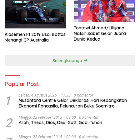
Tontowi Ahmad/Liliyana
Natsir Sabet Gelar Juara
Klasemen F1 2019 Usai Bottas
Dunia Kedua
Menangi GP Australia
Selengkapnya
Popular Post
1
Selasa, 4 Agustus 2026 | 17:33
0 Komentar
Nusantara Centre Gelar Deklarasi Hari Kebangkitan
Ekonomi Pancasila, Peluncuran Buku Soemitro
Djojohadikusumo Anti Penjajahan (Pergolakan
Ekonomi Politik Indonesia) & Simposium Nasional
2
Minggu, 22 Februari 2015 | 09:00
0 Komentar
Allah, Theos, Dios, Deu, Gott, God, Tuhan
“Urgensi Undang-Undang Perekonomian Nasional dan
Kesejahteraan Sosial dalam Menata Bangsa Menuju
Indonesia Emas 2045”,
Minggu, 22 Februari 2015 | 09:00
0 Komentar