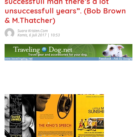
successfull man there’s a lot
unsuccessfull years”. (Bob Brown
& M.Thatcher)
Suara Kristen.com
Kamis, 6 Juli 2017 | 10:53