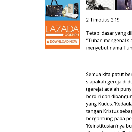
2 Timotius 2:19
Tetapi dasar yang di
“Tuhan mengenal si
menyebut nama Tuha
Semua kita patut ber
siapakah gereja di d
(gereja) adalah pun
berdiri dan dibangu
yang Kudus. ‘Kedaul
tangan Kristus sebag
bergantung pada pe
‘Keinstitusian’nya 