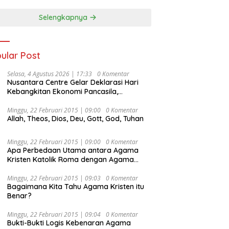
Selengkapnya
ular Post
Selasa, 4 Agustus 2026 | 17:33
0 Komentar
Nusantara Centre Gelar Deklarasi Hari
Kebangkitan Ekonomi Pancasila,
Peluncuran Buku Soemitro
Djojohadikusumo Anti Penjajahan
Minggu, 22 Februari 2015 | 09:00
0 Komentar
Allah, Theos, Dios, Deu, Gott, God, Tuhan
(Pergolakan Ekonomi Politik Indonesia) &
Simposium Nasional “Urgensi Undang-
Undang Perekonomian Nasional dan
Minggu, 22 Februari 2015 | 09:00
0 Komentar
Kesejahteraan Sosial dalam Menata
Apa Perbedaan Utama antara Agama
Bangsa Menuju Indonesia Emas 2045”,
Kristen Katolik Roma dengan Agama
Kristen Protestan?
Minggu, 22 Februari 2015 | 09:03
0 Komentar
Bagaimana Kita Tahu Agama Kristen itu
Benar?
Minggu, 22 Februari 2015 | 09:04
0 Komentar
Bukti-Bukti Logis Kebenaran Agama