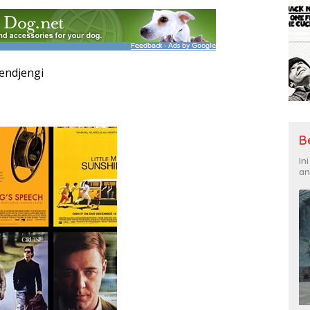
jendjengi
B
In
an