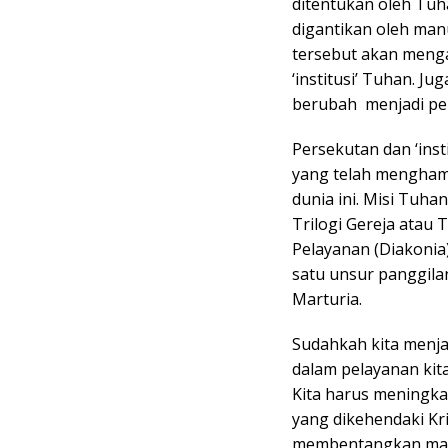
ditentukan oleh Tuha
digantikan oleh man
tersebut akan menga
‘institusi’ Tuhan. 
berubah menjadi pe
Persekutan dan ‘inst
yang telah menghamb
dunia ini. Misi Tuhan
Trilogi Gereja atau 
Pelayanan (Diakonia)
satu unsur panggilan
Marturia.
Sudahkah kita menja
dalam pelayanan kita
Kita harus meningka
yang dikehendaki Kri
membentangkan masa