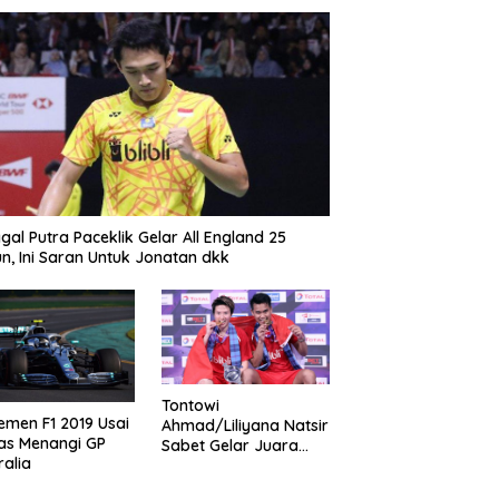
gal Putra Paceklik Gelar All England 25
n, Ini Saran Untuk Jonatan dkk
Tontowi
emen F1 2019 Usai
Ahmad/Liliyana Natsir
as Menangi GP
Sabet Gelar Juara
ralia
Dunia Kedua