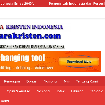
donesia dan Perserikatan Bangsa-Bangsa Peringati Hari Dunia
Renungan
Donasi
Nasional
Misi
Tentang Kami
n
Opini & Analisa
Nasional
Iptek
Hiburan
Teologia
 Kami