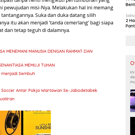
tisipasi tanpa henti mengikuti pertumbuhan yang
Bent
i pewujudan misi-Nya. Melakukan hal ini memang
 tantangannya. Suka dan duka datang silih
Sabtu
2 Ha
nya itu akan menjadi ‘tanda cemerlang’ bagi siapa
Pant
t dan tetap teguh di dalamnya.
ASA MENEMANI MANUSIA DENGAN RAHMAT DAN
O
SENANTIASA MEMUJI TUHAN
In
ita menjadi Sembuh
de
mu
i Soccer Antar Pokja Wartawan Se-Jabodetabek
uatiran