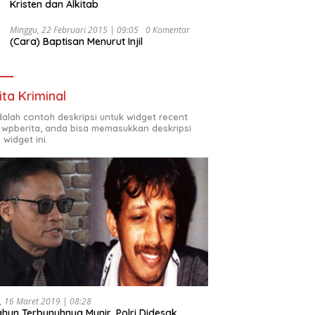
Kristen dan Alkitab
Minggu, 22 Februari 2015 | 09:05
0 Komentar
(Cara) Baptisan Menurut Injil
ita Kriminal
adalah contoh deskripsi untuk widget recent
 wpberita, anda bisa memasukkan deskripsi
 widget ini.
, 16 Maret 2019 | 08:28
ahun Terbunuhnya Munir, Polri Didesak