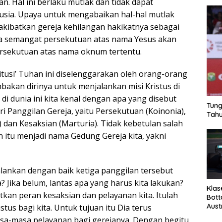
n. Hal ini berlaku mutlak dan tidak dapat
usia. Upaya untuk mengabaikan hal-hal mutlak
kibatkan gereja kehilangan hakikatnya sebagai
Juga semangat persekutuan atas nama Yesus akan
rsekutuan atas nama oknum tertentu.
itusi’ Tuhan ini diselenggarakan oleh orang-orang
akan dirinya untuk menjalankan misi Kristus di
 di dunia ini kita kenal dengan apa yang disebut
Tung
Tri Panggilan Gereja, yaitu Persekutuan (Koinonia),
Tahu
 dan Kesaksian (Marturia). Tidak kebetulan salah
 itu menjadi nama Gedung Gereja kita, yakni
lankan dengan baik ketiga panggilan tersebut
? Jika belum, lantas apa yang harus kita lakukan?
Klas
tkan peran kesaksian dan pelayanan kita. Itulah
Bott
Aust
stus bagi kita. Untuk tujuan itu Dia terus
-masa pelayanan bagi gerejanya. Dengan begitu,