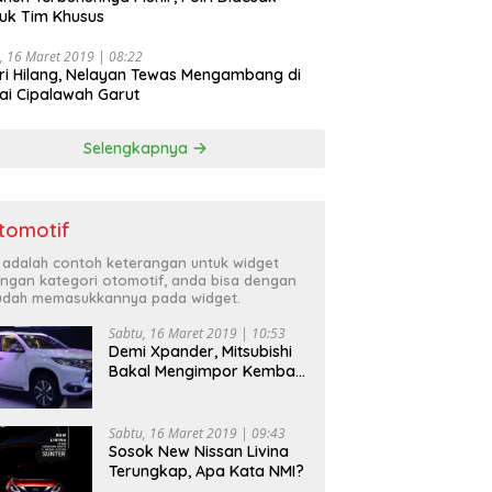
uk Tim Khusus
, 16 Maret 2019 | 08:22
ri Hilang, Nelayan Tewas Mengambang di
ai Cipalawah Garut
Selengkapnya
tomotif
i adalah contoh keterangan untuk widget
ngan kategori otomotif, anda bisa dengan
dah memasukkannya pada widget.
Sabtu, 16 Maret 2019 | 10:53
Demi Xpander, Mitsubishi
Bakal Mengimpor Kembali
Pajero Sport
Sabtu, 16 Maret 2019 | 09:43
Sosok New Nissan Livina
Terungkap, Apa Kata NMI?