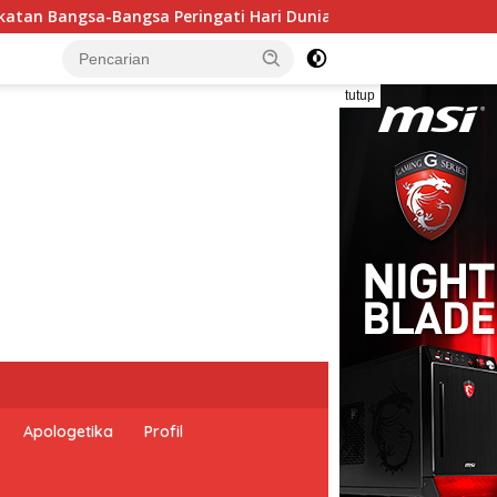
 Anti Perdagangan Orang 2026 dengan Komitmen Baru untuk Me
tutup
Apologetika
Profil