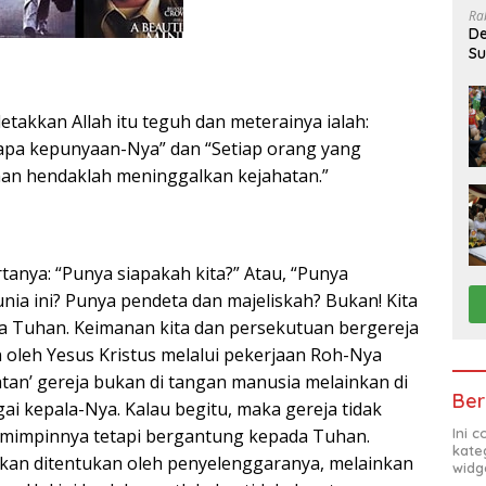
Ra
De
Su
Sa
letakkan Allah itu teguh dan meterainya ialah:
apa kepunyaan-Nya” dan “Setiap orang yang
n hendaklah meninggalkan kejahatan.”
tanya: “Punya siapakah kita?” Atau, “Punya
unia ini? Punya pendeta dan majeliskah? Bukan! Kita
ya Tuhan. Keimanan kita dan persekutuan bergereja
n oleh Yesus Kristus melalui pekerjaan Roh-Nya
atan’ gereja bukan di tangan manusia melainkan di
Ber
ai kepala-Nya. Kalau begitu, maka gereja tidak
Ini 
mimpinnya tetapi bergantung kepada Tuhan.
kate
bukan ditentukan oleh penyelenggaranya, melainkan
widg