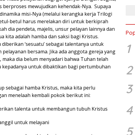
rus berproses mewujudkan kehendak-Nya. Supaya
dinamika misi-Nya (melalui kerangka kerja Trilogi
 betul-betul harus merelakan diri untuk berkiprah
h dia pendeta, majelis, unsur pelayan lainnya dan
Pop
 kita adalah hamba dan saksi bagi Kristus.
 diberikan ‘sesuatu’ sebagai talentanya untuk
1
pelayanan bersama. Jika ada anggota gereja yang
i, maka dia belum menyadari bahwa Tuhan telah
2
 kepadanya untuk dibaktikan bagi pertumbuhan
3
up sebagai hamba Kristus, maka kita perlu
gan menelaah kembali pokok berikut ini:
4
berikan talenta untuk membangun tubuh Kristus
anggil untuk melayani
5