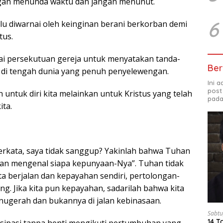
ngan menunda waktu dan jangan menunut.
6
alu diwarnai oleh keinginan berani berkorban demi
tus.
gai persekutuan gereja untuk menyatakan tanda-
Ber
h di tengah dunia yang penuh penyelewengan.
Ini 
post
 untuk diri kita melainkan untuk Kristus yang telah
pada
ita.
erkata, saya tidak sanggup? Yakinlah bahwa Tuhan
an mengenal siapa kepunyaan-Nya”. Tuhan tidak
a berjalan dan kepayahan sendiri, pertolongan-
ng. Jika kita pun kepayahan, sadarilah bahwa kita
anugerah dan bukannya di jalan kebinasaan.
Sabtu
14 T