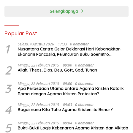
Selengkapnya
Popular Post
1
Selasa, 4 Agustus 2026 | 17:33
0 Komentar
Nusantara Centre Gelar Deklarasi Hari Kebangkitan
Ekonomi Pancasila, Peluncuran Buku Soemitro
Djojohadikusumo Anti Penjajahan (Pergolakan
Ekonomi Politik Indonesia) & Simposium Nasional
2
Minggu, 22 Februari 2015 | 09:00
0 Komentar
Allah, Theos, Dios, Deu, Gott, God, Tuhan
“Urgensi Undang-Undang Perekonomian Nasional dan
Kesejahteraan Sosial dalam Menata Bangsa Menuju
Indonesia Emas 2045”,
3
Minggu, 22 Februari 2015 | 09:00
0 Komentar
Apa Perbedaan Utama antara Agama Kristen Katolik
Roma dengan Agama Kristen Protestan?
4
Minggu, 22 Februari 2015 | 09:03
0 Komentar
Bagaimana Kita Tahu Agama Kristen itu Benar?
5
Minggu, 22 Februari 2015 | 09:04
0 Komentar
Bukti-Bukti Logis Kebenaran Agama Kristen dan Alkitab