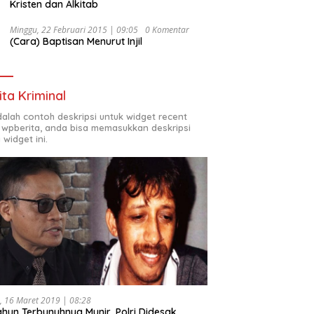
Kristen dan Alkitab
Minggu, 22 Februari 2015 | 09:05
0 Komentar
(Cara) Baptisan Menurut Injil
ita Kriminal
adalah contoh deskripsi untuk widget recent
 wpberita, anda bisa memasukkan deskripsi
 widget ini.
, 16 Maret 2019 | 08:28
ahun Terbunuhnya Munir, Polri Didesak