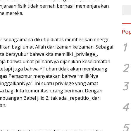
njaraan fisik tidak pernah berhasil memenjarakan
me mereka.
Pop
sebagaimana dikutip diatas memberikan energi
1
fikan bagi umat Allah dari zaman ke zaman. Sebagai
ita bersyukur bahwa kita memiliki _privilege_.
saja bahwa umat pilihanNya dijanjikan keselamatan
2
 tetapi juga bahwa *Tuhan tidak akan membuang
egas Pemazmur menyatakan bahwa “milikNya
3
itinggalkanNya”. Ini suatu privilege yang amat
asa bagi kita komunitas orang beriman. Dengan
buangan Babel jilid 2, tak ada _repetitio_ dari
4
an.
5