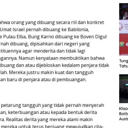
ahwa orang yang dibuang secara riil dan konkret
. Umat Israel pernah dibuang ke Babilonia,
 Pulau Elba, Bung Karno dibuang ke Boven Digul
nah dibuang, dipisahkan dari negeri yang
nstituennya agar menderita dan tidak lagi
ngannya. Namun kenyataan membuktikan bahwa
Tung
ibuang dan atau dijebloskan kedalam penjara tidak
Tahu
ah. Mereka justru makin kuat dan tangguh
n baru di penjara atau di pembuangan.
h petarung tangguh yang tidak pernah menyerah
Klas
an, keterbuangan atau kepada bentuk derita
Bott
Aust
. Realitas derita yang mereka alami makin
mereka untuk terus berjuang mewujudkan cita-