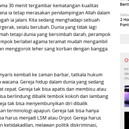
Bent
ama 30 menit tergambar kematangan kualitas
mana ia tetap merasakan pendampingan Allah dalam
Sabtu
ngah ia jalani. Kita sedang menghadapi sebuah
2 Ha
Pant
rgerak, selalu berubah. Dunia yang tidak lagi
amah tetapi dunia yang bersimbah darah, perampok
elompok berlabel agama teramat mudah mengambil
n menggorok leher sang korban dengan bangga.
O
In
de
yaris kembali ke zaman barbar, tatkala hukum
mu
 wacana. Gereja hidup dalam dunia yang sedang
 cepat. Gereja tak bisa apatis dan membisu atau
bisa berlindung dibalik tembok kokoh dan lambang
reja tak bisa menyembunyikan diri dibalik
dan terminologi apapun. Gereja tak bisa hanya
pa harus menjadi LSM atau Orpol. Gereja harus
ketidakadilan, melawan politik diskriminasi,