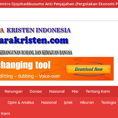
n (Pergolakan Ekonomi Politik Indonesia) & Simposium Nasion
Renungan
Donasi
Nasional
Misi
Tentang Kami
n
Opini & Analisa
Nasional
Iptek
Hiburan
Teologia
 Kami