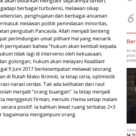
k akan dibiarkan mengukir sejarahnya sendiri,
ngadapi berbagai turbulensi, melawan sikap
6
n kebencian, penghujatan dan berbagai ancaman
rmasuk melawan politik penindasan minoritas,
atan pengubah Pancasila. Allah menjadi benteng
at perlindungan umat pilihan! Hal yang menarik
Ber
ah pernyataan bahwa “hukum akan kembali kepada
Ini 
hukum tidak lagi di intervensi oleh kekuasaan,
post
pada
 dan golongan, hukum akan melayani Keadilan!
ggal 9 Juni 2017 berkesempatan melawat seorang
 di Rutah Mako Brimob, ia tetap ceria, optimistik
si-narasi cerdas. Tak ada kelihatan dari raut
olah menjadi “orang buangan”. Ia tetap menjadi
ia menggeluti Firman, menulis rhema setiap malam
 secara positif. Ia bahkan lewat ruang terbatas 2×3
jar bagaimana mengampuni orang.
Sabtu
14 T