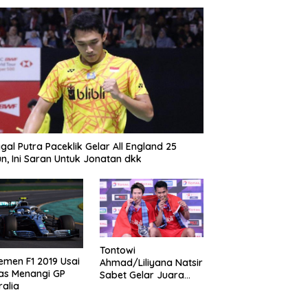
gal Putra Paceklik Gelar All England 25
n, Ini Saran Untuk Jonatan dkk
Tontowi
emen F1 2019 Usai
Ahmad/Liliyana Natsir
as Menangi GP
Sabet Gelar Juara
ralia
Dunia Kedua