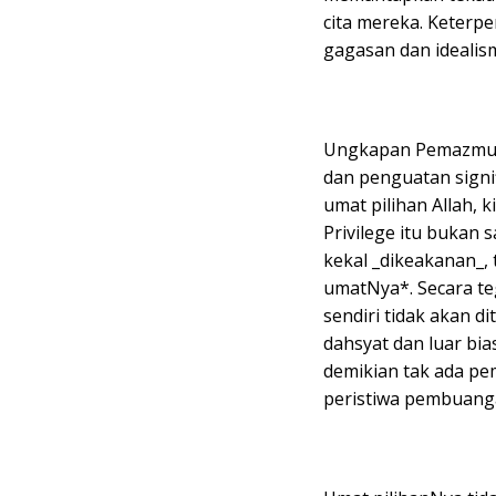
cita mereka. Keterpe
gagasan dan idealis
Ungkapan Pemazmur 
dan penguatan signi
umat pilihan Allah, k
Privilege itu bukan 
kekal _dikeakanan_,
umatNya*. Secara t
sendiri tidak akan d
dahsyat dan luar bi
demikian tak ada pem
peristiwa pembuang