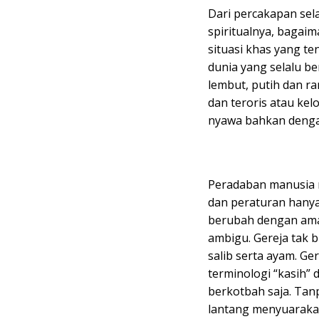
Dari percakapan sel
spiritualnya, bagai
situasi khas yang te
dunia yang selalu be
lembut, putih dan r
dan teroris atau k
nyawa bahkan denga
Peradaban manusia n
dan peraturan hanya
berubah dengan amat
ambigu. Gereja tak 
salib serta ayam. Ge
terminologi “kasih” 
berkotbah saja. Tan
lantang menyuarakan 