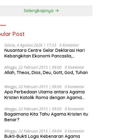
Selengkapnya
ular Post
Selasa, 4 Agustus 2026 | 17:33
0 Komentar
Nusantara Centre Gelar Deklarasi Hari
Kebangkitan Ekonomi Pancasila,
Peluncuran Buku Soemitro
Djojohadikusumo Anti Penjajahan
Minggu, 22 Februari 2015 | 09:00
0 Komentar
Allah, Theos, Dios, Deu, Gott, God, Tuhan
(Pergolakan Ekonomi Politik Indonesia) &
Simposium Nasional “Urgensi Undang-
Undang Perekonomian Nasional dan
Minggu, 22 Februari 2015 | 09:00
0 Komentar
Kesejahteraan Sosial dalam Menata
Apa Perbedaan Utama antara Agama
Bangsa Menuju Indonesia Emas 2045”,
Kristen Katolik Roma dengan Agama
Kristen Protestan?
Minggu, 22 Februari 2015 | 09:03
0 Komentar
Bagaimana Kita Tahu Agama Kristen itu
Benar?
Minggu, 22 Februari 2015 | 09:04
0 Komentar
Bukti-Bukti Logis Kebenaran Agama