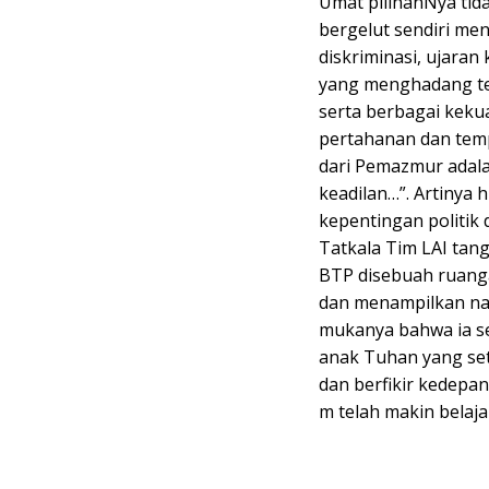
Umat pilihanNya tida
bergelut sendiri me
diskriminasi, ujara
yang menghadang te
serta berbagai keku
pertahanan dan temp
dari Pemazmur adal
keadilan…”. Artinya 
kepentingan politik
Tatkala Tim LAI tan
BTP disebuah ruangan
dan menampilkan nara
mukanya bahwa ia se
anak Tuhan yang set
dan berfikir kedepan
m telah makin bela