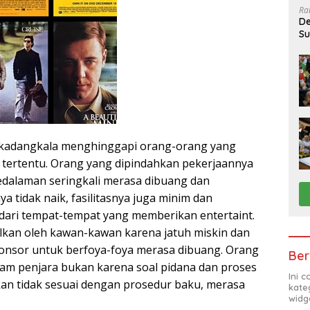
Ra
De
Su
Sa
 kadangkala menghinggapi orang-orang yang
i tertentu. Orang yang dipindahkan pekerjaannya
pedalaman seringkali merasa dibuang dan
ya tidak naik, fasilitasnya juga minim dan
dari tempat-tempat yang memberikan entertaint.
lkan oleh kawan-kawan karena jatuh miskin dan
sponsor untuk berfoya-foya merasa dibuang. Orang
Ber
lam penjara bukan karena soal pidana dan proses
Ini 
kan tidak sesuai dengan prosedur baku, merasa
kate
widg