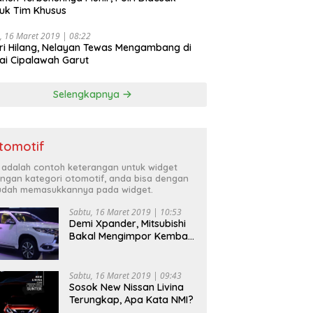
uk Tim Khusus
, 16 Maret 2019 | 08:22
ri Hilang, Nelayan Tewas Mengambang di
ai Cipalawah Garut
Selengkapnya
tomotif
i adalah contoh keterangan untuk widget
ngan kategori otomotif, anda bisa dengan
dah memasukkannya pada widget.
Sabtu, 16 Maret 2019 | 10:53
Demi Xpander, Mitsubishi
Bakal Mengimpor Kembali
Pajero Sport
Sabtu, 16 Maret 2019 | 09:43
Sosok New Nissan Livina
Terungkap, Apa Kata NMI?