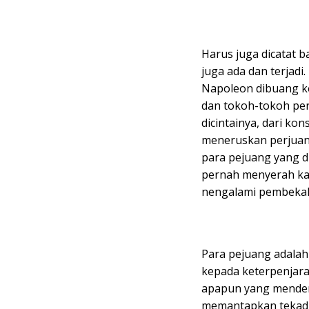
Harus juga dicatat b
juga ada dan terjadi
Napoleon dibuang ke
dan tokoh-tokoh per
dicintainya, dari ko
meneruskan perjua
para pejuang yang d
pernah menyerah kal
nengalami pembekala
Para pejuang adala
kepada keterpenjara
apapun yang mendera
memantapkan tekad 