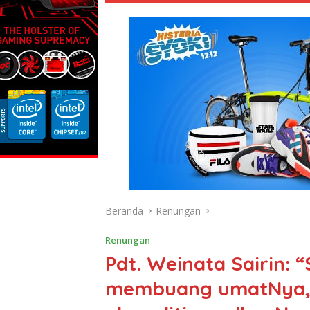
Beranda
Renungan
Renungan
Pdt. Weinata Sairin: 
membuang umatNya, d