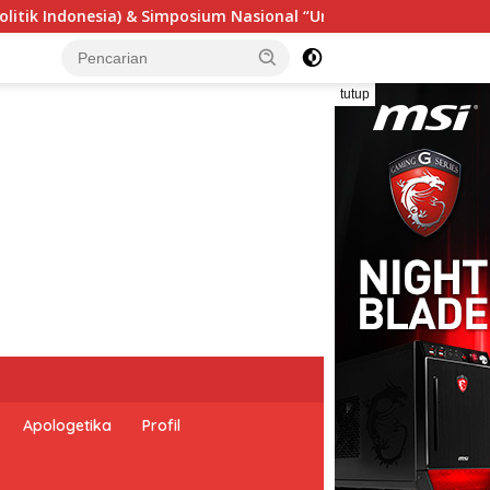
al “Urgensi Undang-Undang Perekonomian Nasional dan Kesejaht
tutup
Apologetika
Profil