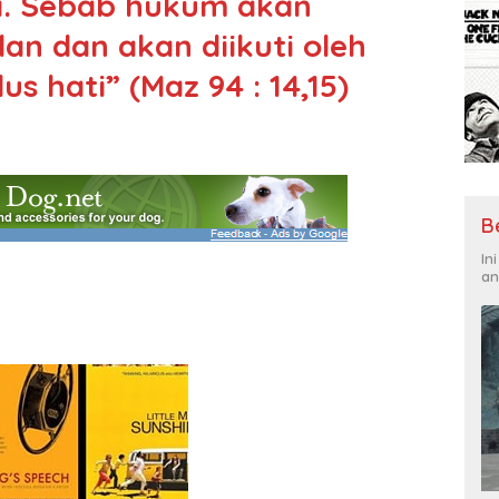
a. Sebab hukum akan
an dan akan diikuti oleh
s hati” (Maz 94 : 14,15)
B
In
an