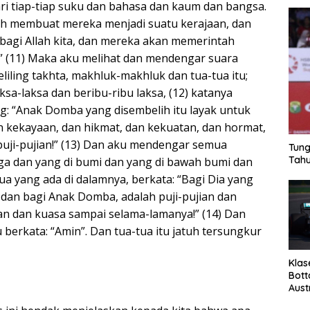
ari tiap-tiap suku dan bahasa dan kaum dan bangsa.
ah membuat mereka menjadi suatu kerajaan, dan
agi Allah kita, dan mereka akan memerintah
i.” (11) Maka aku melihat dan mendengar suara
liling takhta, makhluk-makhluk dan tua-tua itu;
sa-laksa dan beribu-ribu laksa, (12) katanya
g: “Anak Domba yang disembelih itu layak untuk
 kekayaan, dan hikmat, dan kekuatan, dan hormat,
puji-pujian!” (13) Dan aku mendengar semua
Tung
Tahu
ga dan yang di bumi dan yang di bawah bumi dan
ua yang ada di dalamnya, berkata: “Bagi Dia yang
 dan bagi Anak Domba, adalah puji-pujian dan
n dan kuasa sampai selama-lamanya!” (14) Dan
berkata: “Amin”. Dan tua-tua itu jatuh tersungkur
Klas
Bott
Aust