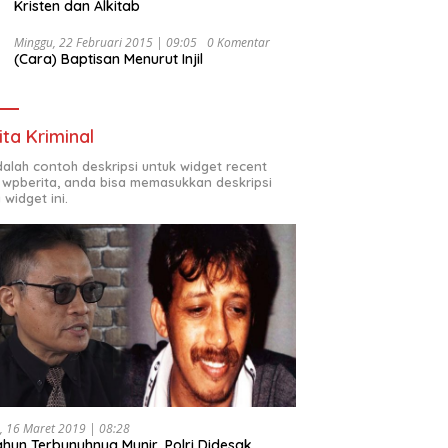
Kristen dan Alkitab
Minggu, 22 Februari 2015 | 09:05
0 Komentar
(Cara) Baptisan Menurut Injil
ita Kriminal
adalah contoh deskripsi untuk widget recent
 wpberita, anda bisa memasukkan deskripsi
 widget ini.
, 16 Maret 2019 | 08:28
ahun Terbunuhnya Munir, Polri Didesak