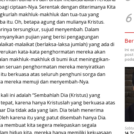
bagi ciptaan-Nya. Serentak dengan diterimanya Kita
6
ngkurlah makhluk-makhluk dan tua-tua yang
a itu. Oh, betapa agung dan mulianya Kristus.
rinya tersungkur, sujud menyembah. Dalam
enyanyikan pujian yang berisi pengagungan
Ber
alaikat-malaikat (berlaksa-laksa jumlah) yang ada di
Ini 
yerukan kata-kata penghormatan mereka akan
post
galan makhluk-makhluk di bumi ikut meninggikan-
pada
dan seruan penghormatan mereka menyiratkan
tu berkuasa atas seluruh penghuni sorga dan
nya mereka memuji dan menyembah-Nya.
ali ini adalah “Sembahlah Dia (Kristus) yang
tepat, karena hanya Kristuslah yang berkuasa atas
uar Dia tidak ada yang lain. Dia telah menerima
. Oleh karena itu yang patut disembah hanya Dia.
ya membuat kita segera melepaskan segala
Sabtu
alam hidup kita, mereka hanya memiliki kekuasaan
14 T