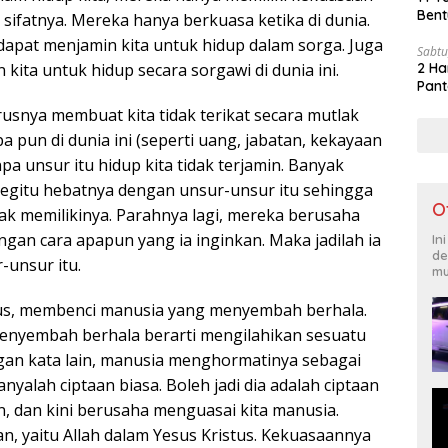
Bent
sifatnya. Mereka hanya berkuasa ketika di dunia.
dapat menjamin kita untuk hidup dalam sorga. Juga
Sabtu
 kita untuk hidup secara sorgawi di dunia ini.
2 Ha
Pant
rusnya membuat kita tidak terikat secara mutlak
 pun di dunia ini (seperti uang, jabatan, kekayaan
npa unsur itu hidup kita tidak terjamin. Banyak
 begitu hebatnya dengan unsur-unsur itu sehingga
O
dak memilikinya. Parahnya lagi, mereka berusaha
an cara apapun yang ia inginkan. Maka jadilah ia
In
de
-unsur itu.
mu
stus, membenci manusia yang menyembah berhala.
nyembah berhala berarti mengilahikan sesuatu
engan kata lain, manusia menghormatinya sebagai
anyalah ciptaan biasa. Boleh jadi dia adalah ciptaan
 dan kini berusaha menguasai kita manusia.
n, yaitu Allah dalam Yesus Kristus. Kekuasaannya