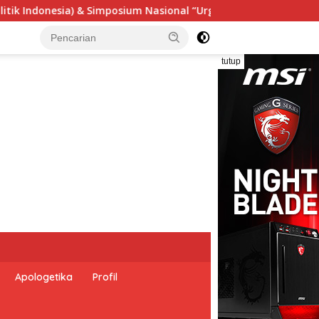
“Urgensi Undang-Undang Perekonomian Nasional dan Kesejahtera
tutup
Apologetika
Profil