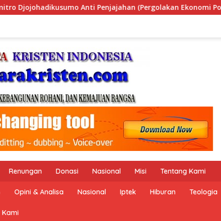
Pergolakan Ekonomi Politik Indonesia) & Simposium Nasional 
Renungan
Donasi
Nasional
Misi
Tentang Kami
n
Opini & Analisa
Nasional
Iptek
Hiburan
Teologia
 Kami