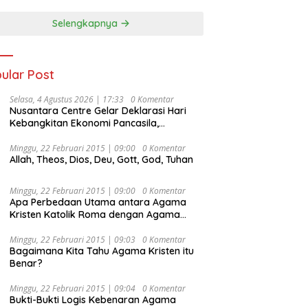
Selengkapnya
ular Post
Selasa, 4 Agustus 2026 | 17:33
0 Komentar
Nusantara Centre Gelar Deklarasi Hari
Kebangkitan Ekonomi Pancasila,
Peluncuran Buku Soemitro
Djojohadikusumo Anti Penjajahan
Minggu, 22 Februari 2015 | 09:00
0 Komentar
Allah, Theos, Dios, Deu, Gott, God, Tuhan
(Pergolakan Ekonomi Politik Indonesia) &
Simposium Nasional “Urgensi Undang-
Undang Perekonomian Nasional dan
Minggu, 22 Februari 2015 | 09:00
0 Komentar
Kesejahteraan Sosial dalam Menata
Apa Perbedaan Utama antara Agama
Bangsa Menuju Indonesia Emas 2045”,
Kristen Katolik Roma dengan Agama
Kristen Protestan?
Minggu, 22 Februari 2015 | 09:03
0 Komentar
Bagaimana Kita Tahu Agama Kristen itu
Benar?
Minggu, 22 Februari 2015 | 09:04
0 Komentar
Bukti-Bukti Logis Kebenaran Agama