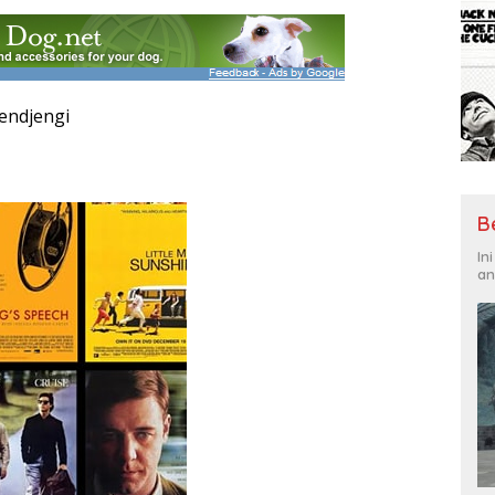
jendjengi
B
In
an