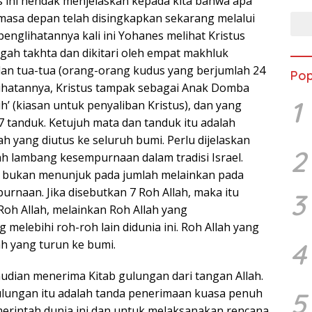
 ini hendak menjelaskan kepada kita bahwa apa
 masa depan telah disingkapkan sekarang melalui
penglihatannya kali ini Yohanes melihat Kristus
ngah takhta dan dikitari oleh empat makhluk
 dan tua-tua (orang-orang kudus yang berjumlah 24
Pop
ihatannya, Kristus tampak sebagai Anak Domba
1
ih’ (kiasan untuk penyaliban Kristus), dan yang
7 tanduk. Ketujuh mata dan tanduk itu adalah
lah yang diutus ke seluruh bumi. Perlu dijelaskan
2
h lambang kesempurnaan dalam tradisi Israel.
 bukan menunjuk pada jumlah melainkan pada
purnaan. Jika disebutkan 7 Roh Allah, maka itu
3
Roh Allah, melainkan Roh Allah yang
elebihi roh-roh lain didunia ini. Roh Allah yang
4
h yang turun ke bumi.
dian menerima Kitab gulungan dari tangan Allah.
lungan itu adalah tanda penerimaan kuasa penuh
5
merintah dunia ini dan untuk melaksanakan rencana