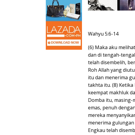
Wahyu 5:6-14
(6) Maka aku meliha
dan di tengah-tenga
telah disembelih, be
Roh Allah yang diut
itu dan menerima gul
takhta itu. (8) Keti
keempat makhluk dan
Domba itu, masing-
emas, penuh dengan 
mereka menyanyikan 
menerima gulungan 
Engkau telah disem