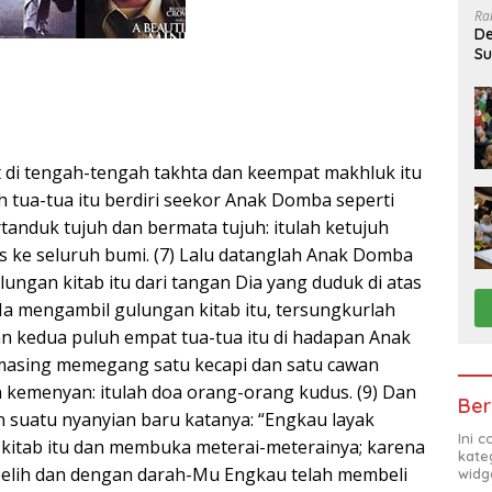
Ra
De
Su
Sa
t di tengah-tengah takhta dan keempat makhluk itu
h tua-tua itu berdiri seekor Anak Domba seperti
rtanduk tujuh dan bermata tujuh: itulah ketujuh
us ke seluruh bumi. (7) Lalu datanglah Anak Domba
ungan kitab itu dari tangan Dia yang duduk di atas
ka Ia mengambil gulungan kitab itu, tersungkurlah
 kedua puluh empat tua-tua itu di hadapan Anak
masing memegang satu kecapi dan satu cawan
kemenyan: itulah doa orang-orang kudus. (9) Dan
Ber
suatu nyanyian baru katanya: “Engkau layak
Ini 
kitab itu dan membuka meterai-meterainya; karena
kate
belih dan dengan darah-Mu Engkau telah membeli
widg