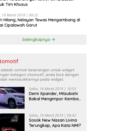
uk Tim Khusus
, 16 Maret 2019 | 08:22
ri Hilang, Nelayan Tewas Mengambang di
ai Cipalawah Garut
Selengkapnya
tomotif
i adalah contoh keterangan untuk widget
ngan kategori otomotif, anda bisa dengan
dah memasukkannya pada widget.
Sabtu, 16 Maret 2019 | 10:53
Demi Xpander, Mitsubishi
Bakal Mengimpor Kembali
Pajero Sport
Sabtu, 16 Maret 2019 | 09:43
Sosok New Nissan Livina
Terungkap, Apa Kata NMI?