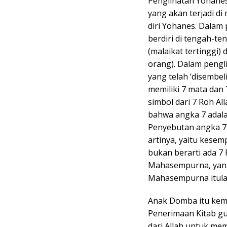
Penglihatan Yohanes
yang akan terjadi di
diri Yohanes. Dalam 
berdiri di tengah-te
(malaikat tertinggi)
orang). Dalam pengl
yang telah ‘disembel
memiliki 7 mata dan 
simbol dari 7 Roh Al
bahwa angka 7 adala
Penyebutan angka 7
artinya, yaitu kesem
bukan berarti ada 7 
Mahasempurna, yang m
Mahasempurna itula
Anak Domba itu kemu
Penerimaan Kitab gu
dari Allah untuk me