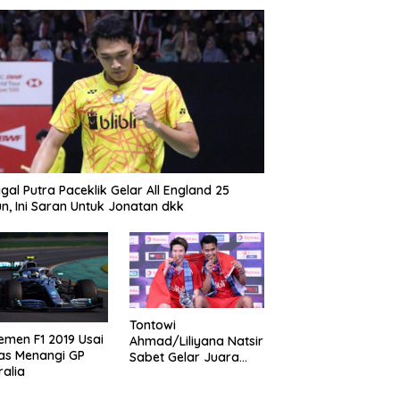
gal Putra Paceklik Gelar All England 25
n, Ini Saran Untuk Jonatan dkk
Tontowi
emen F1 2019 Usai
Ahmad/Liliyana Natsir
as Menangi GP
Sabet Gelar Juara
ralia
Dunia Kedua