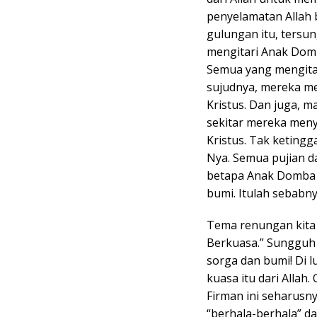
penyelamatan Allah 
gulungan itu, tersu
mengitari Anak Domb
Semua yang mengita
sujudnya, mereka m
Kristus. Dan juga, m
sekitar mereka men
Kristus. Tak keting
Nya. Semua pujian 
betapa Anak Domba i
bumi. Itulah sebab
Tema renungan kita k
Berkuasa.” Sungguh 
sorga dan bumi! Di l
kuasa itu dari Allah
Firman ini seharusn
“berhala-berhala” d