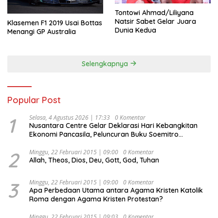
Tontowi Ahmad/Liliyana
Natsir Sabet Gelar Juara
Klasemen F1 2019 Usai Bottas
Dunia Kedua
Menangi GP Australia
Selengkapnya
Popular Post
1
Selasa, 4 Agustus 2026 | 17:33
0 Komentar
Nusantara Centre Gelar Deklarasi Hari Kebangkitan
Ekonomi Pancasila, Peluncuran Buku Soemitro
Djojohadikusumo Anti Penjajahan (Pergolakan
Ekonomi Politik Indonesia) & Simposium Nasional
2
Minggu, 22 Februari 2015 | 09:00
0 Komentar
Allah, Theos, Dios, Deu, Gott, God, Tuhan
“Urgensi Undang-Undang Perekonomian Nasional dan
Kesejahteraan Sosial dalam Menata Bangsa Menuju
Indonesia Emas 2045”,
3
Minggu, 22 Februari 2015 | 09:00
0 Komentar
Apa Perbedaan Utama antara Agama Kristen Katolik
Roma dengan Agama Kristen Protestan?
Minggu, 22 Februari 2015 | 09:03
0 Komentar