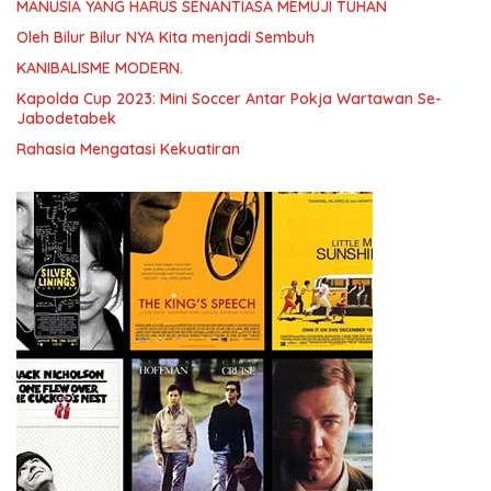
MANUSIA YANG HARUS SENANTIASA MEMUJI TUHAN
Oleh Bilur Bilur NYA Kita menjadi Sembuh
KANIBALISME MODERN.
Kapolda Cup 2023: Mini Soccer Antar Pokja Wartawan Se-
Jabodetabek
Rahasia Mengatasi Kekuatiran