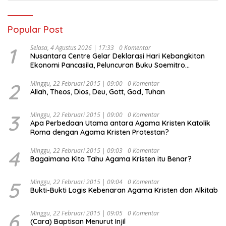
Popular Post
1
Selasa, 4 Agustus 2026 | 17:33
0 Komentar
Nusantara Centre Gelar Deklarasi Hari Kebangkitan
Ekonomi Pancasila, Peluncuran Buku Soemitro
Djojohadikusumo Anti Penjajahan (Pergolakan
Ekonomi Politik Indonesia) & Simposium Nasional
2
Minggu, 22 Februari 2015 | 09:00
0 Komentar
Allah, Theos, Dios, Deu, Gott, God, Tuhan
“Urgensi Undang-Undang Perekonomian Nasional dan
Kesejahteraan Sosial dalam Menata Bangsa Menuju
Indonesia Emas 2045”,
3
Minggu, 22 Februari 2015 | 09:00
0 Komentar
Apa Perbedaan Utama antara Agama Kristen Katolik
Roma dengan Agama Kristen Protestan?
4
Minggu, 22 Februari 2015 | 09:03
0 Komentar
Bagaimana Kita Tahu Agama Kristen itu Benar?
5
Minggu, 22 Februari 2015 | 09:04
0 Komentar
Bukti-Bukti Logis Kebenaran Agama Kristen dan Alkitab
6
Minggu, 22 Februari 2015 | 09:05
0 Komentar
(Cara) Baptisan Menurut Injil