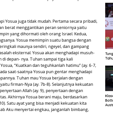
pi Yosua juga tidak mudah. Pertama secara pribadi,
n berat menggantikan peran seniornya yaitu
pin yang dihormati oleh orang Israel. Kedua,
angsanya. Yosua memimpin suatu bangsa dengan
seringkali maunya sendiri, ngeyel, dan gampang
asalah eksternal. Yosua akan menghadapi musuh-
Tung
Tahu
di depan- nya. Tuhan sampai tiga kali
osua, “Kuatkan dan teguhkanlah hatimu” (ay. 6-7,
n, ada saat-saatnya Yosua pun gentar menghadapi
dapannya. Tuhan mau Yosua berjalan dengan
aitu firman-Nya (ay. 7b-8). Selanjutnya kekuatan
penyertaan Allah (ay. 9), penyertaan dengan
Klas
atas. Akhirnya Yosua berani maju, berdasarkan
Bott
 10). Satu ayat yang bisa menjadi kekuatan kita
Aust
bab Aku menyertai engkau, janganlah bimbang,