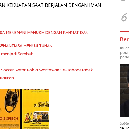
AN KEKUATAN SAAT BERJALAN DENGAN IMAN
6
ASA MENEMANI MANUSIA DENGAN RAHMAT DAN
Ber
SENANTIASA MEMUJI TUHAN
Ini 
post
ita menjadi Sembuh
pada
i Soccer Antar Pokja Wartawan Se-Jabodetabek
uatiran
Sabtu
14 T