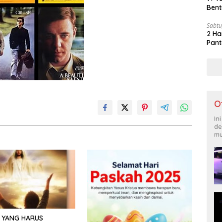
Bent
Sabtu
2 Ha
Pant
O
In
de
mu
 YANG HARUS