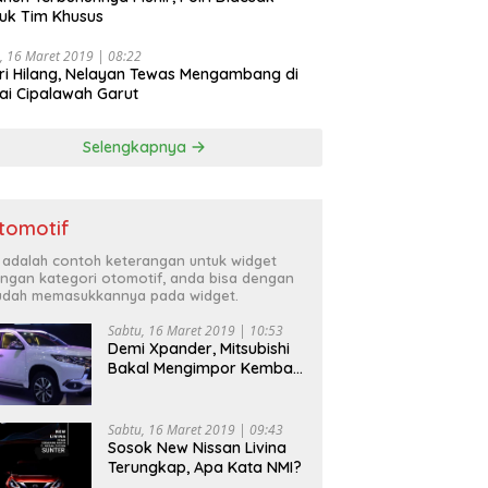
uk Tim Khusus
, 16 Maret 2019 | 08:22
ri Hilang, Nelayan Tewas Mengambang di
ai Cipalawah Garut
Selengkapnya
tomotif
i adalah contoh keterangan untuk widget
ngan kategori otomotif, anda bisa dengan
dah memasukkannya pada widget.
Sabtu, 16 Maret 2019 | 10:53
Demi Xpander, Mitsubishi
Bakal Mengimpor Kembali
Pajero Sport
Sabtu, 16 Maret 2019 | 09:43
Sosok New Nissan Livina
Terungkap, Apa Kata NMI?