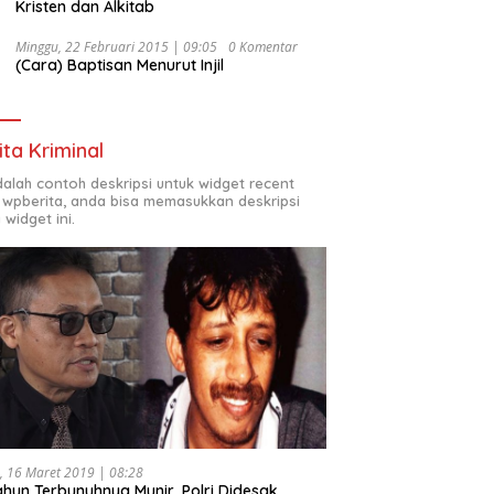
Kristen dan Alkitab
Minggu, 22 Februari 2015 | 09:05
0 Komentar
(Cara) Baptisan Menurut Injil
ita Kriminal
adalah contoh deskripsi untuk widget recent
 wpberita, anda bisa memasukkan deskripsi
 widget ini.
, 16 Maret 2019 | 08:28
ahun Terbunuhnya Munir, Polri Didesak