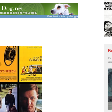
B
In
an