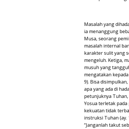
Masalah yang dihada
ia menanggung beba
Musa, seorang pemim
masalah internal b
karakter sulit yang 
mengeluh. Ketiga, m
musuh yang tangguh 
mengatakan kepada Y
9). Bisa disimpulka
apa yang ada di ha
petunjuknya Tuhan, y
Yosua terletak pada 
kekuatan tidak terb
instruksi Tuhan (ay.
“Janganlah takut se