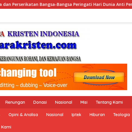
i Hari Dunia Anti Perdagangan Orang 2026 dengan Komitmen Ba
Renungan
Donasi
Nasional
Misi
Tentang Kami
n
Opini & Analisa
Nasional
Iptek
Hiburan
Teologia
 Kami