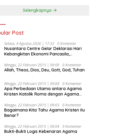
Selengkapnya
ular Post
Selasa, 4 Agustus 2026 | 17:33
0 Komentar
Nusantara Centre Gelar Deklarasi Hari
Kebangkitan Ekonomi Pancasila,
Peluncuran Buku Soemitro
Djojohadikusumo Anti Penjajahan
Minggu, 22 Februari 2015 | 09:00
0 Komentar
Allah, Theos, Dios, Deu, Gott, God, Tuhan
(Pergolakan Ekonomi Politik Indonesia) &
Simposium Nasional “Urgensi Undang-
Undang Perekonomian Nasional dan
Minggu, 22 Februari 2015 | 09:00
0 Komentar
Kesejahteraan Sosial dalam Menata
Apa Perbedaan Utama antara Agama
Bangsa Menuju Indonesia Emas 2045”,
Kristen Katolik Roma dengan Agama
Kristen Protestan?
Minggu, 22 Februari 2015 | 09:03
0 Komentar
Bagaimana Kita Tahu Agama Kristen itu
Benar?
Minggu, 22 Februari 2015 | 09:04
0 Komentar
Bukti-Bukti Logis Kebenaran Agama