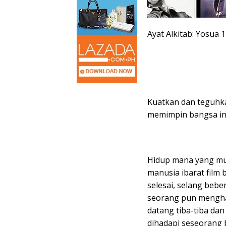
Ayat Alkitab: Yosua 1
Kuatkan dan teguhk
memimpin bangsa ini
Hidup mana yang mud
manusia ibarat film 
selesai, selang bebe
seorang pun mengha
datang tiba-tiba dan
dihadapi seseorang 