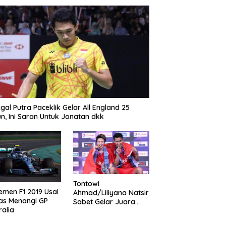
gal Putra Paceklik Gelar All England 25
n, Ini Saran Untuk Jonatan dkk
Tontowi
emen F1 2019 Usai
Ahmad/Liliyana Natsir
as Menangi GP
Sabet Gelar Juara
ralia
Dunia Kedua