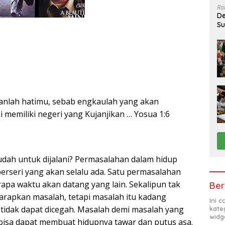
Ra
De
Su
Sa
anlah hatimu, sebab engkaulah yang akan
 memiliki negeri yang Kujanjikan … Yosua 1:6
ah untuk dijalani? Permasalahan dalam hidup
berseri yang akan selalu ada. Satu permasalahan
rapa waktu akan datang yang lain. Sekalipun tak
Ber
rapkan masalah, tetapi masalah itu kadang
Ini 
 tidak dapat dicegah. Masalah demi masalah yang
kate
widg
bisa dapat membuat hidupnya tawar dan putus asa.