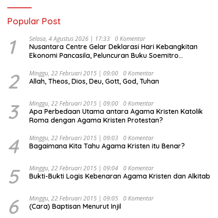
Popular Post
1
Selasa, 4 Agustus 2026 | 17:33
0 Komentar
Nusantara Centre Gelar Deklarasi Hari Kebangkitan
Ekonomi Pancasila, Peluncuran Buku Soemitro
Djojohadikusumo Anti Penjajahan (Pergolakan
Ekonomi Politik Indonesia) & Simposium Nasional
2
Minggu, 22 Februari 2015 | 09:00
0 Komentar
Allah, Theos, Dios, Deu, Gott, God, Tuhan
“Urgensi Undang-Undang Perekonomian Nasional dan
Kesejahteraan Sosial dalam Menata Bangsa Menuju
Indonesia Emas 2045”,
3
Minggu, 22 Februari 2015 | 09:00
0 Komentar
Apa Perbedaan Utama antara Agama Kristen Katolik
Roma dengan Agama Kristen Protestan?
4
Minggu, 22 Februari 2015 | 09:03
0 Komentar
Bagaimana Kita Tahu Agama Kristen itu Benar?
5
Minggu, 22 Februari 2015 | 09:04
0 Komentar
Bukti-Bukti Logis Kebenaran Agama Kristen dan Alkitab
6
Minggu, 22 Februari 2015 | 09:05
0 Komentar
(Cara) Baptisan Menurut Injil