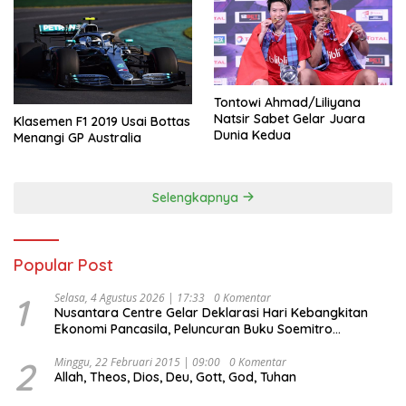
Tontowi Ahmad/Liliyana
Natsir Sabet Gelar Juara
Klasemen F1 2019 Usai Bottas
Dunia Kedua
Menangi GP Australia
Selengkapnya
Popular Post
1
Selasa, 4 Agustus 2026 | 17:33
0 Komentar
Nusantara Centre Gelar Deklarasi Hari Kebangkitan
Ekonomi Pancasila, Peluncuran Buku Soemitro
Djojohadikusumo Anti Penjajahan (Pergolakan
Ekonomi Politik Indonesia) & Simposium Nasional
2
Minggu, 22 Februari 2015 | 09:00
0 Komentar
Allah, Theos, Dios, Deu, Gott, God, Tuhan
“Urgensi Undang-Undang Perekonomian Nasional dan
Kesejahteraan Sosial dalam Menata Bangsa Menuju