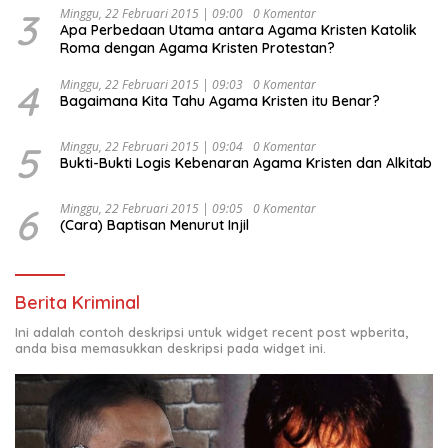
Indonesia Emas 2045”,
3
Minggu, 22 Februari 2015 | 09:00
0 Komentar
Apa Perbedaan Utama antara Agama Kristen Katolik
Roma dengan Agama Kristen Protestan?
4
Minggu, 22 Februari 2015 | 09:03
0 Komentar
Bagaimana Kita Tahu Agama Kristen itu Benar?
5
Minggu, 22 Februari 2015 | 09:04
0 Komentar
Bukti-Bukti Logis Kebenaran Agama Kristen dan Alkitab
6
Minggu, 22 Februari 2015 | 09:05
0 Komentar
(Cara) Baptisan Menurut Injil
Berita Kriminal
Ini adalah contoh deskripsi untuk widget recent post wpberita,
anda bisa memasukkan deskripsi pada widget ini.