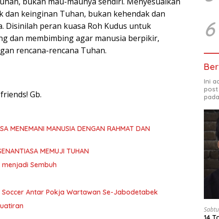
uhan, bukan mau-maunya sendiri. Menyesuaikan
ak dan keinginan Tuhan, bukan kehendak dan
6
. Disinilah peran kuasa Roh Kudus untuk
 dan membimbing agar manusia berpikir,
ngan rencana-rencana Tuhan.
Ber
Ini 
post
riends! Gb.
pada
ASA MENEMANI MANUSIA DENGAN RAHMAT DAN
SENANTIASA MEMUJI TUHAN
ita menjadi Sembuh
i Soccer Antar Pokja Wartawan Se-Jabodetabek
uatiran
Sabtu
14 T