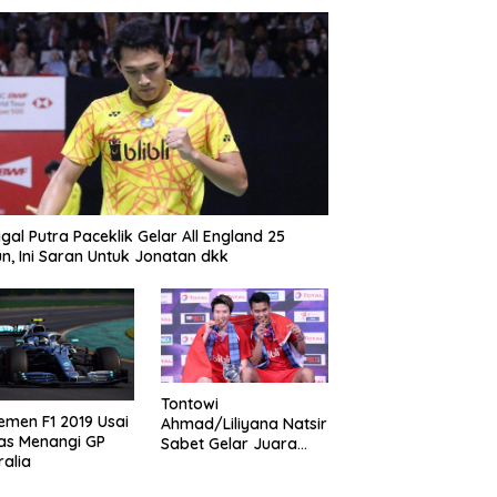
gal Putra Paceklik Gelar All England 25
n, Ini Saran Untuk Jonatan dkk
Tontowi
emen F1 2019 Usai
Ahmad/Liliyana Natsir
as Menangi GP
Sabet Gelar Juara
ralia
Dunia Kedua