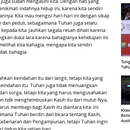
uga sudah mengasihi kita. Dengan hati yang
nikmati indahnya hidup ini, karena kita sendiri
annya. Kita mau mengisi hari-hari ini dengan sikap
i dan peduli, sebagaimana Tuhan juga selalu
 kepada kita. Jauhkan segala resah dihati karena
angkan duka lara karena bahagianya kehidupan ini.
elihat kita bahagia, mengapa kita sendiri
idak bahagia.
Tung
Tahu
kan keindahan itu dari langit, tetapi kita yang
eindahan itu. Tuhan juga tidak menuangkan
 dari sorga, tetapi kita yang harus mengusahakan
n tidk menghembuskan Kasih itu dari mulut-Nya,
arus membagi-bagi Kasih itu diantara kita. Ini
Klas
imana Tuhan berdiri dan bicara tentang Kasih,
Bott
Aust
 Kebenaran dan Pengampunan, tetapi Tuhan ingin
i hidup kita setiap hari.