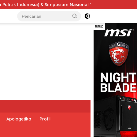
Urgensi Undang-Undang Perekonomian Nasional dan Kesejahtera
tutup
Apologetika
Profil