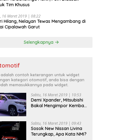
uk Tim Khusus
, 16 Maret 2019 | 08:22
ri Hilang, Nelayan Tewas Mengambang di
ai Cipalawah Garut
Selengkapnya
tomotif
i adalah contoh keterangan untuk widget
ngan kategori otomotif, anda bisa dengan
dah memasukkannya pada widget.
Sabtu, 16 Maret 2019 | 10:53
Demi Xpander, Mitsubishi
Bakal Mengimpor Kembali
Pajero Sport
Sabtu, 16 Maret 2019 | 09:43
Sosok New Nissan Livina
Terungkap, Apa Kata NMI?