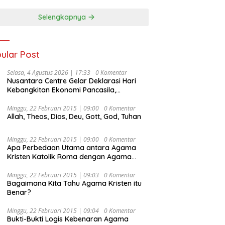
Selengkapnya
ular Post
Selasa, 4 Agustus 2026 | 17:33
0 Komentar
Nusantara Centre Gelar Deklarasi Hari
Kebangkitan Ekonomi Pancasila,
Peluncuran Buku Soemitro
Djojohadikusumo Anti Penjajahan
Minggu, 22 Februari 2015 | 09:00
0 Komentar
Allah, Theos, Dios, Deu, Gott, God, Tuhan
(Pergolakan Ekonomi Politik Indonesia) &
Simposium Nasional “Urgensi Undang-
Undang Perekonomian Nasional dan
Minggu, 22 Februari 2015 | 09:00
0 Komentar
Kesejahteraan Sosial dalam Menata
Apa Perbedaan Utama antara Agama
Bangsa Menuju Indonesia Emas 2045”,
Kristen Katolik Roma dengan Agama
Kristen Protestan?
Minggu, 22 Februari 2015 | 09:03
0 Komentar
Bagaimana Kita Tahu Agama Kristen itu
Benar?
Minggu, 22 Februari 2015 | 09:04
0 Komentar
Bukti-Bukti Logis Kebenaran Agama