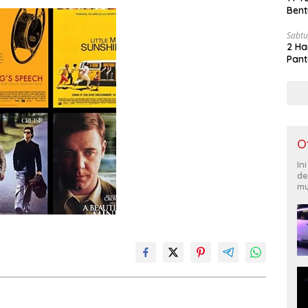
Bent
Sabtu
2 Ha
Pant
O
In
de
mu