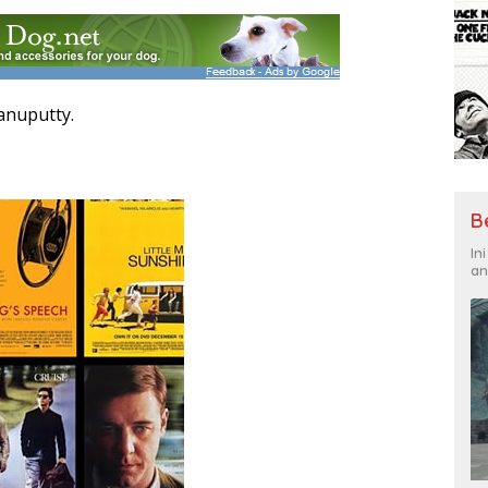
anuputty.
B
In
an