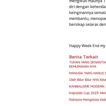
mengikuti maunya T
diri dengan kehend
keinginannya semata
membantu, menopang
bersikap selaras de
Happy Week End my f
Berita Terkait
TUHAN YANG SENANTI
KEMURAHAN-NYA
MANUSIA YANG HARUS 
Oleh Bilur Bilur NYA K
KANIBALISME MODERN.
Kapolda Cup 2023: Min
Rahasia Mengatasi Kek