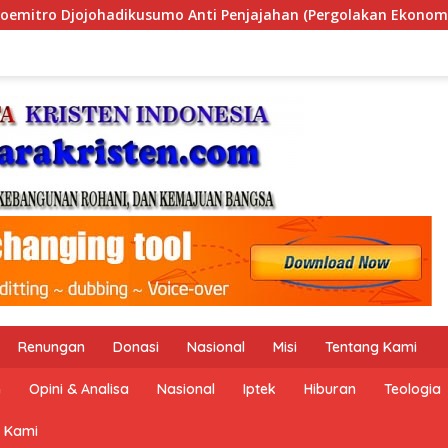
Pergolakan Ekonomi Politik Indonesia) & Simposium Nasional “
Renungan
Donasi
Nasional
Misi
Tentang Kami
n
Opini & Analisa
Nasional
Iptek
Hiburan
Teologia
 Kami