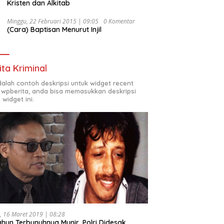
Kristen dan Alkitab
Minggu, 22 Februari 2015 | 09:05
0 Komentar
(Cara) Baptisan Menurut Injil
ita Kriminal
adalah contoh deskripsi untuk widget recent
 wpberita, anda bisa memasukkan deskripsi
 widget ini.
, 16 Maret 2019 | 08:28
ahun Terbunuhnya Munir, Polri Didesak