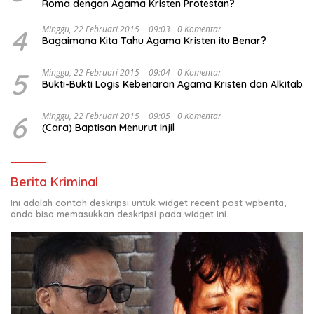
Roma dengan Agama Kristen Protestan?
4
Minggu, 22 Februari 2015 | 09:03
0 Komentar
Bagaimana Kita Tahu Agama Kristen itu Benar?
5
Minggu, 22 Februari 2015 | 09:04
0 Komentar
Bukti-Bukti Logis Kebenaran Agama Kristen dan Alkitab
6
Minggu, 22 Februari 2015 | 09:05
0 Komentar
(Cara) Baptisan Menurut Injil
Berita Kriminal
Ini adalah contoh deskripsi untuk widget recent post wpberita,
anda bisa memasukkan deskripsi pada widget ini.