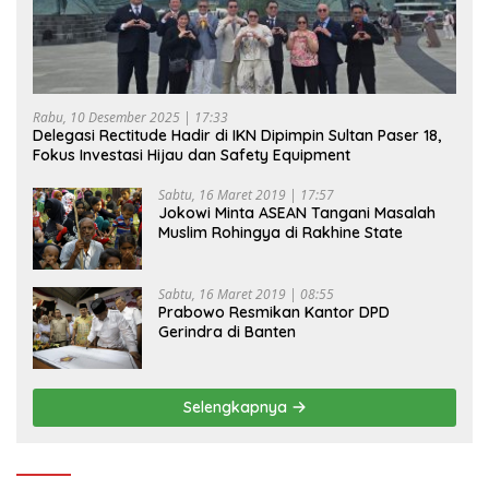
Rabu, 10 Desember 2025 | 17:33
Delegasi Rectitude Hadir di IKN Dipimpin Sultan Paser 18,
Fokus Investasi Hijau dan Safety Equipment
Sabtu, 16 Maret 2019 | 17:57
Jokowi Minta ASEAN Tangani Masalah
Muslim Rohingya di Rakhine State
Sabtu, 16 Maret 2019 | 08:55
Prabowo Resmikan Kantor DPD
Gerindra di Banten
Selengkapnya