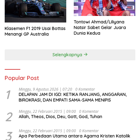
Tontowi Ahmad/Liliyana
Natsir Sabet Gelar Juara
Klasemen F1 2019 Usai Bottas
Dunia Kedua
Menangi GP Australia
Selengkapnya
Popular Post
1
Minggu, 9 Agustus 2026 | 07:20
0 Komentar
DELAPAN JAM DI IGD: KETIKA RANJANG, ANGGARAN,
BIROKRASI, DAN EMPATI SAMA-SAMA MENIPIS
2
Minggu, 22 Februari 2015 | 09:00
0 Komentar
Allah, Theos, Dios, Deu, Gott, God, Tuhan
3
Minggu, 22 Februari 2015 | 09:00
0 Komentar
Apa Perbedaan Utama antara Agama Kristen Katolik