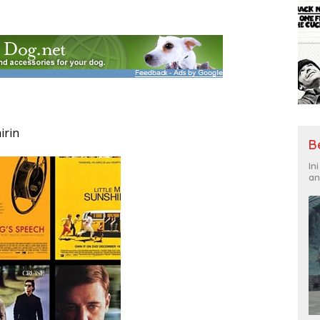
irin
B
In
an