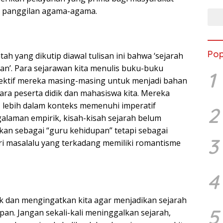
s panggilan agama-agama.
Pop
h yang dikutip diawal tulisan ini bahwa ‘sejarah
an’. Para sejarawan kita menulis buku-buku
1
ektif mereka masing-masing untuk menjadi bahan
ara peserta didik dan mahasiswa kita. Mereka
, lebih dalam konteks memenuhi imperatif
2
galaman empirik, kisah-kisah sejarah belum
kan sebagai “guru kehidupan” tetapi sebagai
3
i masalalu yang terkadang memiliki romantisme
4
k dan mengingatkan kita agar menjadikan sejarah
5
an. Jangan sekali-kali meninggalkan sejarah,