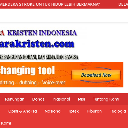
IH BERMAKNA”
DELAPAN JAM DI IGD: KETIKA RANJANG, A
Renungan
Donasi
Nasional
Misi
Tentang Kami
n
Opini & Analisa
Nasional
Iptek
Hiburan
Teologia
 Kami