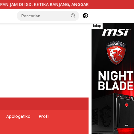
NGGARAN, BIROKRASI, DAN EMPATI SAMA-SAMA MENIPIS
tutup
Apologetika
Profil