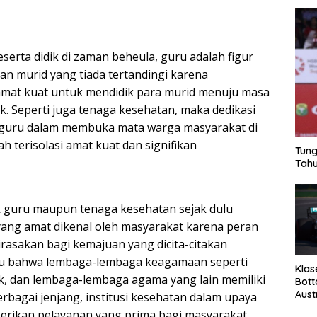
erta didik di zaman beheula, guru adalah figur
n murid yang tiada tertandingi karena
mat kuat untuk mendidik para murid menuju masa
k. Seperti juga tenaga kesehatan, maka dedikasi
a guru dalam membuka mata warga masyarakat di
 terisolasi amat kuat dan signifikan
Tung
Tahu
k guru maupun tenaga kesehatan sejak dulu
ang amat dikenal oleh masyarakat karena peran
rasakan bagi kemajuan yang dicita-citakan
ahu bahwa lembaga-lembaga keagamaan seperti
Klas
lik, dan lembaga-lembaga agama yang lain memiliki
Bott
Aust
rbagai jenjang, institusi kesehatan dalam upaya
rikan pelayanan yang prima bagi masyarakat