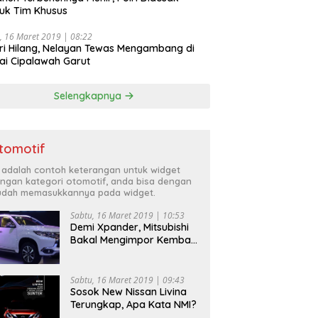
uk Tim Khusus
, 16 Maret 2019 | 08:22
ri Hilang, Nelayan Tewas Mengambang di
ai Cipalawah Garut
Selengkapnya
tomotif
i adalah contoh keterangan untuk widget
ngan kategori otomotif, anda bisa dengan
dah memasukkannya pada widget.
Sabtu, 16 Maret 2019 | 10:53
Demi Xpander, Mitsubishi
Bakal Mengimpor Kembali
Pajero Sport
Sabtu, 16 Maret 2019 | 09:43
Sosok New Nissan Livina
Terungkap, Apa Kata NMI?