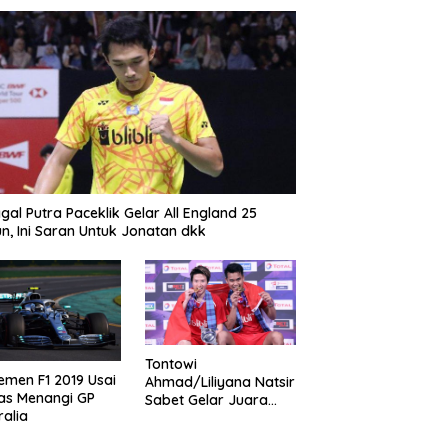
gal Putra Paceklik Gelar All England 25
n, Ini Saran Untuk Jonatan dkk
Tontowi
emen F1 2019 Usai
Ahmad/Liliyana Natsir
as Menangi GP
Sabet Gelar Juara
ralia
Dunia Kedua