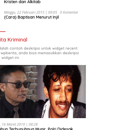
Kristen dan Alkitab
Minggu, 22 Februari 2015 | 09:05
0 Komentar
(Cara) Baptisan Menurut Injil
ita Kriminal
adalah contoh deskripsi untuk widget recent
 wpberita, anda bisa memasukkan deskripsi
 widget ini.
, 16 Maret 2019 | 08:28
ahun Terbunuhnya Munir, Polri Didesak