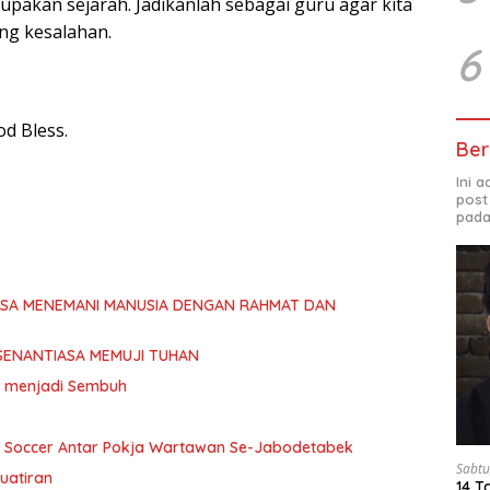
upakan sejarah. Jadikanlah sebagai guru agar kita
ng kesalahan.
6
d Bless.
Ber
Ini 
post
pada
ASA MENEMANI MANUSIA DENGAN RAHMAT DAN
SENANTIASA MEMUJI TUHAN
ita menjadi Sembuh
i Soccer Antar Pokja Wartawan Se-Jabodetabek
Sabtu
uatiran
14 T