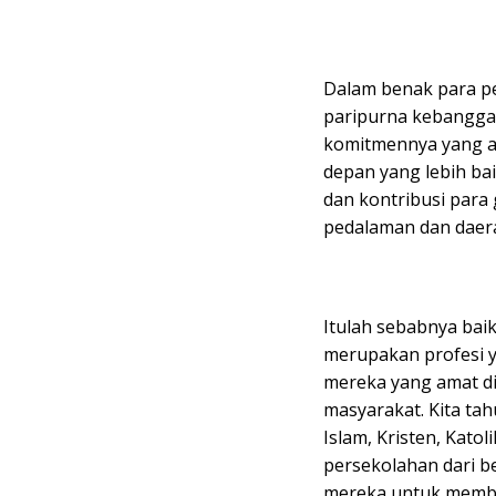
Dalam benak para pes
paripurna kebanggaa
komitmennya yang a
depan yang lebih bai
dan kontribusi par
pedalaman dan daerah
Itulah sebabnya bai
merupakan profesi y
mereka yang amat di
masyarakat. Kita t
Islam, Kristen, Kato
persekolahan dari be
mereka untuk membe