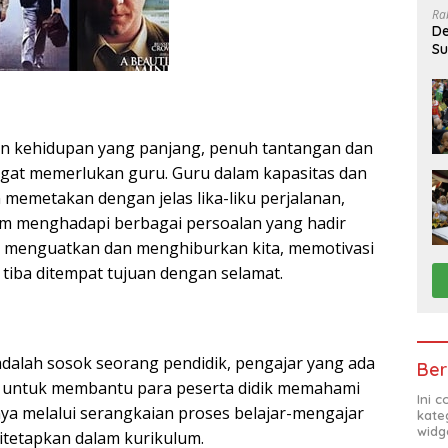
Ra
De
Su
Sa
an kehidupan yang panjang, penuh tantangan dan
angat memerlukan guru. Guru dalam kapasitas dan
memetakan dengan jelas lika-liku perjalanan,
am menghadapi berbagai persoalan yang hadir
, menguatkan dan menghiburkan kita, memotivasi
 tiba ditempat tujuan dengan selamat.
adalah sosok seorang pendidik, pengajar yang ada
Ber
s untuk membantu para peserta didik memahami
Ini 
nya melalui serangkaian proses belajar-mengajar
kate
widg
tetapkan dalam kurikulum.