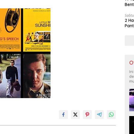
Bent
Sabtu
2 Ha
Pant
O
In
de
mu