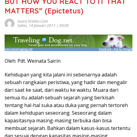
BUT HOW YOU REACT TO IT THAT
MATTERS” (Epictetus)
Suara Kristen.com
Sabtu, 14 Januari 2017 | 00:00
Oleh: Pdt. Weinata Sairin
Kehidupan yang kita jalani ini sebenarnya adalah
sebuah rangkaian peristiwa, yang hadir dan mengalir
dari saat ke saat, dari waktu ke waktu. Muara dari
semua itu adalah sebuah sejarah yang berkisah
tentang hal-hal suka atau duka yang pernah tertoreh
dalam kehidupan seseorang. Seseorang dalam
kapasitasnya masing-masing terbuka dan bisa
membuat sejarah. Bahkan dalam kasus-kasus tertentu
dan sesuai dengan kapasitas masing-masing