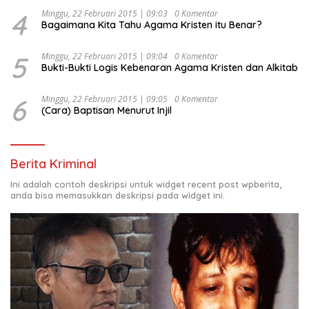
4
Minggu, 22 Februari 2015 | 09:03
0 Komentar
Bagaimana Kita Tahu Agama Kristen itu Benar?
5
Minggu, 22 Februari 2015 | 09:04
0 Komentar
Bukti-Bukti Logis Kebenaran Agama Kristen dan Alkitab
6
Minggu, 22 Februari 2015 | 09:05
0 Komentar
(Cara) Baptisan Menurut Injil
Berita Kriminal
Ini adalah contoh deskripsi untuk widget recent post wpberita,
anda bisa memasukkan deskripsi pada widget ini.