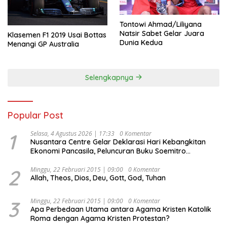
Tontowi Ahmad/Liliyana
Natsir Sabet Gelar Juara
Klasemen F1 2019 Usai Bottas
Dunia Kedua
Menangi GP Australia
Selengkapnya
Popular Post
1
Selasa, 4 Agustus 2026 | 17:33
0 Komentar
Nusantara Centre Gelar Deklarasi Hari Kebangkitan
Ekonomi Pancasila, Peluncuran Buku Soemitro
Djojohadikusumo Anti Penjajahan (Pergolakan
Ekonomi Politik Indonesia) & Simposium Nasional
2
Minggu, 22 Februari 2015 | 09:00
0 Komentar
Allah, Theos, Dios, Deu, Gott, God, Tuhan
“Urgensi Undang-Undang Perekonomian Nasional dan
Kesejahteraan Sosial dalam Menata Bangsa Menuju
Indonesia Emas 2045”,
3
Minggu, 22 Februari 2015 | 09:00
0 Komentar
Apa Perbedaan Utama antara Agama Kristen Katolik
Roma dengan Agama Kristen Protestan?