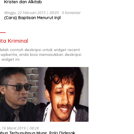
Kristen dan Alkitab
Minggu, 22 Februari 2015 | 09:05
0 Komentar
(Cara) Baptisan Menurut Injil
ita Kriminal
adalah contoh deskripsi untuk widget recent
 wpberita, anda bisa memasukkan deskripsi
 widget ini.
, 16 Maret 2019 | 08:28
ahun Terbunuhnya Munir, Polri Didesak