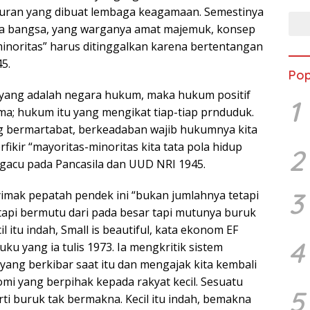
uran yang dibuat lembaga keagamaan. Semestinya
a bangsa, yang warganya amat majemuk, konsep
minoritas” harus ditinggalkan karena bertentangan
5.
Pop
yang adalah negara hukum, maka hukum positif
1
ma; hukum itu yang mengikat tiap-tiap prnduduk.
g bermartabat, berkeadaban wajib hukumnya kita
fikir “mayoritas-minoritas kita tata pola hidup
2
gacu pada Pancasila dan UUD NRI 1945.
3
mak pepatah pendek ini “bukan jumlahnya tetapi
 tapi bermutu dari pada besar tapi mutunya buruk
l itu indah, Small is beautiful, kata ekonom EF
4
u yang ia tulis 1973. Ia mengkritik sistem
 yang berkibar saat itu dan mengajak kita kembali
mi yang berpihak kepada rakyat kecil. Sesuatu
5
arti buruk tak bermakna. Kecil itu indah, bemakna