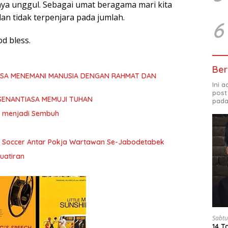
snya unggul. Sebagai umat beragama mari kita
an tidak terpenjara pada jumlah.
6
d bless.
Ber
ASA MENEMANI MANUSIA DENGAN RAHMAT DAN
Ini 
post
SENANTIASA MEMUJI TUHAN
pada
ita menjadi Sembuh
i Soccer Antar Pokja Wartawan Se-Jabodetabek
uatiran
Sabtu
14 T