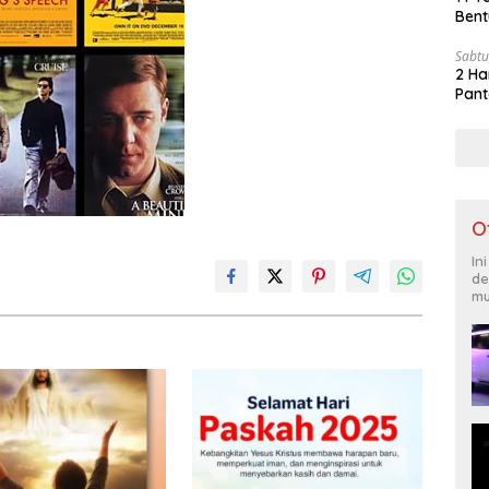
Bent
Sabtu
2 Ha
Pant
O
In
de
mu