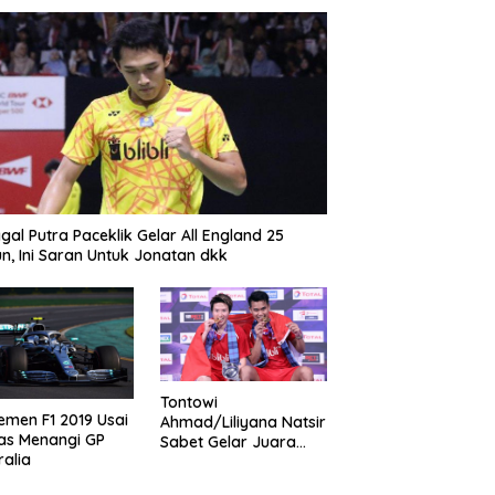
gal Putra Paceklik Gelar All England 25
n, Ini Saran Untuk Jonatan dkk
Tontowi
emen F1 2019 Usai
Ahmad/Liliyana Natsir
as Menangi GP
Sabet Gelar Juara
ralia
Dunia Kedua