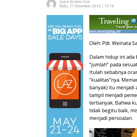
Suara Kristen.com
Rabu, 21 Desember 2016 | 15:18
Oleh: Pdt. Weinata Sa
Dalam hidup ini ada
“jumlah” pada sesuat
Itulah sebabnya or
“kualitas”nya. Mema
banyak) itu menjadi
tampil menjadi peme
terbanyak. Bahwa kua
tidak begitu baik, mi
menjadi persoalan.