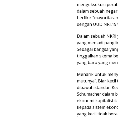
mengeksekusi perat
dalam sebuah negar
berfikir “mayoritas-
dengan UUD NRI.194
Dalam sebuah NKRI 
yang menjadi pangli
Sebagai bangsa yan
tinggalkan skema ber
yang baru yang men
Menarik untuk menyi
mutunya”. Biar kecil
dibawah standar. Keci
Schumacher dalam buk
ekonomi kapitalistik
kepada sistem ekono
yang kecil tidak ber