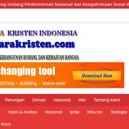
sejahteraan Sosial dalam Menata Bangsa Menuju Indonesia Emas
Renungan
Donasi
Nasional
Misi
Tentang Kami
n
Opini & Analisa
Nasional
Iptek
Hiburan
Teologia
 Kami