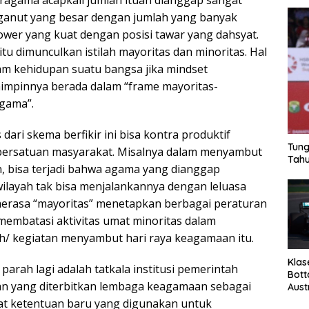
agama acapkali jumlah ituan dianggap sangat
ganut yang besar dengan jumlah yang banyak
ower yang kuat dengan posisi tawar yang dahsyat.
 itu dimunculkan istilah mayoritas dan minoritas. Hal
lam kehidupan suatu bangsa jika mindset
impinnya berada dalam “frame mayoritas-
agama”.
dari skema berfikir ini bisa kontra produktif
Tung
ersatuan masyarakat. Misalnya dalam menyambut
Tahu
, bisa terjadi bahwa agama yang dianggap
wilayah tak bisa menjalankannya dengan leluasa
merasa “mayoritas” menetapkan berbagai peraturan
membatasi aktivitas umat minoritas dalam
/ kegiatan menyambut hari raya keagamaan itu.
Klas
arah lagi adalah tatkala institusi pemerintah
Bott
an yang diterbitkan lembaga keagamaan sebagai
Aust
t ketentuan baru yang digunakan untuk