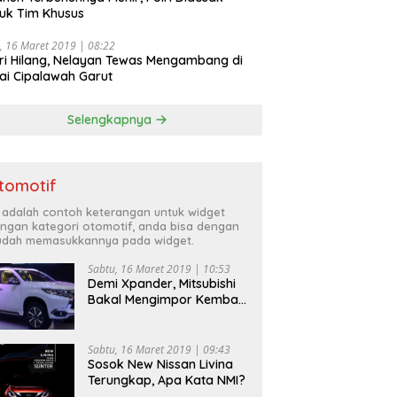
uk Tim Khusus
, 16 Maret 2019 | 08:22
ri Hilang, Nelayan Tewas Mengambang di
ai Cipalawah Garut
Selengkapnya
tomotif
i adalah contoh keterangan untuk widget
ngan kategori otomotif, anda bisa dengan
dah memasukkannya pada widget.
Sabtu, 16 Maret 2019 | 10:53
Demi Xpander, Mitsubishi
Bakal Mengimpor Kembali
Pajero Sport
Sabtu, 16 Maret 2019 | 09:43
Sosok New Nissan Livina
Terungkap, Apa Kata NMI?