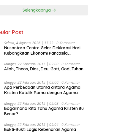
Selengkapnya
ular Post
Selasa, 4 Agustus 2026 | 17:33
0 Komentar
Nusantara Centre Gelar Deklarasi Hari
Kebangkitan Ekonomi Pancasila,
Peluncuran Buku Soemitro
Djojohadikusumo Anti Penjajahan
Minggu, 22 Februari 2015 | 09:00
0 Komentar
Allah, Theos, Dios, Deu, Gott, God, Tuhan
(Pergolakan Ekonomi Politik Indonesia) &
Simposium Nasional “Urgensi Undang-
Undang Perekonomian Nasional dan
Minggu, 22 Februari 2015 | 09:00
0 Komentar
Kesejahteraan Sosial dalam Menata
Apa Perbedaan Utama antara Agama
Bangsa Menuju Indonesia Emas 2045”,
Kristen Katolik Roma dengan Agama
Kristen Protestan?
Minggu, 22 Februari 2015 | 09:03
0 Komentar
Bagaimana Kita Tahu Agama Kristen itu
Benar?
Minggu, 22 Februari 2015 | 09:04
0 Komentar
Bukti-Bukti Logis Kebenaran Agama