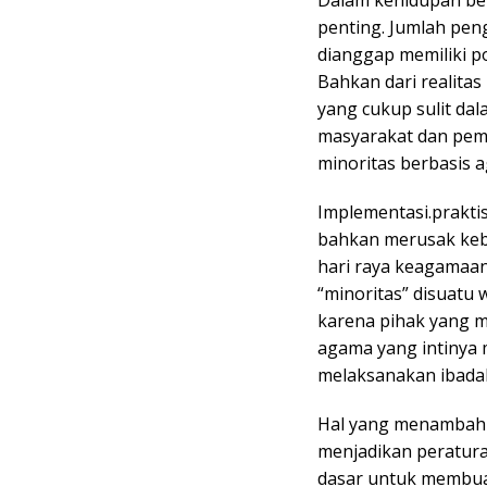
Dalam kehidupan ber
penting. Jumlah pen
dianggap memiliki p
Bahkan dari realitas
yang cukup sulit da
masyarakat dan pem
minoritas berbasis 
Implementasi.praktis 
bahkan merusak keb
hari raya keagamaan
“minoritas” disuatu 
karena pihak yang 
agama yang intinya 
melaksanakan ibadah
Hal yang menambah p
menjadikan peratur
dasar untuk membua