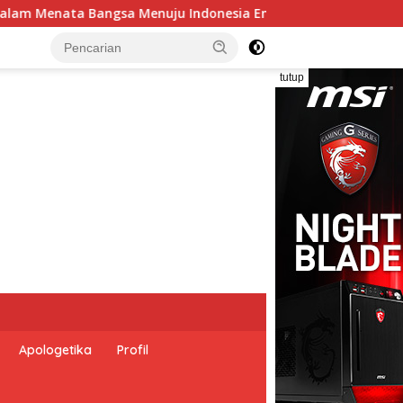
 2045”,
Pemerintah Indonesia dan Perserikatan Bangs
tutup
Apologetika
Profil