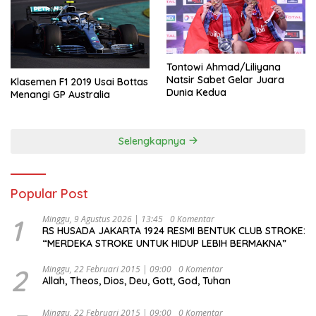
Tontowi Ahmad/Liliyana
Natsir Sabet Gelar Juara
Klasemen F1 2019 Usai Bottas
Dunia Kedua
Menangi GP Australia
Selengkapnya
Popular Post
1
Minggu, 9 Agustus 2026 | 13:45
0 Komentar
RS HUSADA JAKARTA 1924 RESMI BENTUK CLUB STROKE:
“MERDEKA STROKE UNTUK HIDUP LEBIH BERMAKNA”
2
Minggu, 22 Februari 2015 | 09:00
0 Komentar
Allah, Theos, Dios, Deu, Gott, God, Tuhan
Minggu, 22 Februari 2015 | 09:00
0 Komentar