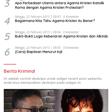
3
Apa Perbedaan Utama antara Agama Kristen Katolik
Roma dengan Agama Kristen Protestan?
4
Minggu, 22 Februari 2015 | 09:03
0 Komentar
Bagaimana Kita Tahu Agama Kristen itu Benar?
5
Minggu, 22 Februari 2015 | 09:04
0 Komentar
Bukti-Bukti Logis Kebenaran Agama Kristen dan Alkitab
6
Minggu, 22 Februari 2015 | 09:05
0 Komentar
(Cara) Baptisan Menurut Injil
Berita Kriminal
Ini adalah contoh deskripsi untuk widget recent post wpberita,
anda bisa memasukkan deskripsi pada widget ini.