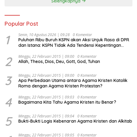
Selengkapnya
Popular Post
1
Senin, 10 Agustus 2026 | 09:28
0 Komentar
Puluhan Ribu Buruh KSPN akan Aksi Unjuk Rasa di DPR
dan Istana: KSPN Tidak Ada Tendensi Kepentingan
Politik dan Tidak Dikooptasi oleh Siapapun
2
Minggu, 22 Februari 2015 | 09:00
0 Komentar
Allah, Theos, Dios, Deu, Gott, God, Tuhan
3
Minggu, 22 Februari 2015 | 09:00
0 Komentar
Apa Perbedaan Utama antara Agama Kristen Katolik
Roma dengan Agama Kristen Protestan?
4
Minggu, 22 Februari 2015 | 09:03
0 Komentar
Bagaimana Kita Tahu Agama Kristen itu Benar?
5
Minggu, 22 Februari 2015 | 09:04
0 Komentar
Bukti-Bukti Logis Kebenaran Agama Kristen dan Alkitab
Minggu, 22 Februari 2015 | 09:05
0 Komentar