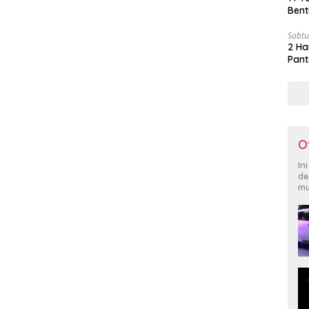
Bent
Sabtu
2 Ha
Pant
O
In
de
mu