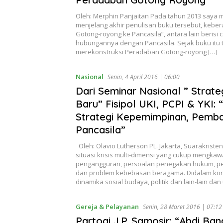
Oleh: Merphin Panjaitan Pada tahun 2013 saya m
menjelang akhir penulisan buku tersebut, keber
Gotong-royong ke Pancasila”, antara lain berisi c
hubungannya dengan Pancasila. Sejak buku itu t
merekonstruksi Peradaban Gotong-royong […]
Nasional
Senin, 4 April 2016 | 06:00
Dari Seminar Nasional ” Stra
Baru” Fisipol UKI, PCPI & YKI
Strategi Kepemimpinan, Pemba
Pancasila”
Oleh: Olavio Lutherson PL. Jakarta, Suarakriste
situasi krisis multi-dimensi yang cukup mengkawa
pengangguran, persoalan penegakan hukum, pemb
dan problem kebebasan beragama. Didalam kont
dinamika sosial budaya, politik dan lain-lain da
Gereja & Pelayanan
Senin, 28 Maret 2016 | 07:12
Partogi J.P. Samosir: “Abdi Ba