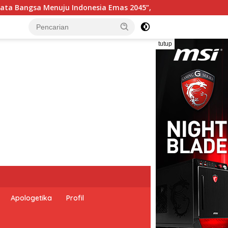
5”,
Pemerintah Indonesia dan Perserikatan Bangsa-Ba
tutup
Apologetika
Profil