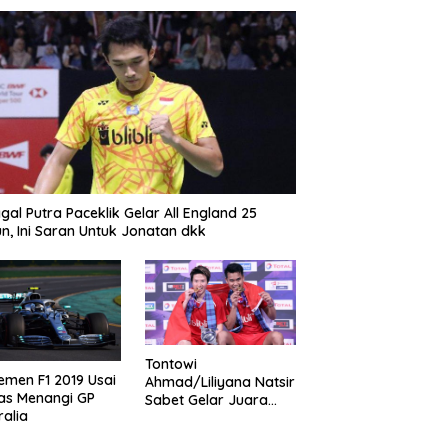
gal Putra Paceklik Gelar All England 25
n, Ini Saran Untuk Jonatan dkk
Tontowi
emen F1 2019 Usai
Ahmad/Liliyana Natsir
as Menangi GP
Sabet Gelar Juara
ralia
Dunia Kedua