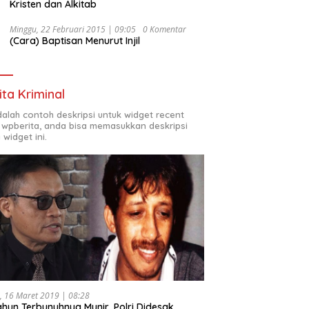
Kristen dan Alkitab
Minggu, 22 Februari 2015 | 09:05
0 Komentar
(Cara) Baptisan Menurut Injil
ita Kriminal
adalah contoh deskripsi untuk widget recent
 wpberita, anda bisa memasukkan deskripsi
 widget ini.
, 16 Maret 2019 | 08:28
ahun Terbunuhnya Munir, Polri Didesak