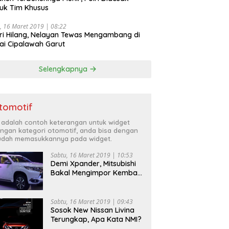
uk Tim Khusus
, 16 Maret 2019 | 08:22
ri Hilang, Nelayan Tewas Mengambang di
ai Cipalawah Garut
Selengkapnya
tomotif
i adalah contoh keterangan untuk widget
ngan kategori otomotif, anda bisa dengan
dah memasukkannya pada widget.
Sabtu, 16 Maret 2019 | 10:53
Demi Xpander, Mitsubishi
Bakal Mengimpor Kembali
Pajero Sport
Sabtu, 16 Maret 2019 | 09:43
Sosok New Nissan Livina
Terungkap, Apa Kata NMI?