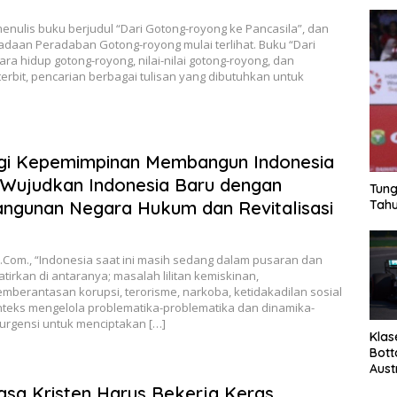
enulis buku berjudul “Dari Gotong-royong ke Pancasila”, dan
adaan Peradaban Gotong-royong mulai terlihat. Buku “Dari
ara hidup gotong-royong, nilai-nilai gotong-royong, dan
erbit, pencarian berbagai tulisan yang dibutuhkan untuk
tegi Kepemimpinan Membangun Indonesia
: “Wujudkan Indonesia Baru dengan
Tung
ngunan Negara Hukum dan Revitalisasi
Tahu
n.Com., “Indonesia saat ini masih sedang dalam pusaran dan
tirkan di antaranya; masalah lilitan kemiskinan,
erantasan korupsi, terorisme, narkoba, ketidakadilan sosial
eks mengelola problematika-problematika dan dinamika-
n urgensi untuk menciptakan […]
Klas
Bott
Aust
ngsa Kristen Harus Bekerja Keras