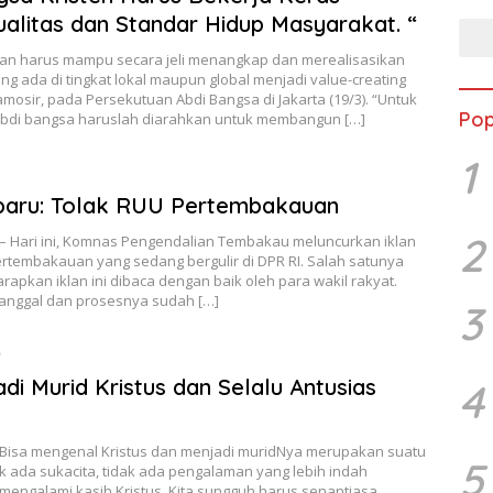
ualitas dan Standar Hidup Masyarakat. “
ahan harus mampu secara jeli menangkap dan merealisasikan
 ada di tingkat lokal maupun global menjadi value-creating
Samosir, pada Persekutuan Abdi Bangsa di Jakarta (19/3). “Untuk
Pop
 abdi bangsa haruslah diarahkan untuk membangun […]
1
baru: Tolak RUU Pertembakauan
2
16 – Hari ini, Komnas Pengendalian Tembakau meluncurkan iklan
rtembakauan yang sedang bergulir di DPR RI. Salah satunya
rapkan iklan ini dibaca dengan baik oleh para wakil rakyat.
anggal dan prosesnya sudah […]
3
9
i Murid Kristus dan Selalu Antusias
4
, “Bisa mengenal Kristus dan menjadi muridNya merupakan suatu
5
k ada sukacita, tidak ada pengalaman yang lebih indah
engalami kasih Kristus. Kita sungguh harus senantiasa