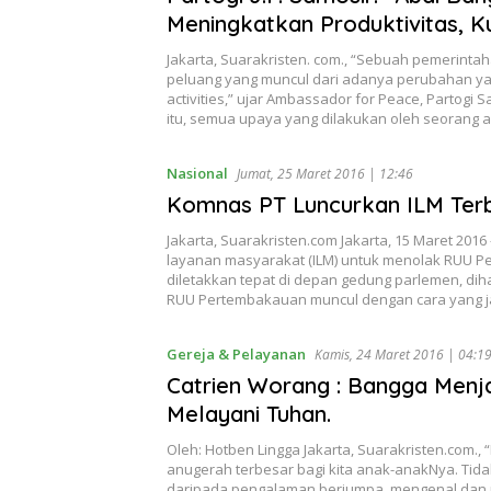
Meningkatkan Produktivitas, K
Jakarta, Suarakristen. com., “Sebuah pemerint
peluang yang muncul dari adanya perubahan yang
activities,” ujar Ambassador for Peace, Partogi 
itu, semua upaya yang dilakukan oleh seorang
Nasional
Jumat, 25 Maret 2016 | 12:46
Komnas PT Luncurkan ILM Ter
Jakarta, Suarakristen.com Jakarta, 15 Maret 20
layanan masyarakat (ILM) untuk menolak RUU Pe
diletakkan tepat di depan gedung parlemen, diha
RUU Pertembakauan muncul dengan cara yang j
Gereja & Pelayanan
Kamis, 24 Maret 2016 | 04:1
Catrien Worang : Bangga Menjad
Melayani Tuhan.
Oleh: Hotben Lingga Jakarta, Suarakristen.com.
anugerah terbesar bagi kita anak-anakNya. Tida
daripada pengalaman berjumpa, mengenal dan m