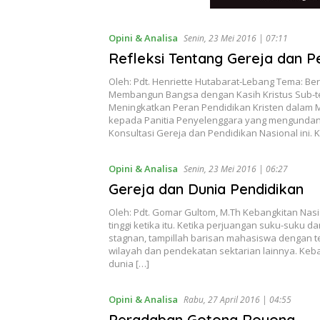
Opini & Analisa
Senin, 23 Mei 2016 | 07:11
Refleksi Tentang Gereja dan Pe
Oleh: Pdt. Henriette Hutabarat-Lebang Tema: 
Membangun Bangsa dengan Kasih Kristus Sub-t
Meningkatkan Peran Pendidikan Kristen dalam 
kepada Panitia Penyelenggara yang mengundan
Konsultasi Gereja dan Pendidikan Nasional ini. Ko
Opini & Analisa
Senin, 23 Mei 2016 | 06:27
Gereja dan Dunia Pendidikan
Oleh: Pdt. Gomar Gultom, M.Th Kebangkitan Nasio
tinggi ketika itu. Ketika perjuangan suku-suku 
stagnan, tampillah barisan mahasiswa dengan t
wilayah dan pendekatan sektarian lainnya. Keb
dunia […]
Opini & Analisa
Rabu, 27 April 2016 | 04:55
Peradaban Gotong Royong