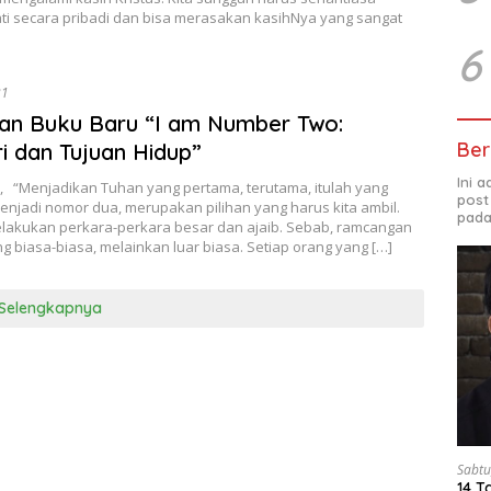
ati secara pribadi dan bisa merasakan kasihNya yang sangat
6
21
kan Buku Baru “I am Number Two:
Ber
i dan Tujuan Hidup”
Ini 
., “Menjadikan Tuhan yang pertama, terutama, itulah yang
post
jadi nomor dua, merupakan pilihan yang harus kita ambil.
pada
lakukan perkara-perkara besar dan ajaib. Sebab, ramcangan
 biasa-biasa, melainkan luar biasa. Setiap orang yang […]
Selengkapnya
Sabtu
14 T