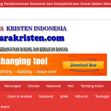
hteraan Sosial dalam Menata Bangsa Menuju Indonesia Emas 204
Renungan
Donasi
Nasional
Misi
Tentang Kami
n
Opini & Analisa
Nasional
Iptek
Hiburan
Teologia
 Kami