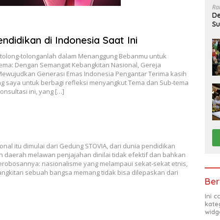
Ra
De
Su
Sa
ndidikan di Indonesia Saat Ini
Bertolong-tolonganlah dalam Menanggung Bebanmu untuk
ema: Dengan Semangat Kebangkitan Nasional, Gereja
Mewujudkan Generasi Emas Indonesia Pengantar Terima kasih
g saya untuk berbagi refleksi menyangkut Tema dan Sub-tema
nsultasi ini, yang […]
nal itu dimulai dari Gedung STOVIA, dari dunia pendidikan
dan daerah melawan penjajahan dinilai tidak efektif dan bahkan
erobosannya: nasionalisme yang melampaui sekat-sekat etnis,
angkitan sebuah bangsa memang tidak bisa dilepaskan dari
Ber
Ini 
kate
widg