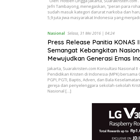
Oleh: Hotben Lingga Jakarta, Suarakristen.co
Jefri Tambayong, menegaskan, “peran para roh
sudah masuk kategori darurat narkoba dan har
5,9 juta jiwa masyarakat Indonesia yang menjadi
Nasional
Selasa, 31 Mei 2016 | 04:24
Press Release Panitia KONAS I
Semangat Kebangkitan Nasiona
Mewujudkan Generasi Emas In
Jakarta, Suarakristen.com Konsultasi Nasional I
Pendidikan Kristen di Indonesia (MPK) bersama G
PGPI, PGTI, Baptis, Adven, dan Bala Keselamatan.
gereja dan penyelenggara sekolah-sekolah Krist
Nasional […]