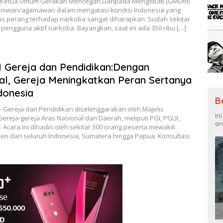
m . Ketua Umum Gerakan Mencegah Daripada Mengobati (GMDM)
aniwan/agamawan dalam mengatasi kondisi Indonesia yang
us perang terhadap narkoba sangat diharapkan. Sudah sekitar
 pengguna aktif narkoba. Bayangkan, saat ini ada 350 ribu […]
I Gereja dan Pendidikan:Dengan
l, Gereja Meningkatkan Peran Sertanya
donesia
B
I – Gereja dan Pendidikan diselenggarakan oleh Majelis
In
ereja-gereja Aras Nasional dan Daerah, meliputi PGI, PGLII,
an
 Acara ini dihadiri oleh sekitar 300 orang peserta mewakili
en dari seluruh Indonesia, Sumatera hingga Papua. Konsultasi