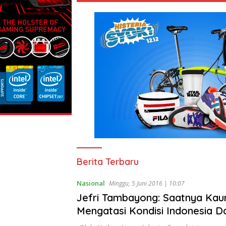
Portal
Berita Terbaru
Berita
Kristen
Nasional
Minggu, 5 Juni 2016 | 10:07
Indonesia
Jefri Tambayong: Saatnya Kau
Mengatasi Kondisi Indonesia 