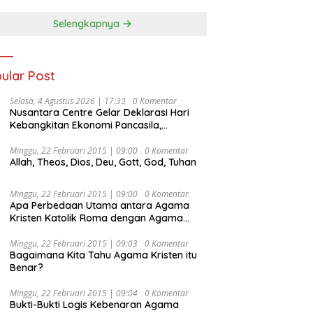
Selengkapnya
ular Post
Selasa, 4 Agustus 2026 | 17:33
0 Komentar
Nusantara Centre Gelar Deklarasi Hari
Kebangkitan Ekonomi Pancasila,
Peluncuran Buku Soemitro
Djojohadikusumo Anti Penjajahan
Minggu, 22 Februari 2015 | 09:00
0 Komentar
Allah, Theos, Dios, Deu, Gott, God, Tuhan
(Pergolakan Ekonomi Politik Indonesia) &
Simposium Nasional “Urgensi Undang-
Undang Perekonomian Nasional dan
Minggu, 22 Februari 2015 | 09:00
0 Komentar
Kesejahteraan Sosial dalam Menata
Apa Perbedaan Utama antara Agama
Bangsa Menuju Indonesia Emas 2045”,
Kristen Katolik Roma dengan Agama
Kristen Protestan?
Minggu, 22 Februari 2015 | 09:03
0 Komentar
Bagaimana Kita Tahu Agama Kristen itu
Benar?
Minggu, 22 Februari 2015 | 09:04
0 Komentar
Bukti-Bukti Logis Kebenaran Agama