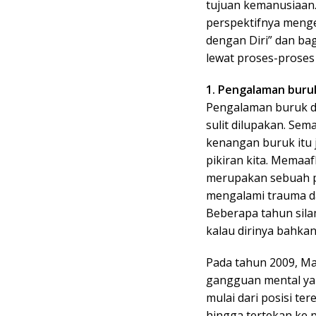
tujuan kemanusiaan
perspektifnya meng
dengan Diri” dan ba
lewat proses-proses 
1. Pengalaman buruk
Pengalaman buruk di
sulit dilupakan. Se
kenangan buruk itu 
pikiran kita. Memaa
merupakan sebuah p
mengalami trauma da
Beberapa tahun sil
kalau dirinya bahka
Pada tahun 2009, Ma
gangguan mental ya
mulai dari posisi te
hingga tertekan ke p