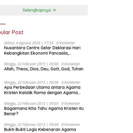
Selengkapnya
ular Post
Selasa, 4 Agustus 2026 | 17:33
0 Komentar
Nusantara Centre Gelar Deklarasi Hari
Kebangkitan Ekonomi Pancasila,
Peluncuran Buku Soemitro
Djojohadikusumo Anti Penjajahan
Minggu, 22 Februari 2015 | 09:00
0 Komentar
Allah, Theos, Dios, Deu, Gott, God, Tuhan
(Pergolakan Ekonomi Politik Indonesia) &
Simposium Nasional “Urgensi Undang-
Undang Perekonomian Nasional dan
Minggu, 22 Februari 2015 | 09:00
0 Komentar
Kesejahteraan Sosial dalam Menata
Apa Perbedaan Utama antara Agama
Bangsa Menuju Indonesia Emas 2045”,
Kristen Katolik Roma dengan Agama
Kristen Protestan?
Minggu, 22 Februari 2015 | 09:03
0 Komentar
Bagaimana Kita Tahu Agama Kristen itu
Benar?
Minggu, 22 Februari 2015 | 09:04
0 Komentar
Bukti-Bukti Logis Kebenaran Agama