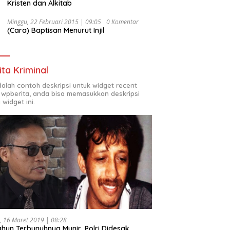
Kristen dan Alkitab
Minggu, 22 Februari 2015 | 09:05
0 Komentar
(Cara) Baptisan Menurut Injil
ita Kriminal
adalah contoh deskripsi untuk widget recent
 wpberita, anda bisa memasukkan deskripsi
 widget ini.
, 16 Maret 2019 | 08:28
ahun Terbunuhnya Munir, Polri Didesak