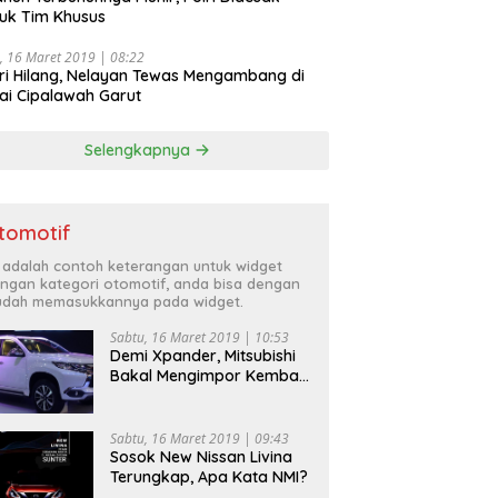
uk Tim Khusus
, 16 Maret 2019 | 08:22
ri Hilang, Nelayan Tewas Mengambang di
ai Cipalawah Garut
Selengkapnya
tomotif
i adalah contoh keterangan untuk widget
ngan kategori otomotif, anda bisa dengan
dah memasukkannya pada widget.
Sabtu, 16 Maret 2019 | 10:53
Demi Xpander, Mitsubishi
Bakal Mengimpor Kembali
Pajero Sport
Sabtu, 16 Maret 2019 | 09:43
Sosok New Nissan Livina
Terungkap, Apa Kata NMI?