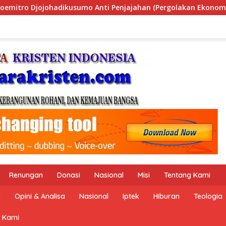
golakan Ekonomi Politik Indonesia) & Simposium Nasional “Urg
Renungan
Donasi
Nasional
Misi
Tentang Kami
n
Opini & Analisa
Nasional
Iptek
Hiburan
Teologia
 Kami