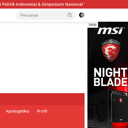
ensi Undang-Undang Perekonomian Nasional dan Kesejahteraan 
tutup
Apologetika
Profil