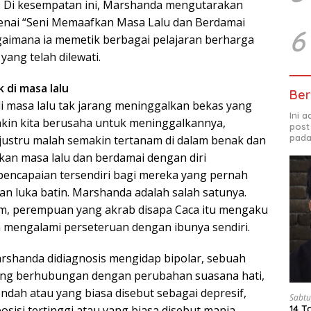
. Di kesempatan ini, Marshanda mengutarakan
enai “Seni Memaafkan Masa Lalu dan Berdamai
6
gaimana ia memetik berbagai pelajaran berharga
yang telah dilewati.
 di masa lalu
Ber
 masa lalu tak jarang meninggalkan bekas yang
Ini 
makin kita berusaha untuk meninggalkannya,
post
pada
justru malah semakin tertanam di dalam benak dan
fkan masa lalu dan berdamai dengan diri
encapaian tersendiri bagi mereka yang pernah
n luka batin. Marshanda adalah salah satunya.
am, perempuan yang akrab disapa Caca itu mengaku
n mengalami perseteruan dengan ibunya sendiri.
rshanda didiagnosis mengidap bipolar, sebuah
ng berhubungan dengan perubahan suasana hati,
rendah atau yang biasa disebut sebagai depresif,
Sabtu
osisi tertinggi atau yang biasa disebut mania.
14 T