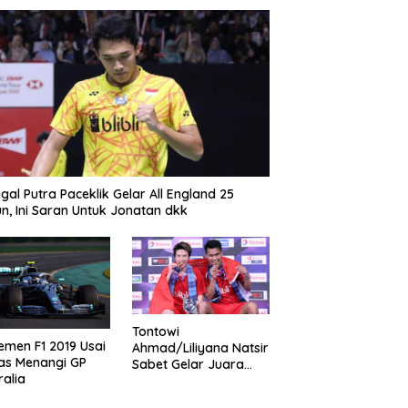
gal Putra Paceklik Gelar All England 25
n, Ini Saran Untuk Jonatan dkk
Tontowi
emen F1 2019 Usai
Ahmad/Liliyana Natsir
as Menangi GP
Sabet Gelar Juara
ralia
Dunia Kedua