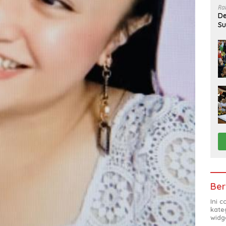
Ra
De
Su
Sa
Ber
Ini 
kate
widg