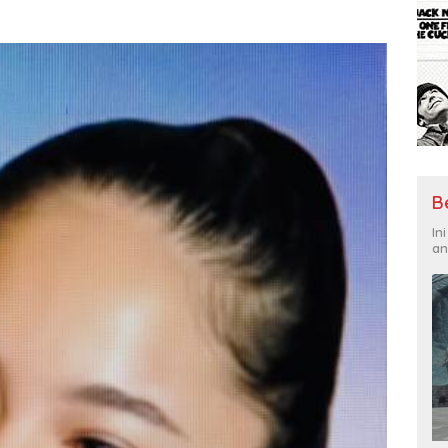
B
In
an