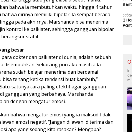
Bent
kan bahwa ia membutuhkan waktu hingga 4 tahun
bahwa dirinya memiliki bipolar. Ia sempat berada
Sabtu
2 Ha
Hingga pada akhirnya, Marshanda bisa menerima
Pant
jin kontrol ke psikiater, sehingga gangguan bipolar
 berangsur stabil.
yang besar
t para dokter dan psikiater di dunia, adalah sebuah
O
isa disembuhkan. Sekarang pun aku masih ada
In
karena sudah belajar menerima dan berdamai
de
 bisa tenang ketika tendensi buat kambuh,”
mu
atu-satunya cara paling efektif agar gangguan
jadi gangguan yang berbahaya, Marshanda
lah dengan mengatur emosi.
an bahwa mengatur emosi yang ia maksud tidak
lawan emosi negatif. “Jangan dilawan, diterima dan
 emosi apa yang sedang kita rasakan? Mengapa?