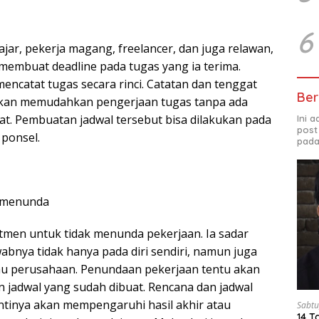
6
jar, pekerja magang, freelancer, dan juga relawan,
membuat deadline pada tugas yang ia terima.
encatat tugas secara rinci. Catatan dan tenggat
Ber
akan memudahkan pengerjaan tugas tanpa ada
at. Pembuatan jadwal tersebut bisa dilakukan pada
Ini 
post
ponsel.
pada
 menunda
men untuk tidak menunda pekerjaan. Ia sadar
bnya tidak hanya pada diri sendiri, namun juga
au perusahaan. Penundaan pekerjaan tentu akan
 jadwal yang sudah dibuat. Rencana dan jadwal
tinya akan mempengaruhi hasil akhir atau
Sabtu
14 T