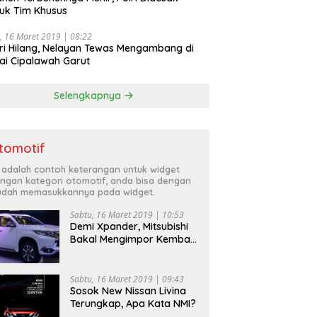
uk Tim Khusus
, 16 Maret 2019 | 08:22
ri Hilang, Nelayan Tewas Mengambang di
ai Cipalawah Garut
Selengkapnya
tomotif
i adalah contoh keterangan untuk widget
ngan kategori otomotif, anda bisa dengan
dah memasukkannya pada widget.
Sabtu, 16 Maret 2019 | 10:53
Demi Xpander, Mitsubishi
Bakal Mengimpor Kembali
Pajero Sport
Sabtu, 16 Maret 2019 | 09:43
Sosok New Nissan Livina
Terungkap, Apa Kata NMI?