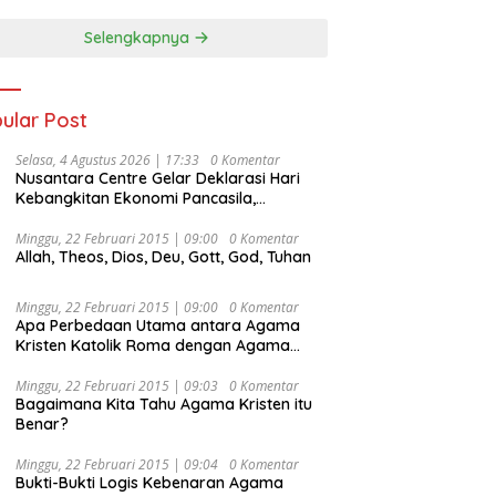
Selengkapnya
ular Post
Selasa, 4 Agustus 2026 | 17:33
0 Komentar
Nusantara Centre Gelar Deklarasi Hari
Kebangkitan Ekonomi Pancasila,
Peluncuran Buku Soemitro
Djojohadikusumo Anti Penjajahan
Minggu, 22 Februari 2015 | 09:00
0 Komentar
Allah, Theos, Dios, Deu, Gott, God, Tuhan
(Pergolakan Ekonomi Politik Indonesia) &
Simposium Nasional “Urgensi Undang-
Undang Perekonomian Nasional dan
Minggu, 22 Februari 2015 | 09:00
0 Komentar
Kesejahteraan Sosial dalam Menata
Apa Perbedaan Utama antara Agama
Bangsa Menuju Indonesia Emas 2045”,
Kristen Katolik Roma dengan Agama
Kristen Protestan?
Minggu, 22 Februari 2015 | 09:03
0 Komentar
Bagaimana Kita Tahu Agama Kristen itu
Benar?
Minggu, 22 Februari 2015 | 09:04
0 Komentar
Bukti-Bukti Logis Kebenaran Agama