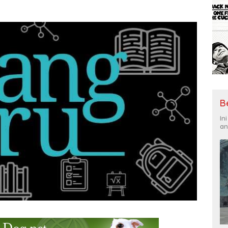
B
In
an