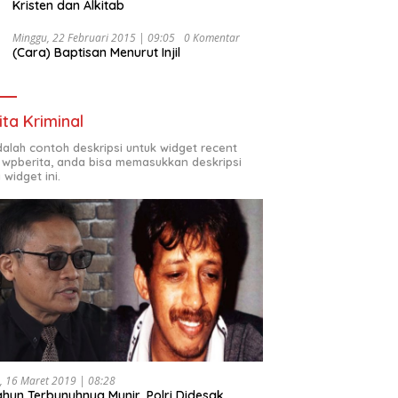
Kristen dan Alkitab
Minggu, 22 Februari 2015 | 09:05
0 Komentar
(Cara) Baptisan Menurut Injil
ita Kriminal
adalah contoh deskripsi untuk widget recent
 wpberita, anda bisa memasukkan deskripsi
 widget ini.
, 16 Maret 2019 | 08:28
ahun Terbunuhnya Munir, Polri Didesak