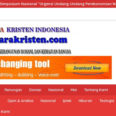
dang Perekonomian Nasional dan Kesejahteraan Sosial dalam M
Renungan
Donasi
Nasional
Misi
Tentang Kami
n
Opini & Analisa
Nasional
Iptek
Hiburan
Teologia
 Kami