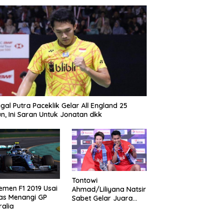
gal Putra Paceklik Gelar All England 25
n, Ini Saran Untuk Jonatan dkk
Tontowi
emen F1 2019 Usai
Ahmad/Liliyana Natsir
as Menangi GP
Sabet Gelar Juara
ralia
Dunia Kedua