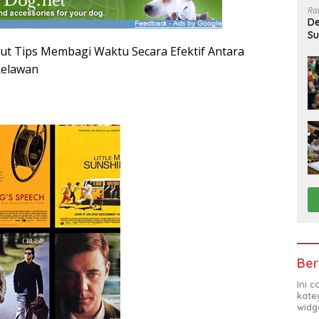
Ra
De
Su
Sa
kut Tips Membagi Waktu Secara Efektif Antara
Relawan
Ber
Ini 
kate
widg