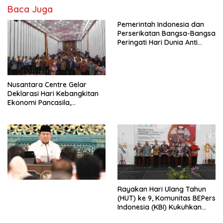
Baca Juga
Pemerintah Indonesia dan
Perserikatan Bangsa-Bangsa
Peringati Hari Dunia Anti
Perdagangan Orang 2026
dengan Komitmen Baru
untuk Memberantas
Perdagangan Orang di Era
Nusantara Centre Gelar
Digital
Deklarasi Hari Kebangkitan
Ekonomi Pancasila,
Peluncuran Buku Soemitro
Djojohadikusumo Anti
Penjajahan (Pergolakan
Ekonomi Politik Indonesia) &
Simposium Nasional “Urgensi
Undang-Undang
Perekonomian Nasional dan
Kesejahteraan Sosial dalam
Menata Bangsa Menuju
Rayakan Hari Ulang Tahun
Indonesia Emas 2045”,
(HUT) ke 9, Komunitas BEPers
Indonesia (KBI) Kukuhkan
Pengurus Hasil Musyawarah