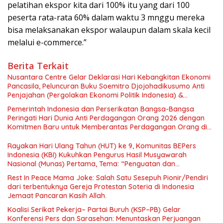
pelatihan ekspor kita dari 100% itu yang dari 100
peserta rata-rata 60% dalam waktu 3 mnggu mereka
bisa melaksanakan ekspor walaupun dalam skala kecil
melalui e-commerce.”
Berita Terkait
Nusantara Centre Gelar Deklarasi Hari Kebangkitan Ekonomi
Pancasila, Peluncuran Buku Soemitro Djojohadikusumo Anti
Penjajahan (Pergolakan Ekonomi Politik Indonesia) &
Simposium Nasional “Urgensi Undang-Undang Perekonomian
Pemerintah Indonesia dan Perserikatan Bangsa-Bangsa
Nasional dan Kesejahteraan Sosial dalam Menata Bangsa
Peringati Hari Dunia Anti Perdagangan Orang 2026 dengan
Menuju Indonesia Emas 2045”,
Komitmen Baru untuk Memberantas Perdagangan Orang di
Era Digital
Rayakan Hari Ulang Tahun (HUT) ke 9, Komunitas BEPers
Indonesia (KBI) Kukuhkan Pengurus Hasil Musyawarah
Nasional (Munas) Pertama, Tema: “Penguatan dan
Pengembangan Organisasi KBI yang Berbasis Riset di seluruh
Rest In Peace Mama Joke: Salah Satu Sesepuh Pionir/Pendiri
Indonesia dan Mancanegara”.
dari terbentuknya Gereja Protestan Soteria di Indonesia
Jemaat Pancaran Kasih Allah.
Koalisi Serikat Pekerja– Partai Buruh (KSP–PB) Gelar
Konferensi Pers dan Sarasehan: Menuntaskan Perjuangan