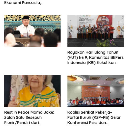
Ekonomi Pancasila,
Peluncuran Buku Soemitro
Djojohadikusumo Anti
Penjajahan (Pergolakan
Ekonomi Politik Indonesia) &
Simposium Nasional “Urgensi
Undang-Undang
Perekonomian Nasional dan
Kesejahteraan Sosial dalam
Menata Bangsa Menuju
Rayakan Hari Ulang Tahun
Indonesia Emas 2045”,
(HUT) ke 9, Komunitas BEPers
Indonesia (KBI) Kukuhkan
Pengurus Hasil Musyawarah
Nasional (Munas) Pertama,
Tema: “Penguatan dan
Pengembangan Organisasi
KBI yang Berbasis Riset di
seluruh Indonesia dan
Mancanegara”.
Rest In Peace Mama Joke:
Koalisi Serikat Pekerja–
Salah Satu Sesepuh
Partai Buruh (KSP–PB) Gelar
Pionir/Pendiri dari
Konferensi Pers dan
terbentuknya Gereja
Sarasehan: Menuntaskan