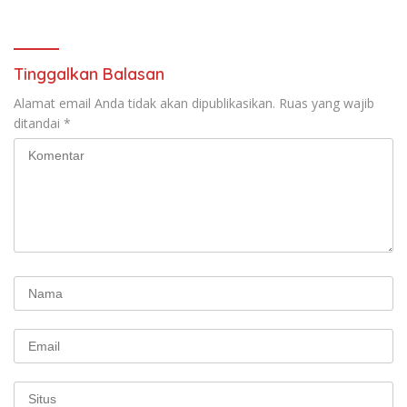
Protestan Soteria di
Perjuangan Koalisi Serikat
Indonesia Jemaat Pancaran
Pekerja–Partai Buruh untuk
Kasih Allah.
RUU Ketenagakerjaan Baru.
Tinggalkan Balasan
Alamat email Anda tidak akan dipublikasikan.
Ruas yang wajib
ditandai
*