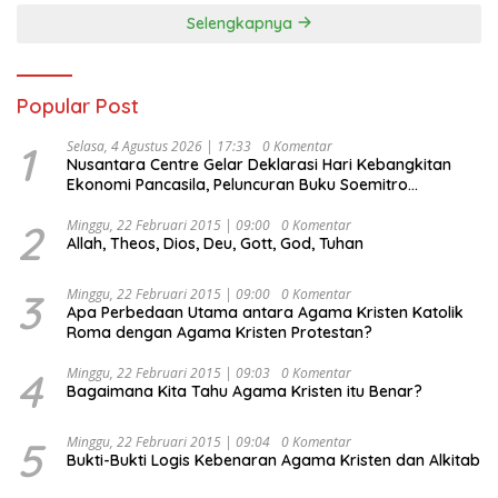
Selengkapnya
Popular Post
1
Selasa, 4 Agustus 2026 | 17:33
0 Komentar
Nusantara Centre Gelar Deklarasi Hari Kebangkitan
Ekonomi Pancasila, Peluncuran Buku Soemitro
Djojohadikusumo Anti Penjajahan (Pergolakan
Ekonomi Politik Indonesia) & Simposium Nasional
2
Minggu, 22 Februari 2015 | 09:00
0 Komentar
Allah, Theos, Dios, Deu, Gott, God, Tuhan
“Urgensi Undang-Undang Perekonomian Nasional dan
Kesejahteraan Sosial dalam Menata Bangsa Menuju
Indonesia Emas 2045”,
3
Minggu, 22 Februari 2015 | 09:00
0 Komentar
Apa Perbedaan Utama antara Agama Kristen Katolik
Roma dengan Agama Kristen Protestan?
4
Minggu, 22 Februari 2015 | 09:03
0 Komentar
Bagaimana Kita Tahu Agama Kristen itu Benar?
5
Minggu, 22 Februari 2015 | 09:04
0 Komentar
Bukti-Bukti Logis Kebenaran Agama Kristen dan Alkitab