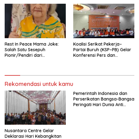
Nasional (Munas) Pertama,
Tema: “Penguatan dan
Pengembangan Organisasi
KBI yang Berbasis Riset di
seluruh Indonesia dan
Mancanegara”.
Rest In Peace Mama Joke:
Koalisi Serikat Pekerja–
Salah Satu Sesepuh
Partai Buruh (KSP–PB) Gelar
Pionir/Pendiri dari
Konferensi Pers dan
terbentuknya Gereja
Sarasehan: Menuntaskan
Protestan Soteria di
Perjuangan Koalisi Serikat
Indonesia Jemaat Pancaran
Pekerja–Partai Buruh untuk
Kasih Allah.
RUU Ketenagakerjaan Baru.
Rekomendasi untuk kamu
Pemerintah Indonesia dan
Perserikatan Bangsa-Bangsa
Peringati Hari Dunia Anti
Perdagangan Orang 2026
dengan Komitmen Baru
untuk Memberantas
Perdagangan Orang di Era
Nusantara Centre Gelar
Digital
Deklarasi Hari Kebangkitan